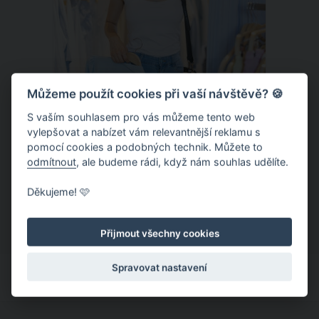
Můžeme použít cookies při vaší návštěvě? 🍪
S vaším souhlasem pro vás můžeme tento web
vylepšovat a nabízet vám relevantnější reklamu s
Chladivá móda do letních veder. V
pomocí cookies a podobných technik. Můžete to
těchto materiálech vám bude velmi
odmítnout
, ale budeme rádi, když nám souhlas udělíte.
příjemně
Když teploty šplhají ke 30 stupňům a
Děkujeme! 🩷
výš, nezáleží pouze na tom, co si
obléknete, ale také z čeho je oblečení
Přijmout všechny cookies
ušité. Některé materiály totiž zadržují
teplo a pot, jiné naopak nechají
Spravovat nastavení
pokožku dýchat a pomohou vám
zvládnout i opravdu horké dny.