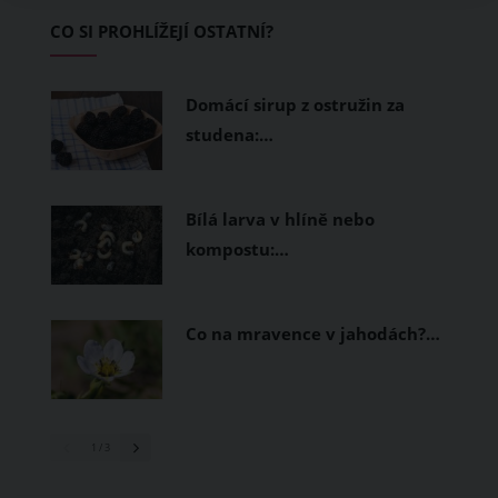
Základem letního šatníku by proto
CO SI PROHLÍŽEJÍ OSTATNÍ?
měly být přírodní nebo funkční
prodyšné tkaniny a volnější střihy.
Domácí sirup z ostružin za
studena:…
Bílá larva v hlíně nebo
kompostu:…
Co na mravence v jahodách?…
1
/ 3