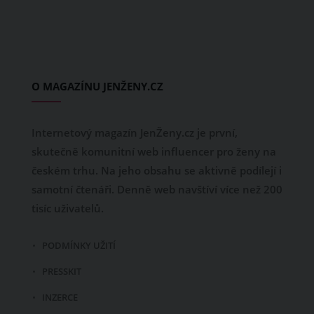
O MAGAZÍNU JENŽENY.CZ
Internetový magazín JenŽeny.cz je první,
skutečně komunitní web influencer pro ženy na
českém trhu. Na jeho obsahu se aktivně podílejí i
samotní čtenáři. Denně web navštíví více než 200
tisíc uživatelů.
PODMÍNKY UŽITÍ
PRESSKIT
INZERCE