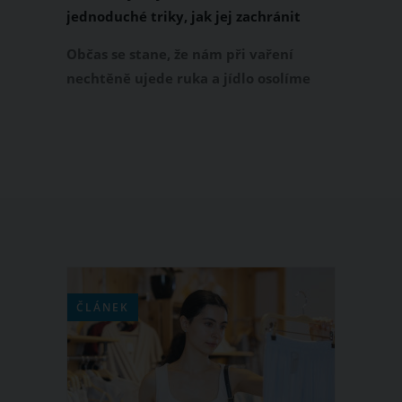
jednoduché triky, jak jej zachránit
Občas se stane, že nám při vaření
nechtěně ujede ruka a jídlo osolíme
víc, než bychom chtěly. A jelikož se blíží
čas oběda či večeře, začínáme
panikařit. Taková přesolená polévka či
omáčka rozhodně nepatří do koše.
Jestli se vám stane podobná nehoda,
přesolené jídlo můžete zachránit
několika osvědčenými triky. Které to
jsou?
ČLÁNEK