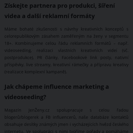
Získejte partnera pro produkci, šíření
videa a další reklamní formáty
Máme bohaté zkušenosti s návrhy kreativních konceptů s
celorepublikovým zásahem zaměřeným na ženy v segmentu
18+. Kombinujeme celou řádu reklamních formátů – např.
videoseeding, realizaci vlastních kreativních videí (vč.
postprodukce), PR články, Facebookové link posty, nativní
příspěvky, live streamy, kreativní rámečky a přípravu kreativy
(realizace komplexní kampaně).
Jak chápeme influence marketing a
videoseeding?
Magazín JenŽeny.cz spolupracuje s celou řadou
blogerů/blogerek a FB influencerů, naše databáze kontaktů
obsahuje desítky známých jmen i vycházejících hvězd českého
internetu. Ve spolupráci s nimi tvoříme pořady a pomáháme