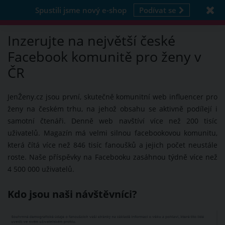
Spustili jsme nový e-shop
Podívat se
Inzerujte na největší české
Facebook komunitě pro ženy v
ČR
JenŽeny.cz jsou první, skutečně komunitní web influencer pro
ženy na českém trhu, na jehož obsahu se aktivně podílejí i
samotní čtenáři. Denně web navštíví více než 200 tisíc
uživatelů. Magazín má velmi silnou facebookovou komunitu,
která čítá více než 846 tisíc fanoušků a jejich počet neustále
roste. Naše příspěvky na Facebooku zasáhnou týdně více než
4 500 000 uživatelů.
Kdo jsou naši návštěvníci?