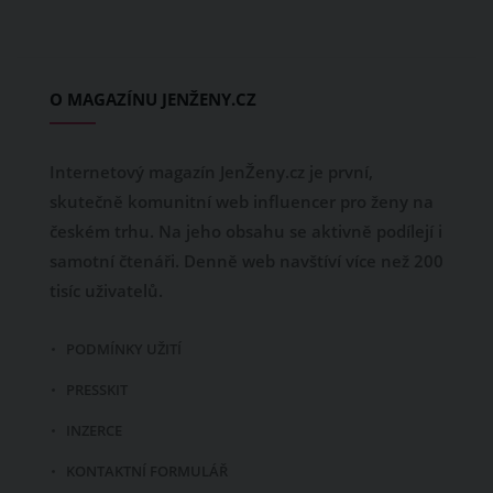
O MAGAZÍNU JENŽENY.CZ
Internetový magazín JenŽeny.cz je první,
skutečně komunitní web influencer pro ženy na
českém trhu. Na jeho obsahu se aktivně podílejí i
samotní čtenáři. Denně web navštíví více než 200
tisíc uživatelů.
PODMÍNKY UŽITÍ
PRESSKIT
INZERCE
KONTAKTNÍ FORMULÁŘ