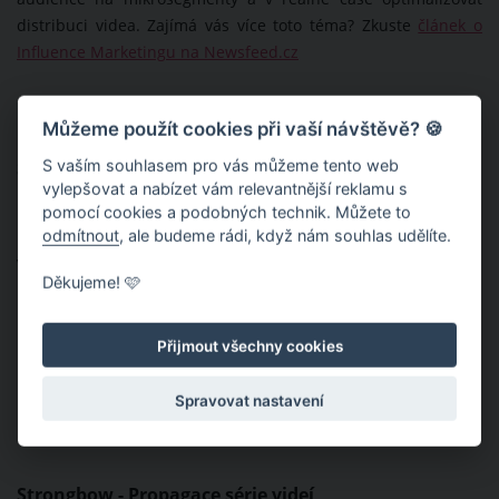
distribuci videa. Zajímá vás více toto téma? Zkuste
článek o
Influence Marketingu na Newsfeed.cz
Naše reference
Můžeme použít cookies při vaší návštěvě? 🍪
S vaším souhlasem pro vás můžeme tento web
SKYR - uvedení produktu na trh
vylepšovat a nabízet vám relevantnější reklamu s
pomocí cookies a podobných technik. Můžete to
odmítnout
, ale budeme rádi, když nám souhlas udělíte.
Video pro NATURHOUSE - vlastní produkce
Děkujeme! 🩷
Přijmout všechny cookies
Podpora eventu Skinchecker (La Roche Possay) -
kontrola znamének
Spravovat nastavení
Strongbow - Propagace série videí