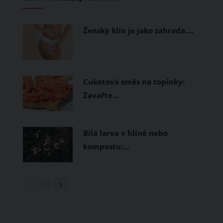
Ženský klín je jako zahrada.…
Cuketová směs na topinky:
Zavařte…
Bílá larva v hlíně nebo
kompostu:…
1
/ 3