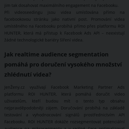
jim tak dosahovat maximálního engagement na Facebooku.
Při videoseedingu jsou videa umísťována přímo na
facebookovou stránku jako nativní post. Promování videa
umístěného na Facebooku probíhá přímo přes platformu ROI
HUNTER, která má přístup k Facebook Ads API – neexistují
žádné technologické bariéry šíření videa.
Jak realtime audience segmentation
pomáhá pro doručení vysokého množství
zhlédnutí videa?
JenŽeny.cz využívají Facebook Marketing Partner Ads
platformu ROI HUNTER, která pomáhá doručit video
uživatelům, kteří budou mít o tento typ obsahu
nejpravděpodobněji zájem. Doručování probíhá na základě
testování a vyhodnocování signálů prostřednictvím API
Facebooku. ROI HUNTER dokáže rozsegmentovat potenciální
audience na mikrosegmenty a v reálné čase optimalizovat