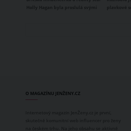
zkušeností prozradila, jak
Holly Hagan byla proslulá svými
plavkové s
postupovat
plnými tvary a zároveň i
vytvarujete
neúspěšným hubnutím. Této
byste moc 
28leté ženě, která byla ještě
neubývají t
nedávno holkou krev a mlíko, se
čem je ted
však během krátké doby podařilo
vyvarovat 
zhubnout 10 kilogramů. A to ve
vaše vysně
chvíli, kdy přestala praktikovat
dosah.
jakékoliv diety. Jak to dokázala?
O MAGAZÍNU JENŽENY.CZ
Internetový magazín JenŽeny.cz je první,
skutečně komunitní web influencer pro ženy
na českém trhu. Na jeho obsahu se aktivně