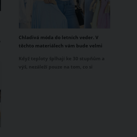
Chladivá móda do letních veder. V
o
těchto materiálech vám bude velmi
příjemně
Když teploty šplhají ke 30 stupňům a
výš, nezáleží pouze na tom, co si
obléknete, ale také z čeho je oblečení
ušité. Některé materiály totiž zadržují
teplo a pot, jiné naopak nechají
pokožku dýchat a pomohou vám
zvládnout i opravdu horké dny.
Základem letního šatníku by proto
měly být přírodní nebo funkční
prodyšné tkaniny a volnější střihy.