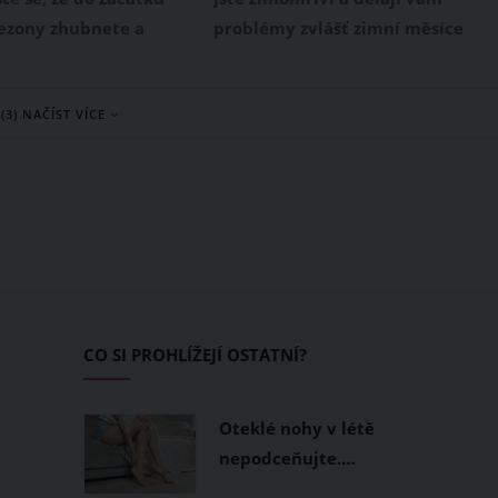
zázvorový čaj
ezony zhubnete a
problémy zvlášť zimní měsíce
 si postavu? I když
doprovázené teplotami hluboko
ráda chtěla, kila vám
pod nulou? V tom případě do
(3) NAČÍST VÍCE
ak, jak jste si vysnila. V
svého jídelníčku zařaďte
y chyba? Zkuste se
potraviny, které vás zahřejí.
následujících chyb a
Pomůže vám zejména koření jako
ná postava bude na
kajenský pepř, pravá skořice neb
zázvor, které vašemu tělu
přinesou i další zdravotní
benefity.
CO SI PROHLÍŽEJÍ OSTATNÍ?
Oteklé nohy v létě
nepodceňujte.…