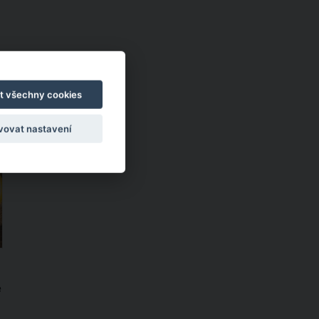
t všechny cookies
vovat nastavení
o
e