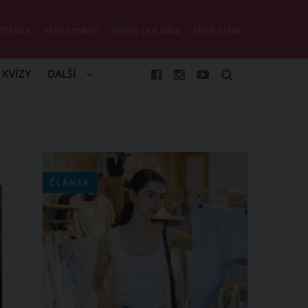
STĚNKA
REDAKTORKY
PŘIDEJ SE K NÁM
PŘIHLÁŠENÍ
KVÍZY
DALŠÍ
ČLÁNEK