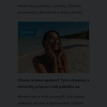
odpočaté a připravené na další dny
Horké letní počasí, sandály, dlouhé
procházky i dovolené u moře dávají
našim chodidlům pořádně zabrat.
Večer bývají oteklé, unavené, pokožka
je vysušená a paty hrubší než obvykle.
ČLÁNEK
Dobrou zprávou je, že jim můžete
dopřát domácí péči jako ze salonu.
Stačí teplá lázeň, výživný zábal a pár
minut odpočinku.
Chcete krásné opálení? Tyto vitaminy a
minerály připraví vaši pokožku na
slunce
Mnoho žen v létě přemýšlí, jak dodat
pokožce zdravý a sjednocený vzhled.