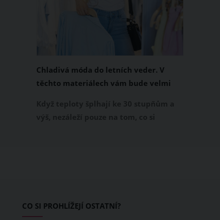
Chladivá móda do letních veder. V
těchto materiálech vám bude velmi
příjemně
Když teploty šplhají ke 30 stupňům a
výš, nezáleží pouze na tom, co si
obléknete, ale také z čeho je oblečení
ušité. Některé materiály totiž zadržují
teplo a pot, jiné naopak nechají
pokožku dýchat a pomohou vám
zvládnout i opravdu horké dny.
Základem letního šatníku by proto
CO SI PROHLÍŽEJÍ OSTATNÍ?
měly být přírodní nebo funkční