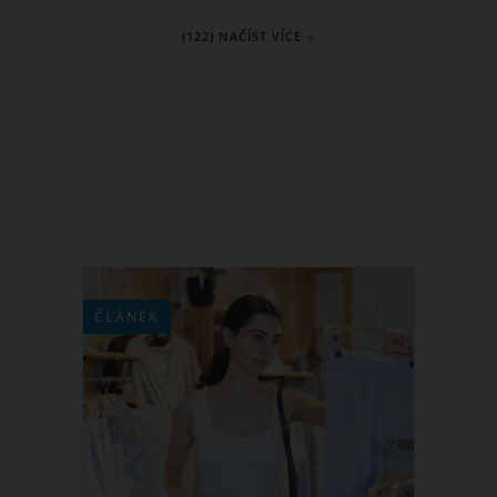
se o ni měli intenzivněji starat.
(122) NAČÍST VÍCE
Naštěstí existuje hned několik
jednoduchých a účinných způsobů, jak
udržet pleť zdravou a zářivou i v
nejchladnějších dnech roku.
ČLÁNEK