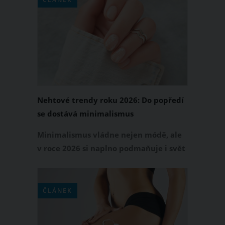
zásadní věc. Tenhle střih rozhodně
nesedne každé ženě.
Nehtové trendy roku 2026: Do popředí
se dostává minimalismus
Minimalismus vládne nejen módě, ale
v roce 2026 si naplno podmaňuje i svět
manikúry. Pryč jsou přeplácané nehty
plné kamínků a výrazných barev.
Naopak do popředí se dostává
ČLÁNEK
přirozenost, jemné detaily a elegantní
jednoduchost, která působí upraveně a