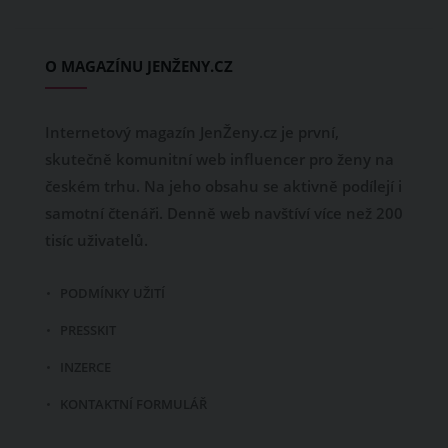
O MAGAZÍNU JENŽENY.CZ
Internetový magazín JenŽeny.cz je první,
skutečně komunitní web influencer pro ženy na
českém trhu. Na jeho obsahu se aktivně podílejí i
samotní čtenáři. Denně web navštíví více než 200
tisíc uživatelů.
PODMÍNKY UŽITÍ
PRESSKIT
INZERCE
KONTAKTNÍ FORMULÁŘ