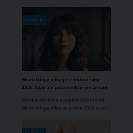
Vedle kvalitní ochrany před sluncem
hraje důležitou roli také strava a
některé živiny, které mohou podpořit
ČLÁNEK
přirozené procesy v kůži. Které látky
patří mezi nejčastěji doporučované a
co od nich můžete reálně očekávat?
Micro fringe ofina je trendem roku
2026. Sluší ale pouze některým ženám
Krátká, odvážná a nepřehlédnutelná.
Micro fringe ofina se v roce 2026 vrací
na scénu jako jeden z nejvýraznějších
vlasových trendů. Než se ale objednáte
ke kadeřnici, je dobré vědět jednu
ČLÁNEK