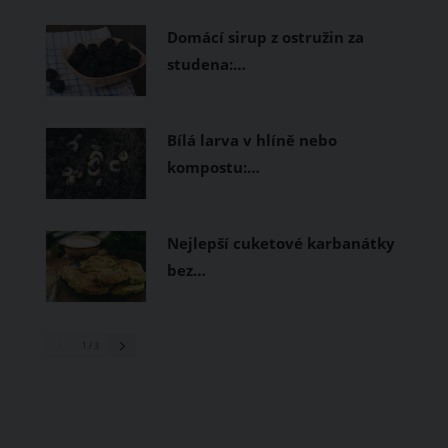
prodyšné tkaniny a volnější střihy.
Domácí sirup z ostružin za
studena:…
Bílá larva v hlíně nebo
kompostu:…
Nejlepší cuketové karbanátky
bez…
1
/ 3