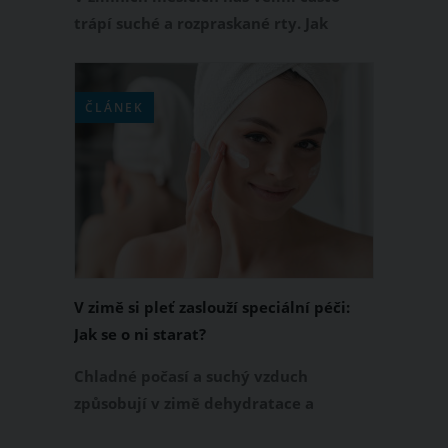
trápí suché a rozpraskané rty. Jak
tomuto estetickému a zároveň velmi
bolestivému problému předejít?
Věnujte svým rtům v zimě náležitou
ČLÁNEK
péči, ony se vám za to stonásobně
odmění.
V zimě si pleť zaslouží speciální péči:
Jak se o ni starat?
Chladné počasí a suchý vzduch
způsobují v zimě dehydratace a
podráždění pleti. Právě proto bychom