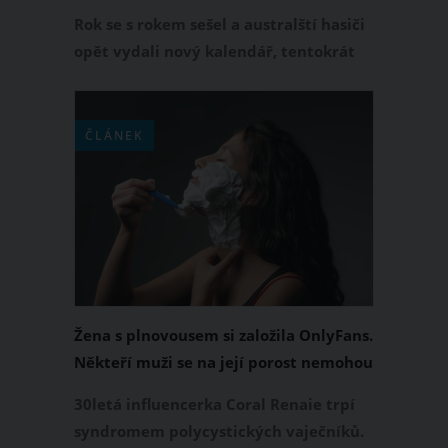
dráždí odhalenými těly i roztomilými
Rok se s rokem sešel a australští hasiči
zvířátky
opět vydali nový kalendář, tentokrát
pro rok 2024. Při pohledu na jednotlivé
měsíce kalendářního roku 2024 se
zaručeně zapotíte. Australští hasiči
ČLÁNEK
znovu odhalili svá urostlá těla a
nechali se nafotit s roztomilými
zvířátky. Samozřejmě pro dobrou věc.
Žena s plnovousem si založila OnlyFans.
Někteří muži se na její porost nemohou
vynadívat
30letá influencerka Coral Renaie trpí
syndromem polycystických vaječníků.