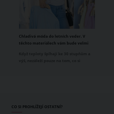
Chladivá móda do letních veder. V
těchto materiálech vám bude velmi
příjemně
Když teploty šplhají ke 30 stupňům a
výš, nezáleží pouze na tom, co si
obléknete, ale také z čeho je oblečení
ušité. Některé materiály totiž zadržují
teplo a pot, jiné naopak nechají
pokožku dýchat a pomohou vám
zvládnout i opravdu horké dny.
Základem letního šatníku by proto
CO SI PROHLÍŽEJÍ OSTATNÍ?
měly být přírodní nebo funkční