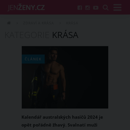
ZDRAVÍ A KRÁSA
KRÁSA
KATEGORIE
KRÁSA
ČLÁNEK
Kalendář australských hasičů 2024 je
opět pořádně žhavý. Svalnatí muži