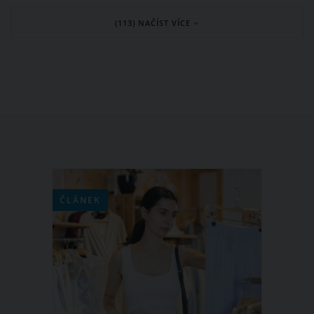
jednoho ze supermarketů v brazilském
(113) NAČÍST VÍCE
městě Belo Horizonte. Když totiž
vyrazila na nákup, z tohoto obchodu ji
vyhodili kvůli nevhodnému oblečení.
Osobně si myslí, že je to kvůli tomu, že
je příliš krásná.
ČLÁNEK