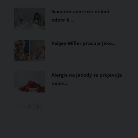
prodyšné tkaniny a volnější střihy.
Sexuální anorexie neboli
odpor k…
Paigey Miller pracuje jako…
Alergie na jahody se projevuje
nejen…
1
/ 3