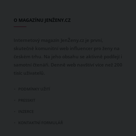
O MAGAZÍNU JENŽENY.CZ
Internetový magazín JenŽeny.cz je první,
skutečně komunitní web influencer pro ženy na
českém trhu. Na jeho obsahu se aktivně podílejí i
samotní čtenáři. Denně web navštíví více než 200
tisíc uživatelů.
PODMÍNKY UŽITÍ
PRESSKIT
INZERCE
KONTAKTNÍ FORMULÁŘ