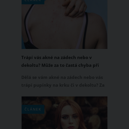
Kterým hvězdným znamením tedy na
vzhledu primárně nezáleží a u svého
partnera namísto krásné tvářičky
požadují úplně něco jiného?
Trápí vás akné na zádech nebo v
dekoltu? Může za to častá chyba při
sprchování
Dělá se vám akné na zádech nebo vás
trápí pupínky na krku či v dekoltu? Za
akné nebo vyrážku na těle může častá
chyba při sprchování, které se
nevědomky dopouštíme. Navíc je
ČLÁNEK
dobré vědět, že tuto chybu dělají
zejména ženy. O co se konkrétně