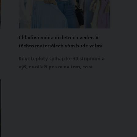
Chladivá móda do letních veder. V
těchto materiálech vám bude velmi
příjemně
Když teploty šplhají ke 30 stupňům a
výš, nezáleží pouze na tom, co si
obléknete, ale také z čeho je oblečení
ušité. Některé materiály totiž zadržují
teplo a pot, jiné naopak nechají
pokožku dýchat a pomohou vám
zvládnout i opravdu horké dny.
Základem letního šatníku by proto
měly být přírodní nebo funkční
prodyšné tkaniny a volnější střihy.