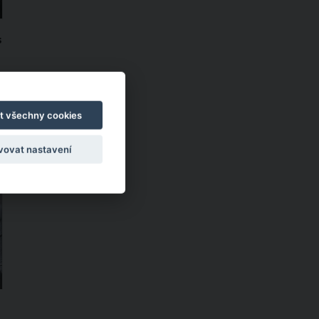
s
t všechny cookies
i
vovat nastavení
a