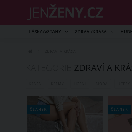
LÁSKA/VZTAHY
ZDRAVÍ/KRÁSA
HUB
ZDRAVÍ A KRÁSA
KATEGORIE
ZDRAVÍ A KRÁ
KRÁSA
KRÉMY
LÍČENÍ
MÓDA
ÚČESY
ČLÁNEK
ČLÁNEK