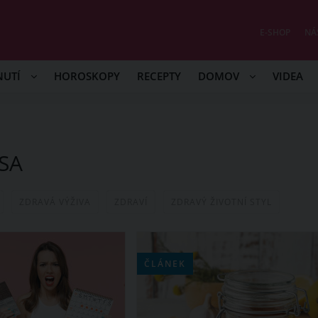
E-SHOP
NÁ
NUTÍ
HOROSKOPY
RECEPTY
DOMOV
VIDEA
SA
ZDRAVÁ VÝŽIVA
ZDRAVÍ
ZDRAVÝ ŽIVOTNÍ STYL
ČLÁNEK