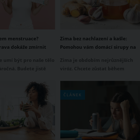
hem menstruace?
Zima bez nachlazení a kašle:
rava dokáže zmírnit
Pomohou vám domácí sirupy na
avu i chutě na sladké
imunitu
 umí být pro naše tělo
Zima je obdobím nejrůznějších
ročná. Budete jistě
viróz. Chcete zůstat během
 tím, že křeče, únava,
nejchladnějšího období roku fit?
řicho, bolest hlavy
Sáhněte po pomocné berličce v
a jako na houpačce
podobě domácích sirupů na
ČLÁNEK
omto období nic
imunitu, které podpoří vaše
o. Dobrou zprávou je,
zdraví. Velkým bonusem je, že si
te alespoň trochu ulevit
je vyrobíte velmi snadno, rychle i
 dáte na talíř.
levně.