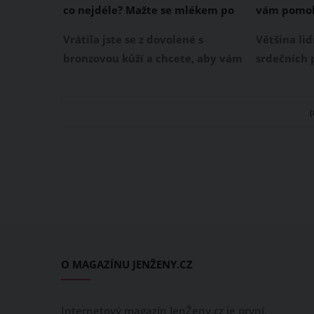
co nejdéle? Mažte se mlékem po
vám pomoh
opalování a jezte avokádo
problémy 
Vrátila jste se z dovolené s
Většina lid
bronzovou kůží a chcete, aby vám
srdečních 
opálení zůstalo co nejdéle?
pouze se s
Opálení od moře obvykle vydrží
To sice můž
pár týdnů, poté začne vaše kůže
ale vedle t
opět blednout. Abyste se tomuto
dalších zna
procesu vyhnula a mohla se
zpočátku 
čokoládovým opálením pyšnit až
do pozdního podzimu,
vyzkoušejte následující triky. Díky
nim budete snědá mnohem déle.
O MAGAZÍNU JENŽENY.CZ
Internetový magazín JenŽeny.cz je první,