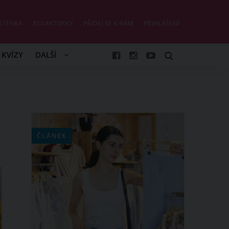
STĚNKA
REDAKTORKY
PŘIDEJ SE K NÁM
PŘIHLÁŠENÍ
KVÍZY
DALŠÍ
ČLÁNEK