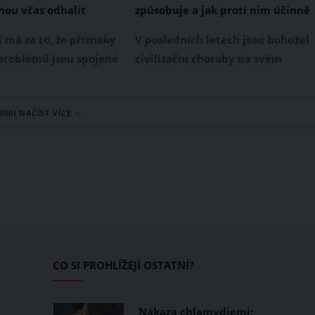
ou včas odhalit
způsobuje a jak proti nim účinně
se srdcem
bojovat?
í má za to, že příznaky
V posledních letech jsou bohužel
problémů jsou spojené
civilizační choroby na svém
ilným pícháním u srdce.
vzestupu, jenže co přesně je
e signalizovat potíže,
způsobuje, jaká onemocnění to
(800) NAČÍST VÍCE
oho si je třeba všímat i
jsou a jak se proti nim bránit? O
mení, která se jeví
tom všem bude následující
naprosto nenápadně.
článek.
CO SI PROHLÍŽEJÍ OSTATNÍ?
Nákaza chlamydiemi: