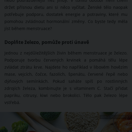
nebo podrážděnější než jindy. V tomto období není cílem
držet přísnou dietu ani si něco vyčítat. Ženské tělo naopak
potřebuje podporu, dostatek energie a potraviny, které mu
pomohou zvládnout hormonální změny. Co byste tedy měla
jíst během menstruace?
Doplňte železo, pomůže proti únavě
Jednou z nejdůležitějších živin během menstruace je železo.
Podporuje tvorbu červených krvinek a pomáhá tělu lépe
zvládat ztrátu krve. Najdete ho například v libovém hovězím
mase, vejcích, čočce, fazolích, špenátu, červené řepě nebo
dýňových semínkách. Pokud saháte spíš po rostlinných
zdrojích železa, kombinujte je s vitaminem C. Stačí přidat
papriku, citrusy, kiwi nebo brokolici. Tělo pak železo lépe
vstřebá.
ZDROJ: SHUTTERSTOCK