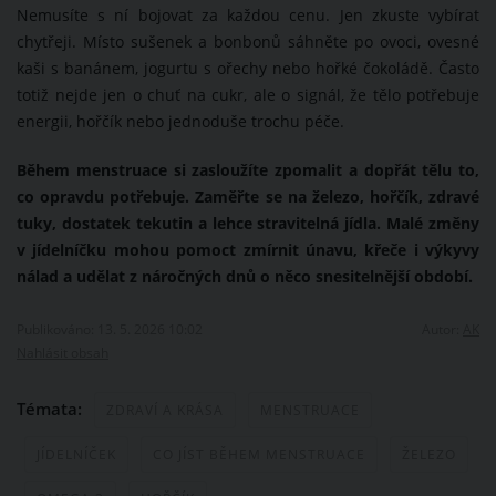
Nemusíte s ní bojovat za každou cenu. Jen zkuste vybírat
chytřeji. Místo sušenek a bonbonů sáhněte po ovoci, ovesné
kaši s banánem, jogurtu s ořechy nebo hořké čokoládě. Často
totiž nejde jen o chuť na cukr, ale o signál, že tělo potřebuje
energii, hořčík nebo jednoduše trochu péče.
Během menstruace si zasloužíte zpomalit a dopřát tělu to,
co opravdu potřebuje. Zaměřte se na železo, hořčík, zdravé
tuky, dostatek tekutin a lehce stravitelná jídla. Malé změny
v jídelníčku mohou pomoct zmírnit únavu, křeče i výkyvy
nálad a udělat z náročných dnů o něco snesitelnější období.
Publikováno: 13. 5. 2026 10:02
Autor:
AK
Nahlásit obsah
Témata:
ZDRAVÍ A KRÁSA
MENSTRUACE
JÍDELNÍČEK
CO JÍST BĚHEM MENSTRUACE
ŽELEZO