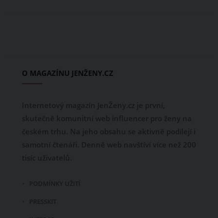
O MAGAZÍNU JENŽENY.CZ
Internetový magazín JenŽeny.cz je první,
skutečně komunitní web influencer pro ženy na
českém trhu. Na jeho obsahu se aktivně podílejí i
samotní čtenáři. Denně web navštíví více než 200
tisíc uživatelů.
PODMÍNKY UŽITÍ
PRESSKIT