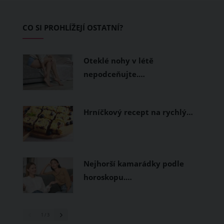
zvládnout i opravdu horké dny.
Základem letního šatníku by proto
CO SI PROHLÍŽEJÍ OSTATNÍ?
měly být přírodní nebo funkční
prodyšné tkaniny a volnější střihy.
Oteklé nohy v létě
nepodceňujte.…
Hrníčkový recept na rychlý…
Nejhorší kamarádky podle
horoskopu.…
1
/ 3