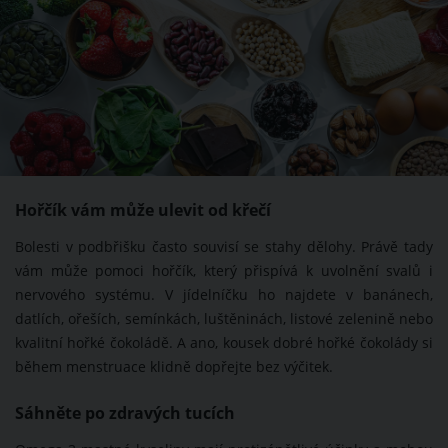
Hořčík vám může ulevit od křečí
Bolesti v podbřišku často souvisí se stahy dělohy. Právě tady
vám může pomoci hořčík, který přispívá k uvolnění svalů i
nervového systému. V jídelníčku ho najdete v banánech,
datlích, ořeších, semínkách, luštěninách, listové zelenině nebo
kvalitní hořké čokoládě. A ano, kousek dobré hořké čokolády si
během menstruace klidně dopřejte bez výčitek.
Sáhněte po zdravých tucích