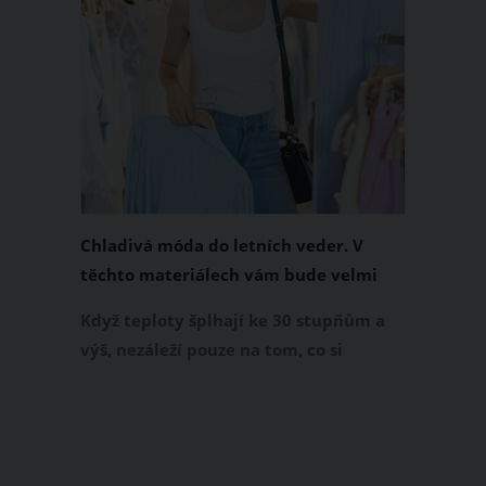
Chladivá móda do letních veder. V
těchto materiálech vám bude velmi
příjemně
Když teploty šplhají ke 30 stupňům a
výš, nezáleží pouze na tom, co si
obléknete, ale také z čeho je oblečení
ušité. Některé materiály totiž zadržují
teplo a pot, jiné naopak nechají
pokožku dýchat a pomohou vám