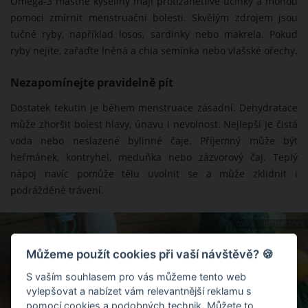
Omega-3 mastné kyseliny mají protizánětlivé účinky a mohou
pomoci zmírnit menstruační bolesti. Skvělým zdrojem jsou
tučné ryby, například losos, sardinky nebo makrela. Pokud
ryby nejíte, zařaďte lněná a chia semínka nebo vlašské ořechy.
Nezapomínejte pravidelně pít
Dostatek tekutin je během menstruace zásadní. Dehydratace
může zhoršit bolest hlavy, únavu i nevolnost. Nejlepší je čistá
voda nebo neslazené bylinné čaje. Příjemný může být
heřmánek, kontryhel, meduňka nebo zázvorový čaj. Teplý
nápoj navíc pomůže tělu uvolnit se a může zklidnit i
podrážděné trávení.
ZDROJ: SHUTTERSTOCK
Můžeme použít cookies při vaší návštěvě? 🍪
S vaším souhlasem pro vás můžeme tento web
vylepšovat a nabízet vám relevantnější reklamu s
pomocí cookies a podobných technik. Můžete to