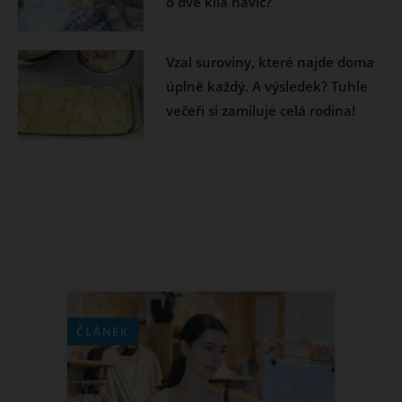
o dvě kila navíc?
Vzal suroviny, které najde doma
úplně každý. A výsledek? Tuhle
večeři si zamiluje celá rodina!
ČLÁNEK