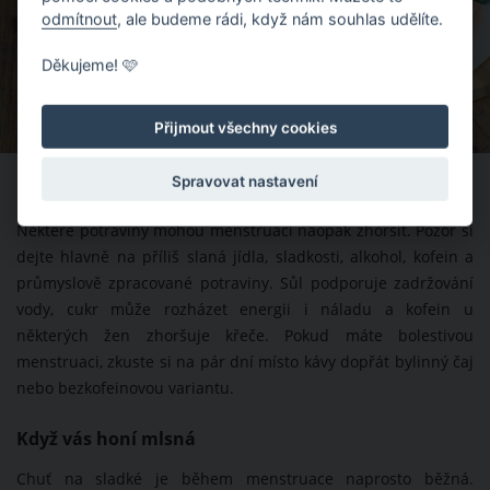
odmítnout
, ale budeme rádi, když nám souhlas udělíte.
Děkujeme! 🩷
Přijmout všechny cookies
Spravovat nastavení
Čemu se raději vyhnout?
Některé potraviny mohou menstruaci naopak zhoršit. Pozor si
dejte hlavně na příliš slaná jídla, sladkosti, alkohol, kofein a
průmyslově zpracované potraviny. Sůl podporuje zadržování
vody, cukr může rozházet energii i náladu a kofein u
některých žen zhoršuje křeče. Pokud máte bolestivou
menstruaci, zkuste si na pár dní místo kávy dopřát bylinný čaj
nebo bezkofeinovou variantu.
Když vás honí mlsná
Chuť na sladké je během menstruace naprosto běžná.