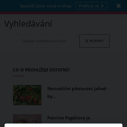
Spustili jsme nový e-shop
Podívat se
Vyhledávání
HLEDAT
CO SI PROHLÍŽEJÍ OSTATNÍ?
Netradiční pěstování jahod
by…
Patricie Pagáčová je
maminkou.…