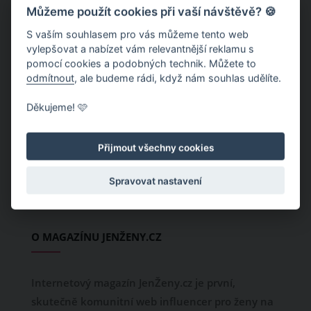
Můžeme použít cookies při vaší návštěvě? 🍪
S vaším souhlasem pro vás můžeme tento web
Říjen jako měsíc boje proti…
vylepšovat a nabízet vám relevantnější reklamu s
pomocí cookies a podobných technik. Můžete to
odmítnout
, ale budeme rádi, když nám souhlas udělíte.
Děkujeme! 🩷
1
/ 3
Přijmout všechny cookies
Spravovat nastavení
O MAGAZÍNU JENŽENY.CZ
Internetový magazín JenŽeny.cz je první,
skutečně komunitní web influencer pro ženy na