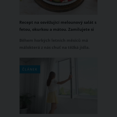
Recept na osvěžující melounový salát s
fetou, okurkou a mátou. Zamilujete si
ho už po prvním soustu
Během horkých letních měsíců má
málokterá z nás chuť na těžká jídla.
Více naopak oceníme jednoduché
recepty plné svěžích chutí. Kombinace
šťavnatého melounu, slané fety,
ČLÁNEK
křupavé okurky a voňavé máty patří
mezi letní klasiku, která si získala
oblibu po celém světě. Vyzkoušejte ji i
vy.