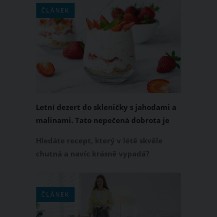
tradiční japonský okurkový salát
ČLÁNEK
Sunomono, který v sobě spojuje
křupavost čerstvých okurek, jemnou
sladkokyselou chuť a příjemné
sezamové aroma.
Letní dezert do skleničky s jahodami a
malinami. Tato nepečená dobrota je
hotová za 20 minut
Hledáte recept, který v létě skvěle
chutná a navíc krásně vypadá?
Vyzkoušejte jednoduchý dezert do
skleničky z čerstvých jahod, malin a
nadýchaného mascarpone krému. Je
ČLÁNEK
lehký, osvěžující a během sezóny