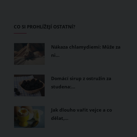
CO SI PROHLÍŽEJÍ OSTATNÍ?
Nákaza chlamydiemi: Může za
ni…
Domácí sirup z ostružin za
studena:…
Jak dlouho vařit vejce a co
dělat,…