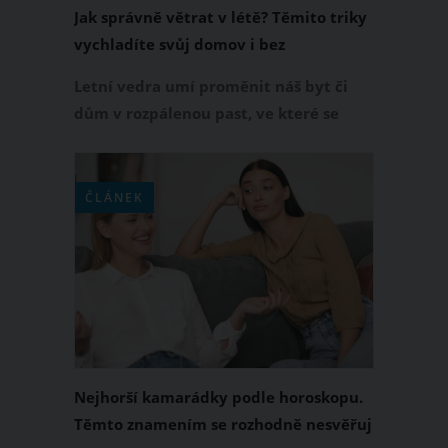
Jak správně větrat v létě? Těmito triky
vychladíte svůj domov i bez
klimatizace
Letní vedra umí proměnit náš byt či
dům v rozpálenou past, ve které se
špatně spí i odpočívá. Mnoho lidí
přitom dělá při větrání jednu zásadní
chybu. Nechává totiž otevřená okna
ČLÁNEK
právě ve chvíli, kdy je venku největší
horko. Přitom stačí několik
jednoduchých triků a doma můžete
udržet příjemnější teplotu i bez
klimatizace.
Nejhorší kamarádky podle horoskopu.
Těmto znamením se rozhodně nesvěřuj