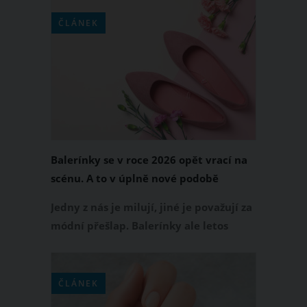
vlasových trendů. Než se ale objednáte
ke kadeřnici, je dobré vědět jednu
ČLÁNEK
zásadní věc. Tenhle střih rozhodně
nesedne každé ženě.
Balerínky se v roce 2026 opět vrací na
scénu. A to v úplně nové podobě
Jedny z nás je milují, jiné je považují za
módní přešlap. Balerínky ale letos
zažívají velký comeback a rozhodně
nejsou takové, jak si je pamatujete.
Zapomeňte na nudnou klasiku. Trendy
ČLÁNEK
balerínky 2026 přicházejí s detaily,