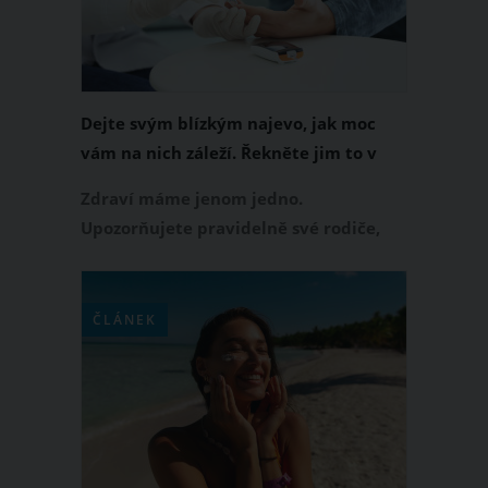
Dejte svým blízkým najevo, jak moc
vám na nich záleží. Řekněte jim to v
osobním videu
Zdraví máme jenom jedno.
Upozorňujete pravidelně své rodiče,
prarodiče, sourozence nebo přátele,
aby se sebou začali něco dělat a udrželi
se co nejdéle fit? Pokud vás stále
ČLÁNEK
ignorují, vytvořte pro ně ryze osobní
video, ve kterém jim dáte najevo, jak
moc vám na nich záleží.