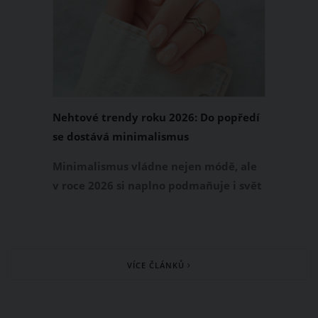
které z nich dělají stylový must-have.
Nehtové trendy roku 2026: Do popředí
se dostává minimalismus
Minimalismus vládne nejen módě, ale
v roce 2026 si naplno podmaňuje i svět
manikúry. Pryč jsou přeplácané nehty
plné kamínků a výrazných barev.
Naopak do popředí se dostává
přirozenost, jemné detaily a elegantní
VÍCE ČLÁNKŮ
jednoduchost, která působí upraveně a
nadčasově.