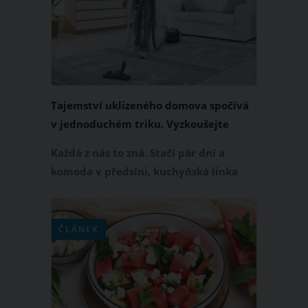
českého ovoce patří k těm
nejoblíbenějším.
Tajemství uklizeného domova spočívá
v jednoduchém triku. Vyzkoušejte
pravidlo jedné plochy
Každá z nás to zná. Stačí pár dní a
komoda v předsíni, kuchyňská linka
nebo noční stolek se promění v
odkladiště všeho možného. Klíče,
účtenky, kosmetika, nabíječky nebo
ČLÁNEK
pošta vytvářejí pocit chaosu, i když je
jinak domácnost uklizená. Řešení
přitom může být překvapivě
jednoduché.