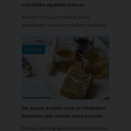
největšího alpského ledovce
Aletsch Arena je rozsáhlý areál
nacházející se ve švýcarském kantonu
Wallis přímo podél největšího alpského
ledovce Aletsch Gletscheru, který je
dlouhý přes 20 km a je součástí i
ČLÁNEK
Světového dědictví UNESCO. Pohled na
tento ledovec je jedna velká
monumentální podívaná a vy se tu za
ní můžete vydat pěšky, lanovkou, nebo
klidně na kole.
Jak poznat kvalitní med od falešného?
Pomohou vám domácí testy pravosti
medu
Poznat, zda kupujete skutečně kvalitní