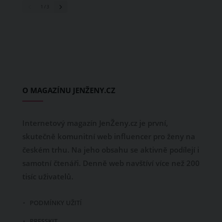
1
/ 3
O MAGAZÍNU JENŽENY.CZ
Internetový magazín JenŽeny.cz je první,
skutečně komunitní web influencer pro ženy na
českém trhu. Na jeho obsahu se aktivně podílejí i
samotní čtenáři. Denně web navštíví více než 200
tisíc uživatelů.
PODMÍNKY UŽITÍ
PRESSKIT