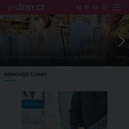
Chladivá móda do letních veder. V těchto materiálech vám bude velmi příjemně
Když teploty šplhají ke 30 stupňům a výš, nezáleží pouze na tom, co si obléknete, ale také z čeho je oblečení ušité. Některé materiály totiž zadržují teplo a pot, jiné naopak nechají pokožku dýchat a pomohou vám zvládnout i opravdu horké dny. Základem letního šatníku by proto měly být přírodní nebo funkční prodyšné tkaniny a volnější střihy.
NEJNOVĚJŠÍ ČLÁNKY
ČLÁNEK