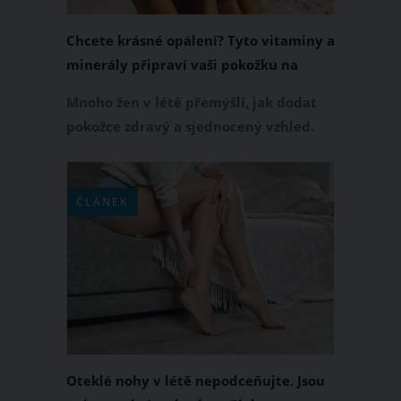
Chcete krásné opálení? Tyto vitaminy a
minerály připraví vaši pokožku na
slunce
Mnoho žen v létě přemýšlí, jak dodat
pokožce zdravý a sjednocený vzhled.
Vedle kvalitní ochrany před sluncem
hraje důležitou roli také strava a
některé živiny, které mohou podpořit
ČLÁNEK
přirozené procesy v kůži. Které látky
patří mezi nejčastěji doporučované a
co od nich můžete reálně očekávat?
Oteklé nohy v létě nepodceňujte. Jsou