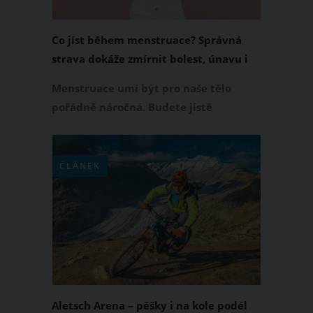
Co jíst během menstruace? Správná
strava dokáže zmírnit bolest, únavu i
chutě na sladké
Menstruace umí být pro naše tělo
pořádně náročná. Budete jistě
souhlasit s tím, že křeče, únava,
nafouklé břicho, bolest hlavy nebo
nálada jako na houpačce nejsou v
ČLÁNEK
tomto období nic výjimečného. Dobrou
zprávou je, že si můžete alespoň trochu
ulevit i tím, co si dáte na talíř.
Aletsch Arena – pěšky i na kole podél