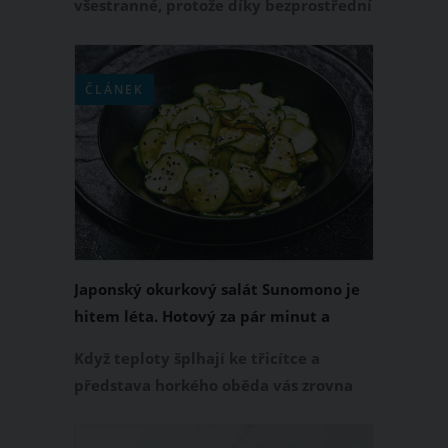
všestranné, protože díky bezprostřední
blízkosti Alp se tu dají hravě
kombinovat městské aktivity s těmi
horskými. Díky lanovkám se můžete
ČLÁNEK
prakticky za pár chvil dostat z centra
Innsbrucku rovnou hor, konkrétně do
přírodního parku Karwendel a
podniknout pohodovou procházku
nebo i náročnější túru.
Japonský okurkový salát Sunomono je
hitem léta. Hotový za pár minut a
skvěle osvěží
Když teploty šplhají ke třicítce a
představa horkého oběda vás zrovna
neláká, přichází čas na lehké a
osvěžující recepty. Jedním z nich je i