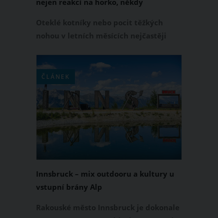
nejen reakcí na horko, někdy
upozorňují na vážnější problém
Oteklé kotníky nebo pocit těžkých
nohou v letních měsících nejčastěji
souvisí s vysokými teplotami. Přesto
byste neměla tyto projevy svého těla
podceňovat. Zatímco někdy jde o
ČLÁNEK
neškodnou reakci organismu, jindy
mohou oteklé nohy upozorňovat na to,
že je s vaším zdravím něco v
nepořádku.
Innsbruck – mix outdooru a kultury u
vstupní brány Alp
Rakouské město Innsbruck je dokonale