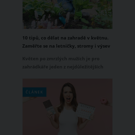
10 tipů, co dělat na zahradě v květnu.
Zaměřte se na letničky, stromy i výsev
zeleniny
Květen po zmrzlých mužích je pro
zahrádkáře jeden z nejdůležitějších
měsíců roku. Právě v tomto období se
rozhoduje o tom, jak bude vaše
zahrada vypadat v létě a co všechno z
ČLÁNEK
ní sklidíte. Co byste tedy měli dělat na
své zahradě v měsíci květnu?