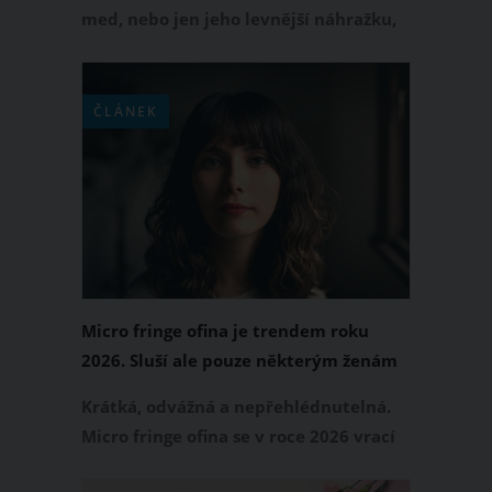
med, nebo jen jeho levnější náhražku,
nemusí být vůbec jednoduché.
Vyzkoušet ale můžete několik
jednoduchých domácích triků, podle
ČLÁNEK
kterých se dá pravost medu poměrně
dobře odhadnout.
Micro fringe ofina je trendem roku
2026. Sluší ale pouze některým ženám
Krátká, odvážná a nepřehlédnutelná.
Micro fringe ofina se v roce 2026 vrací
na scénu jako jeden z nejvýraznějších