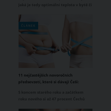
Jaká je tedy optimální teplota v bytě či
v domě? Není tajemstvím, že ideální
pokojová teplota v zimě se liší místnost
od místnosti. Taková ložnice či dětský
ČLÁNEK
pokoj jsou v tomto ohledu ještě
specifičtější. Ideální teplotu na spaní
byste měli rozlišovat i podle toho, zda v
místnosti spí dospělí, děti či miminka.
11 nejčastějších novoročních
předsevzetí, které si dávají Češi:
Zhubnu, přestanu kouřit a nebudu
S koncem starého roku a začátkem
prokrastinovat
roku nového si až 47 procent Čechů
dává tradičně novoroční předsevzetí, v