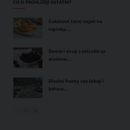
CO SI PROHLÍŽEJÍ OSTATNÍ?
měly být přírodní nebo funkční
prodyšné tkaniny a volnější střihy.
Cuketové čatní nejen na
topinky:…
Domácí sirup z ostružin za
studena:…
Dlouhé fronty vás čekají i
během…
1
/ 3