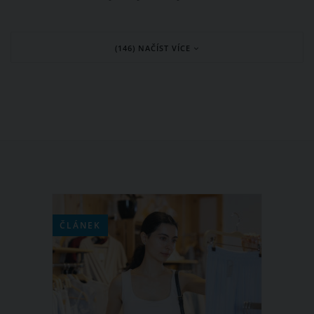
hledáte způsob, jak se ochladit?
Přinášíme pět zaručených tipů, které
(146) NAČÍST VÍCE
vám pomohou přežít horké dny i bez
klimatizace. Osvěžte se a užijte si letní
pohodu naplno!
ČLÁNEK