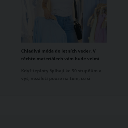
Chladivá móda do letních veder. V
těchto materiálech vám bude velmi
příjemně
Když teploty šplhají ke 30 stupňům a
výš, nezáleží pouze na tom, co si
obléknete, ale také z čeho je oblečení
ušité. Některé materiály totiž zadržují
teplo a pot, jiné naopak nechají
pokožku dýchat a pomohou vám
zvládnout i opravdu horké dny.
Základem letního šatníku by proto