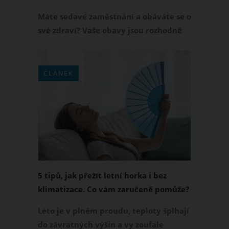
Máte sedavé zaměstnání a obáváte se o
své zdraví? Vaše obavy jsou rozhodně
na místě. Určitě také řešíte, jak dlouho
byste měli každý den cvičit, abyste
zůstali fit. Máme pro vás překvapivou
ČLÁNEK
odpověď, na kterou přišli vědci na
základě svého několikaletého bádání.
5 tipů, jak přežít letní horka i bez
klimatizace. Co vám zaručeně pomůže?
Léto je v plném proudu, teploty šplhají
do závratných výšin a vy zoufale