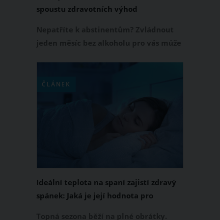
spoustu zdravotních výhod
Nepatříte k abstinentům? Zvládnout
jeden měsíc bez alkoholu pro vás může
být velká výzva. Na druhou stranu
můžete sami na sobě zpozorovat, co s
vaším tělem a myslí udělá, když se
ČLÁNEK
během Suchého února vyhnete na
celých 28 dní alkoholickým nápojům.
Tyto zdravotní benefity stojí rozhodně
za to!
Ideální teplota na spaní zajistí zdravý
spánek: Jaká je její hodnota pro
dospělé, děti a miminka?
Topná sezona běží na plné obrátky.