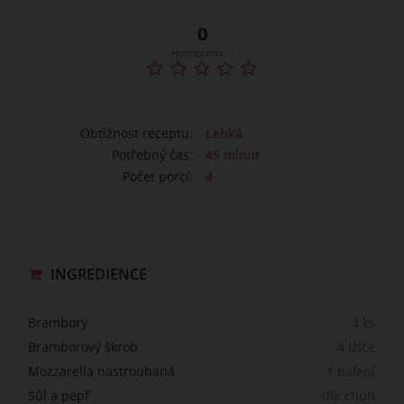
0
Hodnoceno:
-
Obtížnost receptu:
Lehká
Potřebný čas:
45 minut
Počet porcí:
4
INGREDIENCE
Brambory
4 ks
Bramborový škrob
4 lžíce
Mozzarella nastrouhaná
1 balení
Sůl a pepř
dle chuti