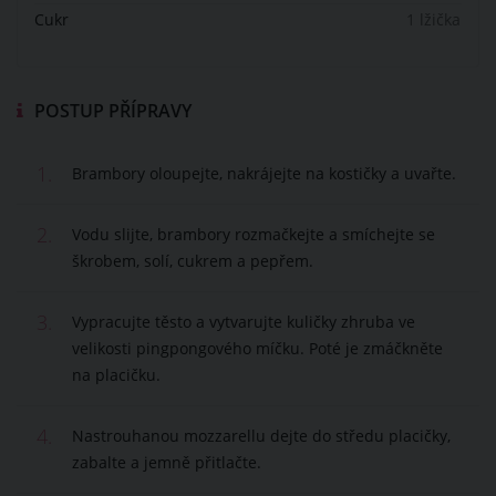
Cukr
1 lžička
POSTUP PŘÍPRAVY
1.
Brambory oloupejte, nakrájejte na kostičky a uvařte.
2.
Vodu slijte, brambory rozmačkejte a smíchejte se
škrobem, solí, cukrem a pepřem.
3.
Vypracujte těsto a vytvarujte kuličky zhruba ve
velikosti pingpongového míčku. Poté je zmáčkněte
na placičku.
4.
Nastrouhanou mozzarellu dejte do středu placičky,
zabalte a jemně přitlačte.