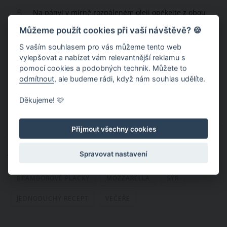
5.
Na pánvi v mírně rozpáleném oleji opékejte z obou
stran, poté dejte na sítko nebo ubrousek okapat.
Můžeme použít cookies při vaší návštěvě? 🍪
S vaším souhlasem pro vás můžeme tento web
6.
Poté můžete ihned podávat. Kreativitě se v tomto
vylepšovat a nabízet vám relevantnější reklamu s
případě meze nekladou - pokud chcete recept
pomocí cookies a podobných technik. Můžete to
vylepšit přidáním bylinek nebo pro labužníky
odmítnout
, ale budeme rádi, když nám souhlas udělíte.
kostičkami slaniny, tak s chutí do toho!
Děkujeme! 🩷
Publikováno: 14. 9. 2020 10:47
Autor:
NoJa
Přijmout všechny cookies
Nahlásit obsah
Spravovat nastavení
Témata:
RECEPTY
BRAMBORY
BRAMBOROVÉ PLACKY
MOZZARELLA
SÝR
JEDNODUCHÝ RECEPT
VEČEŘE