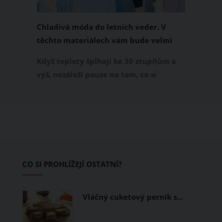
Chladivá móda do letních veder. V
těchto materiálech vám bude velmi
příjemně
Když teploty šplhají ke 30 stupňům a
výš, nezáleží pouze na tom, co si
obléknete, ale také z čeho je oblečení
ušité. Některé materiály totiž zadržují
teplo a pot, jiné naopak nechají
pokožku dýchat a pomohou vám
zvládnout i opravdu horké dny.
Základem letního šatníku by proto
CO SI PROHLÍŽEJÍ OSTATNÍ?
měly být přírodní nebo funkční
prodyšné tkaniny a volnější střihy.
Vláčný cuketový perník s…