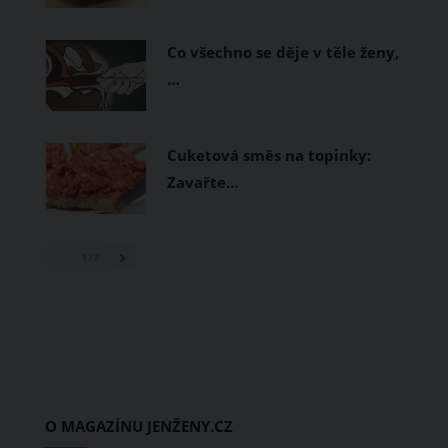
Co všechno se děje v těle ženy,
…
Cuketová směs na topinky:
Zavařte…
1
/ 3
O MAGAZÍNU JENŽENY.CZ