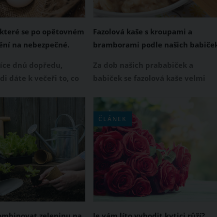
 které se po opětovném
Fazolová kaše s kroupami a
ění na nebezpečné.
bramborami podle našich babiče
ě
více dnů dopředu,
Za dob našich prababiček a
di dáte k večeři to, co
babiček se fazolová kaše velmi
u? Věděli jste však, že
často vařila dohromady s
traviny při opětovném
kroupami a bramborami. Ty
olňují toxické látky,
tomuto pokrmu dodaly tu
ČLÁNEK
 pro nás nebezpečné?
správnou chuť a nebyla potřeba
ani žádná uzenina.
kombinovat zeleninu na
Je vám líto vyhodit kytici růží?