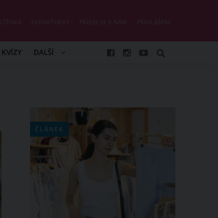
STĚNKA
REDAKTORKY
PŘIDEJ SE K NÁM
PŘIHLÁŠENÍ
KVÍZY
DALŠÍ
ČLÁNEK