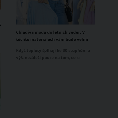
k
Chladivá móda do letních veder. V
těchto materiálech vám bude velmi
příjemně
Když teploty šplhají ke 30 stupňům a
výš, nezáleží pouze na tom, co si
obléknete, ale také z čeho je oblečení
ušité. Některé materiály totiž zadržují
teplo a pot, jiné naopak nechají
pokožku dýchat a pomohou vám
zvládnout i opravdu horké dny.
Základem letního šatníku by proto
měly být přírodní nebo funkční
prodyšné tkaniny a volnější střihy.