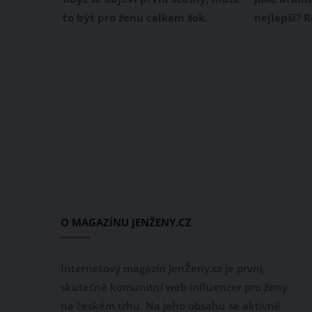
přípravy
to být pro ženu celkem šok.
nejlepší? 
Většina z nich situaci řeší
ale z poct
pravidelným barvením vlasů, jiné
Máme pro v
se s šedinkami smíří. My pro vás
domácí br
máme tip, jak šediny zakrýt, aniž
které chutn
byste si je museli barvit
špenátem.
chemickými přípravky.
receptu je
brambor i 
přípravy.
O MAGAZÍNU JENŽENY.CZ
Internetový magazín JenŽeny.cz je první,
skutečně komunitní web influencer pro ženy
na českém trhu. Na jeho obsahu se aktivně