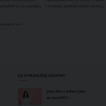
Rozhodně ne ty z prášku,
i o vaření, protože nikdo nechce,
ivých domácích surovin.
zvláště v létě, strávit celé
ás recept na výborné
dopoledne u sporáku.
(3) NAČÍST VÍCE
amborové knedlíky,
ají se zelím i
 Základem tohoto
 správný výběr
správně zvolený postup
CO SI PROHLÍŽEJÍ OSTATNÍ?
Jaký den v měsíci jste
se narodili?…