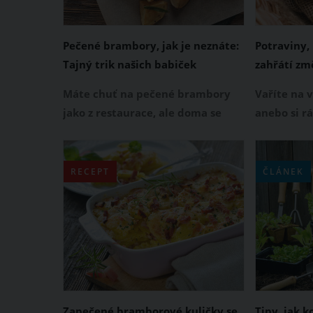
Pečené brambory, jak je neznáte:
Potraviny,
Tajný trik našich babiček
zahřátí zm
Pozor na n
Máte chuť na pečené brambory
Vaříte na 
jako z restaurace, ale doma se
anebo si rá
vám je upéct nedaří? Nezoufejte a
bylo k oběd
vyzkoušejte tento jednoduchý
některé po
recept, který v sobě ukrývá tajný
ohřívání uv
RECEPT
ČLÁNEK
trik našich babiček.
které jsou
Zapečené bramborové kuličky se
Tipy, jak 