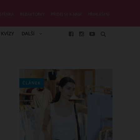
STĚNKA
REDAKTORKY
PŘIDEJ SE K NÁM
PŘIHLÁŠENÍ
KVÍZY
DALŠÍ
ČLÁNEK