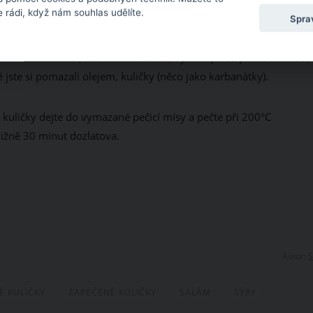
 rádi, když nám souhlas udělíte.
lku.
Spra
to chvíli ze směsi, která vám vznikla, vytvarujte za pomoci rukou,
é jste si pomazali olejem, kuličky (něco jako karbanátky).
 kuličky dejte do vymazané pečicí mísy a pečte při 200°C
ližně 30 minut dozlatova.
Autor:
S
 KULIČKY
ZAPEČENÉ KULIČKY
SALÁM
SÝRY