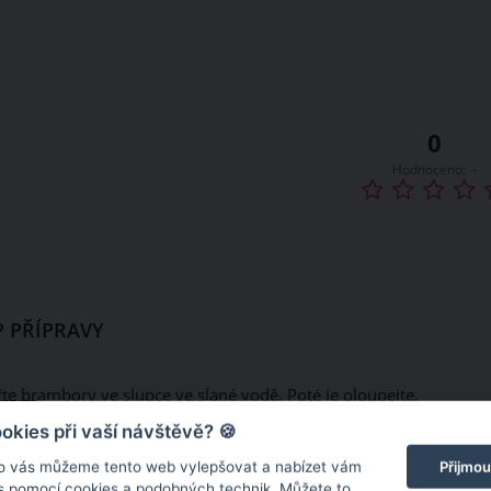
0
Hodnoceno:
-
 PŘÍPRAVY
te brambory ve slupce ve slané vodě. Poté je oloupejte,
ačkejte a vyčkejte, dokud nevychladnou.
kies při vaší návštěvě? 🍪
o vás můžeme tento web vylepšovat a nabízet vám
Přijmou
ejte k nim salám, sýry, rozmačkaný česnek, vejce, petrželku i
 s pomocí cookies a podobných technik. Můžete to