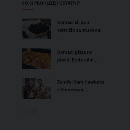
CO SI PROHLÍŽEJÍ OSTATNÍ?
Domácí sirup z
ostružin za studena:
…
Domácí pizza na
plech: Bude vám…
Zemřel Sam Hawkens
z Vinnetoua.…
1
/ 3