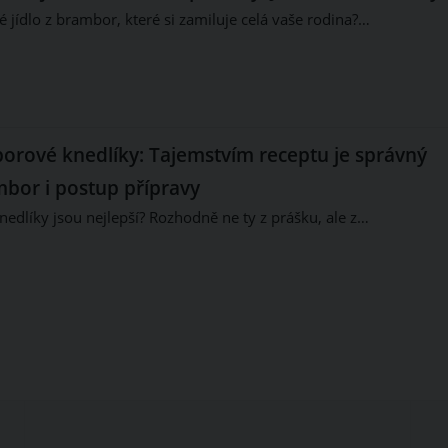
 jídlo z brambor, které si zamiluje celá vaše rodina?…
rové knedlíky: Tajemstvím receptu je správný
mbor i postup přípravy
edlíky jsou nejlepší? Rozhodně ne ty z prášku, ale z…