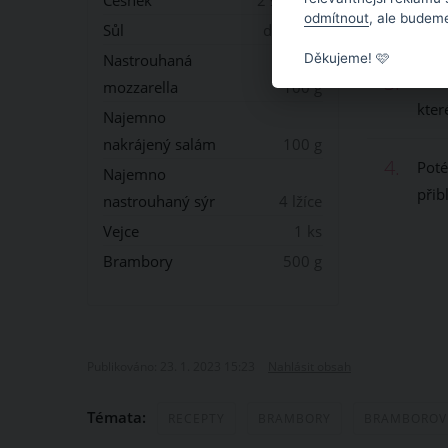
Česnek
2 stroužky
odmítnout
, ale budeme
baza
Sůl
dle chuti
Děkujeme! 🩷
Nastrouhaná
3.
V tu
mozzarella
100 g
kter
Najemno
nakrájený salám
100 g
4.
Poté
Najemno
přib
nastrouhaný sýr
4 lžíce
Vejce
1 ks
Brambory
500 g
Publikováno: 23. 1. 2023 15:23
Nahlásit obsah
Témata:
RECEPTY
BRAMBORY
BRAMBOROVÉ