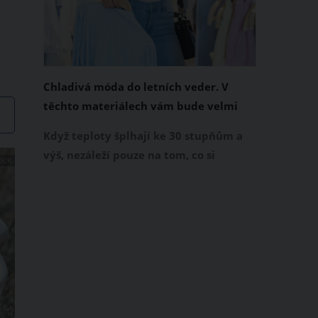
Chladivá móda do letních veder. V
těchto materiálech vám bude velmi
příjemně
Když teploty šplhají ke 30 stupňům a
výš, nezáleží pouze na tom, co si
OCK
obléknete, ale také z čeho je oblečení
ušité. Některé materiály totiž zadržují
teplo a pot, jiné naopak nechají
pokožku dýchat a pomohou vám
zvládnout i opravdu horké dny.
Základem letního šatníku by proto
měly být přírodní nebo funkční
prodyšné tkaniny a volnější střihy.