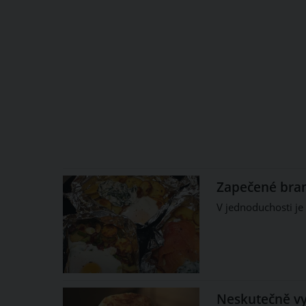
Zapečené bramb
V jednoduchosti je 
Neskutečně vy