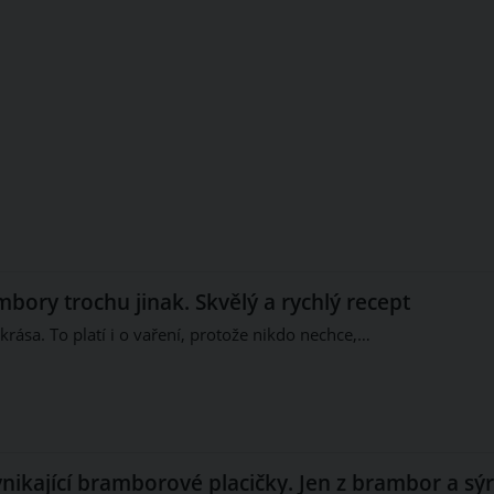
ory trochu jinak. Skvělý a rychlý recept
krása. To platí i o vaření, protože nikdo nechce,…
nikající bramborové placičky. Jen z brambor a sý