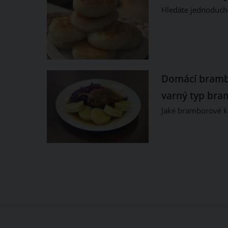
Hledáte jednoduché
Domácí brambo
varný typ bra
Jaké bramborové kn