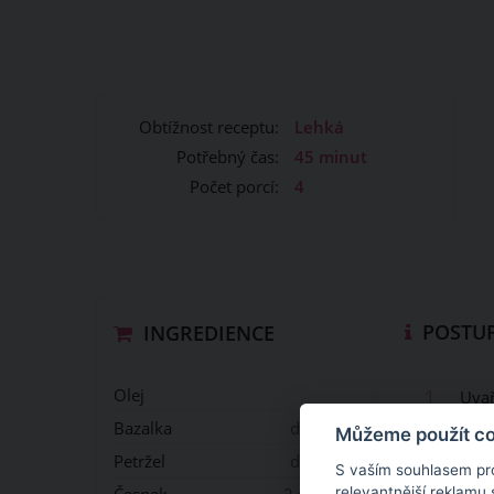
Obtížnost receptu:
Lehká
Potřebný čas:
45 minut
Počet porcí:
4
POSTUP
INGREDIENCE
1.
Olej
Uvař
rozm
Bazalka
dle chuti
Můžeme použít coo
Petržel
dle chuti
S vaším souhlasem pr
2.
Přid
relevantnější reklamu