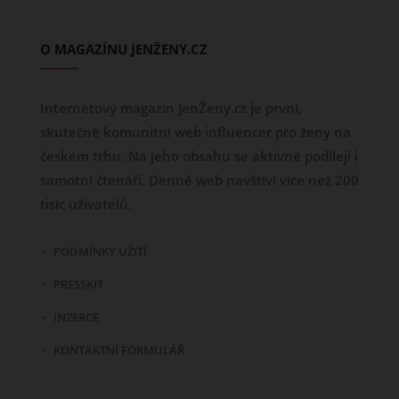
O MAGAZÍNU JENŽENY.CZ
Internetový magazín JenŽeny.cz je první,
skutečně komunitní web influencer pro ženy na
českém trhu. Na jeho obsahu se aktivně podílejí i
samotní čtenáři. Denně web navštíví více než 200
tisíc uživatelů.
PODMÍNKY UŽITÍ
PRESSKIT
INZERCE
KONTAKTNÍ FORMULÁŘ