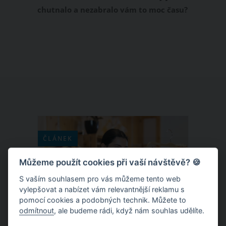
chutnalo a nezabralo vám to moc času?
Známe jednoduché a ověřené jídlo,
které si vaše rodina určitě zamiluje.
Pečené kuličky z mletého masa.
ČLÁNEK
Můžeme použít cookies při vaší návštěvě? 🍪
S vaším souhlasem pro vás můžeme tento web
vylepšovat a nabízet vám relevantnější reklamu s
pomocí cookies a podobných technik. Můžete to
odmítnout
, ale budeme rádi, když nám souhlas udělíte.