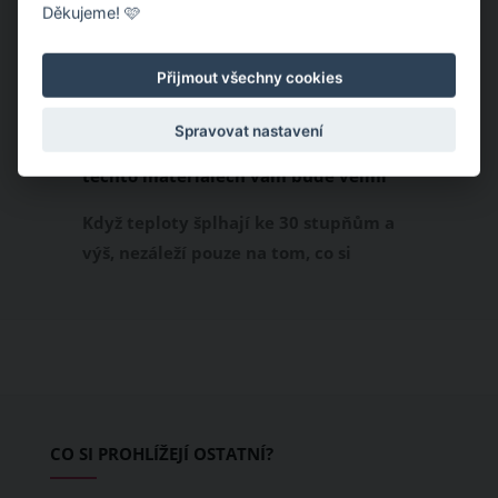
Děkujeme! 🩷
Přijmout všechny cookies
Spravovat nastavení
Chladivá móda do letních veder. V
těchto materiálech vám bude velmi
příjemně
Když teploty šplhají ke 30 stupňům a
výš, nezáleží pouze na tom, co si
obléknete, ale také z čeho je oblečení
ušité. Některé materiály totiž zadržují
teplo a pot, jiné naopak nechají
pokožku dýchat a pomohou vám
zvládnout i opravdu horké dny.
Základem letního šatníku by proto
CO SI PROHLÍŽEJÍ OSTATNÍ?
měly být přírodní nebo funkční
prodyšné tkaniny a volnější střihy.