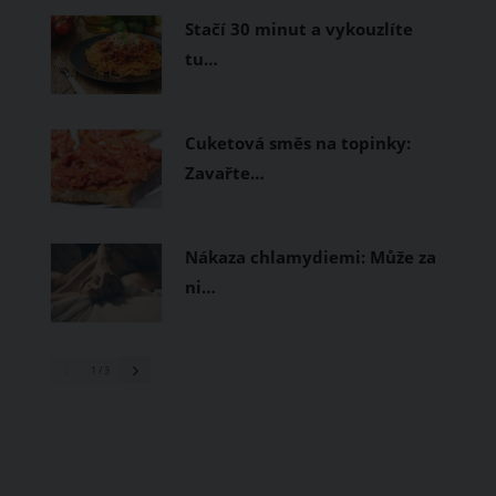
Stačí 30 minut a vykouzlíte
tu…
Cuketová směs na topinky:
Zavařte…
Nákaza chlamydiemi: Může za
ni…
1
/ 3