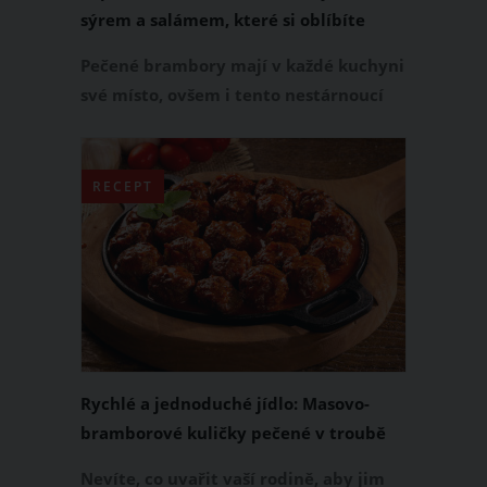
sýrem a salámem, které si oblíbíte
Pečené brambory mají v každé kuchyni
své místo, ovšem i tento nestárnoucí
recept potřebuje trochu oživit.
Vyzkoušejte tedy tyto zapečené
bramborové kuličky se sýrem a
RECEPT
salámem, které jsou neskutečně dobré.
Rychlé a jednoduché jídlo: Masovo-
bramborové kuličky pečené v troubě
Nevíte, co uvařit vaší rodině, aby jim