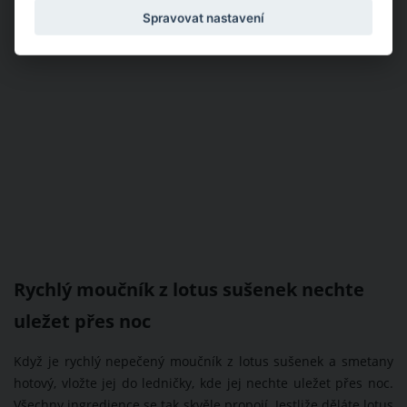
Spravovat nastavení
Rychlý moučník z lotus sušenek nechte
uležet přes noc
Když je rychlý nepečený moučník z lotus sušenek a smetany
hotový, vložte jej do ledničky, kde jej nechte uležet přes noc.
Všechny ingredience se tak skvěle propojí. Jestliže děláte lotus