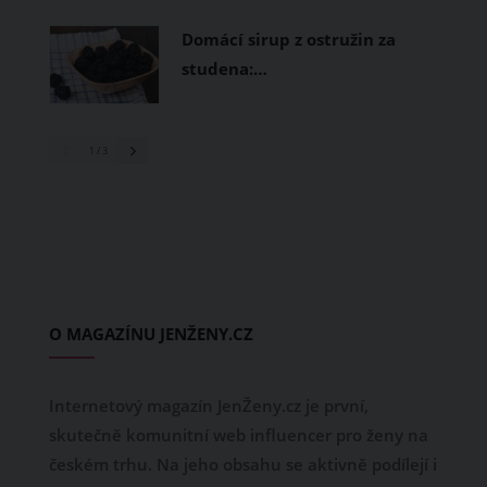
Domácí sirup z ostružin za
studena:…
1
/ 3
O MAGAZÍNU JENŽENY.CZ
Internetový magazín JenŽeny.cz je první,
skutečně komunitní web influencer pro ženy na
českém trhu. Na jeho obsahu se aktivně podílejí i