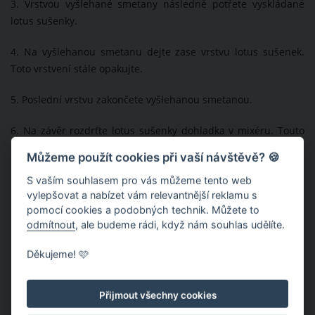
3. Vrstvou vyšlehané smetany následně potřete vyskládané
lotus sušenky.
4. Na vyšlehanou smetanu dejte zase vrstvu lotus sušenek.
Toto vrstvení stále opakujte.
5. Poslední vrstvu zakončete vyšlehanou smetanou.
6. Na závěr rozdrťte lotus sušenky dohladka v mixéru. Touto
drobenkou zcela zasypte vrstvu vyšlehané smetany.
Můžeme použít cookies při vaší návštěvě? 🍪
S vaším souhlasem pro vás můžeme tento web
vylepšovat a nabízet vám relevantnější reklamu s
pomocí cookies a podobných technik. Můžete to
odmítnout
, ale budeme rádi, když nám souhlas udělíte.
Děkujeme! 🩷
Přijmout všechny cookies