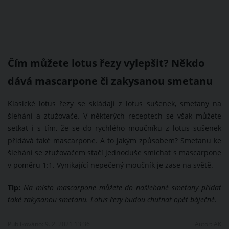
Čím můžete lotus řezy vylepšit? Někdo
dává mascarpone či zakysanou smetanu
Klasické lotus řezy se skládají z lotus sušenek, smetany na
šlehání a ztužovače. V některých receptech se však můžete
setkat i s tím, že se do rychlého moučníku z lotus sušenek
přidává také mascarpone. A to jakým způsobem? Smetanu ke
šlehání se ztužovačem stačí jednoduše smíchat s mascarpone
v poměru 1:1. Vynikající nepečený moučník je zase na světě.
Tip:
Na místo mascarpone můžete do našlehané smetany přidat
také zakysanou smetanu. Lotus řezy budou chutnat opět báječně.
Publikováno: 9. 2. 2021 13:36
Autor:
AK