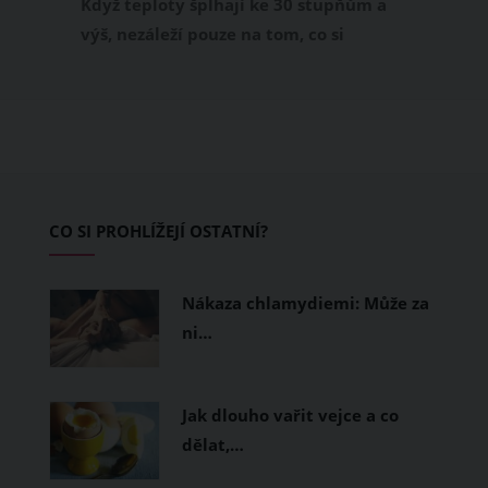
Když teploty šplhají ke 30 stupňům a
výš, nezáleží pouze na tom, co si
obléknete, ale také z čeho je oblečení
ušité. Některé materiály totiž zadržují
teplo a pot, jiné naopak nechají
pokožku dýchat a pomohou vám
zvládnout i opravdu horké dny.
Základem letního šatníku by proto
CO SI PROHLÍŽEJÍ OSTATNÍ?
měly být přírodní nebo funkční
prodyšné tkaniny a volnější střihy.
Nákaza chlamydiemi: Může za
ni…
Jak dlouho vařit vejce a co
dělat,…