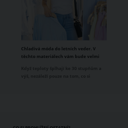
Chladivá móda do letních veder. V
těchto materiálech vám bude velmi
příjemně
Když teploty šplhají ke 30 stupňům a
výš, nezáleží pouze na tom, co si
obléknete, ale také z čeho je oblečení
ušité. Některé materiály totiž zadržují
teplo a pot, jiné naopak nechají
pokožku dýchat a pomohou vám
zvládnout i opravdu horké dny.
Základem letního šatníku by proto
CO SI PROHLÍŽEJÍ OSTATNÍ?