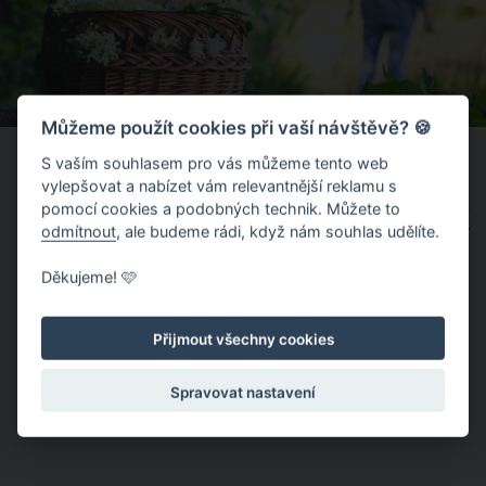
Můžeme použít cookies při vaší návštěvě? 🍪
Bezinkový ocet - použití
S vaším souhlasem pro vás můžeme tento web
vylepšovat a nabízet vám relevantnější reklamu s
Bezový ocet můžete využít na spoustu způsobů zejména tam,
pomocí cookies a podobných technik. Můžete to
odmítnout
, ale budeme rádi, když nám souhlas udělíte.
kde byste použili klasický ocet. Přinášíme tipy, na co se bezový
ocet hodí konkrétně.
Děkujeme! 🩷
Na přípravu salátových dresinků
K přípravě omáček
Přijmout všechny cookies
Při pečení ovoce
Spravovat nastavení
Na octový oplach vlasů