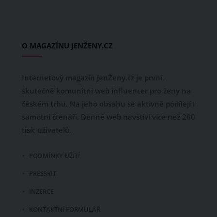
O MAGAZÍNU JENŽENY.CZ
Internetový magazín JenŽeny.cz je první,
skutečně komunitní web influencer pro ženy na
českém trhu. Na jeho obsahu se aktivně podílejí i
samotní čtenáři. Denně web navštíví více než 200
tisíc uživatelů.
PODMÍNKY UŽITÍ
PRESSKIT
INZERCE
KONTAKTNÍ FORMULÁŘ