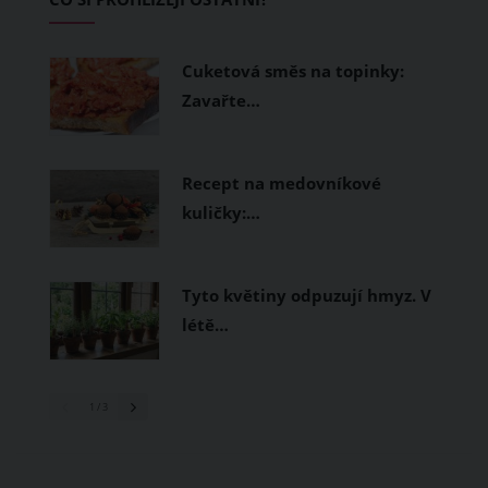
měly být přírodní nebo funkční
prodyšné tkaniny a volnější střihy.
Cuketová směs na topinky:
Zavařte…
Recept na medovníkové
kuličky:…
Tyto květiny odpuzují hmyz. V
létě…
1
/ 3