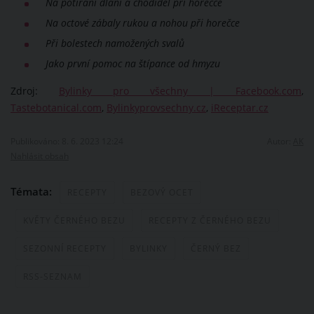
Na potírání dlaní a chodidel při horečce
Na octové zábaly rukou a nohou při horečce
Při bolestech namožených svalů
Jako první pomoc na štípance od hmyzu
Zdroj:
Bylinky pro všechny | Facebook.com
,
Tastebotanical.com
,
Bylinkyprovsechny.cz
,
iReceptar.cz
Publikováno: 8. 6. 2023 12:24
Autor:
AK
Nahlásit obsah
Témata:
RECEPTY
BEZOVÝ OCET
KVĚTY ČERNÉHO BEZU
RECEPTY Z ČERNÉHO BEZU
SEZONNÍ RECEPTY
BYLINKY
ČERNÝ BEZ
RSS-SEZNAM