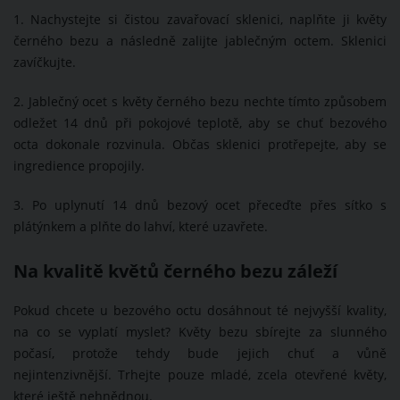
1. Nachystejte si čistou zavařovací sklenici, naplňte ji květy
černého bezu a následně zalijte jablečným octem. Sklenici
zavíčkujte.
2. Jablečný ocet s květy černého bezu nechte tímto způsobem
odležet 14 dnů při pokojové teplotě, aby se chuť bezového
octa dokonale rozvinula. Občas sklenici protřepejte, aby se
ingredience propojily.
3. Po uplynutí 14 dnů bezový ocet přeceďte přes sítko s
plátýnkem a plňte do lahví, které uzavřete.
Na kvalitě květů černého bezu záleží
Pokud chcete u bezového octu dosáhnout té nejvyšší kvality,
na co se vyplatí myslet? Květy bezu sbírejte za slunného
počasí, protože tehdy bude jejich chuť a vůně
nejintenzivnější. Trhejte pouze mladé, zcela otevřené květy,
které ještě nehnědnou.