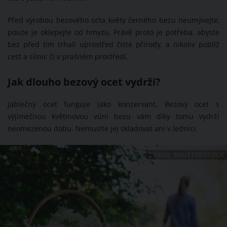
Před výrobou bezového octa květy černého bezu neumývejte,
pouze je oklepejte od hmyzu. Právě proto je potřeba, abyste
bez před tím trhali uprostřed čisté přírody, a nikoliv poblíž
cest a silnic či v prašném prostředí.
Jak dlouho bezový ocet vydrží?
Jablečný ocet funguje jako konzervant. Bezový ocet s
výjimečnou květinovou vůní bezu vám díky tomu vydrží
neomezenou dobu. Nemusíte jej skladovat ani v lednici.
ZDROJ: SHUTTERSTOCK