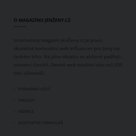
O MAGAZÍNU JENŽENY.CZ
Internetový magazín JenŽeny.cz je první,
skutečně komunitní web influencer pro ženy na
českém trhu. Na jeho obsahu se aktivně podílejí i
samotní čtenáři. Denně web navštíví více než 200
tisíc uživatelů.
PODMÍNKY UŽITÍ
PRESSKIT
INZERCE
KONTAKTNÍ FORMULÁŘ