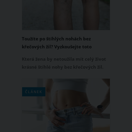
čekat a z Anthony byl najednou velmi
pohledný muž.
Toužíte po štíhlých nohách bez
křečových žil? Vyzkoušejte toto
tříminutové cvičení
Která žena by netoužila mít celý život
krásné štíhlé nohy bez křečových žil.
Bohužel ne všem se to daří a některé
dámy dědí křečové žíly třeba po svých
maminkách. Jak si k tomuto
ČLÁNEK
vytouženému cíli pomoci? Máme pro
vás sérii cviků, která vám zabere jen tři
minuty.