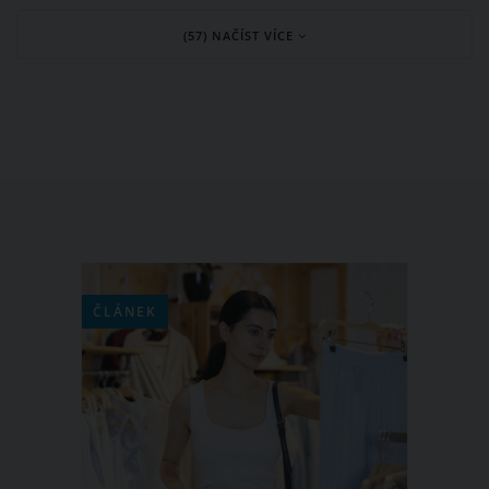
dost a změnila svůj život od základů. A
(57) NAČÍST VÍCE
výsledek? Do dnešní doby shodila již 60
kilogramů, ovšem stále na sobě
pracuje. Že ve srovnání se svým
dřívějším já vypadá úžasně, dokazuje
přímo na svém Instagramu.
ČLÁNEK