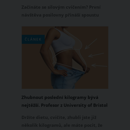
sebou?
Začínáte se silovým cvičením? První
návštěva posilovny přináší spoustu
otázek na to, co si vzít s sebou a jak se
předem správně připravit. V našem
článku se vám na tyto otázky pokusíme
ČLÁNEK
blíže odpovědět.
Zhubnout poslední kilogramy bývá
nejtěžší. Profesor z University of Bristol
vysvětluje, proč tomu tak je
Držíte dietu, cvičíte, zhubli jste již
několik kilogramů, ale máte pocit, že