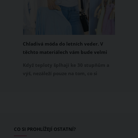
Chladivá móda do letních veder. V
těchto materiálech vám bude velmi
příjemně
Když teploty šplhají ke 30 stupňům a
výš, nezáleží pouze na tom, co si
obléknete, ale také z čeho je oblečení
ušité. Některé materiály totiž zadržují
teplo a pot, jiné naopak nechají
pokožku dýchat a pomohou vám
zvládnout i opravdu horké dny.
Základem letního šatníku by proto
CO SI PROHLÍŽEJÍ OSTATNÍ?
měly být přírodní nebo funkční