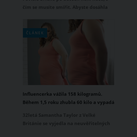
čím se musíte smířit. Abyste dosáhla
pevného a plochého břicha, je třeba
pro to něco udělat. A ví to i Olga
Menzelová, která na Instagramu
ČLÁNEK
prozradila svůj osvědčený recept v boji
proti povislému břichu. Jelikož má tato
trojnásobná máma bříško opravdu
výstavní, její recept vskutku funguje.
Co je jeho podstatou?
Influencerka vážila 158 kilogramů.
Během 1,5 roku zhubla 60 kilo a vypadá
úžasně
32letá Samantha Taylor z Velké
Británie se vyjedla na neuvěřitelných
158 kilogramů. Před 1,5 rokem si řekla