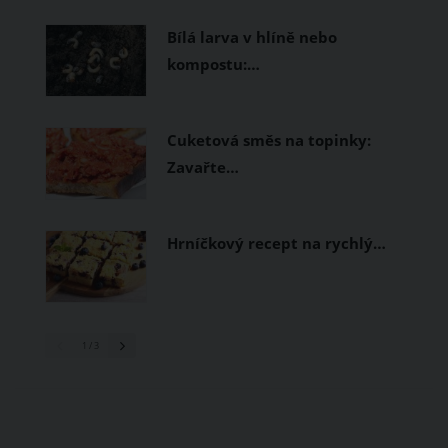
prodyšné tkaniny a volnější střihy.
Bílá larva v hlíně nebo
kompostu:…
Cuketová směs na topinky:
Zavařte…
Hrníčkový recept na rychlý…
1
/ 3