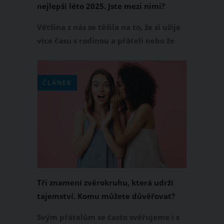
nejlepší léto 2025. Jste mezi nimi?
Většina z nás se těšila na to, že si užije
více času s rodinou a přáteli nebo že
vyrazí na letní dovolenou k moři. Jak
napovídá horoskop, někomu přejí
hvězdy více a někomu méně. Která
ČLÁNEK
znamení zvěrokruhu mají nejlepší léto
2025? Jsou to následující čtyři, mezi
nimiž se možná najdete i vy.
Tři znamení zvěrokruhu, která udrží
tajemství. Komu můžete důvěřovat?
Svým přátelům se často svěřujeme i s