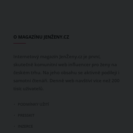
O MAGAZÍNU JENŽENY.CZ
Internetový magazín JenŽeny.cz je první,
skutečně komunitní web influencer pro ženy na
českém trhu. Na jeho obsahu se aktivně podílejí i
samotní čtenáři. Denně web navštíví více než 200
tisíc uživatelů.
PODMÍNKY UŽITÍ
PRESSKIT
INZERCE