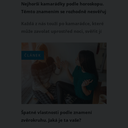
Nejhorší kamarádky podle horoskopu.
Těmto znamením se rozhodně nesvěřuj
Každá z nás touží po kamarádce, které
může zavolat uprostřed noci, svěřit jí
své největší tajemství a mít jistotu, že
zůstane jen mezi námi. Jenže ne každé
přátelství je tak pevné, jak se na první
ČLÁNEK
pohled zdá. Astrologové upozorňují, že
některá znamení zvěrokruhu mohou
mít větší sklony k drbům, soupeřivosti
nebo nečekaným zradám. Která to
jsou?
Špatné vlastnosti podle znamení
zvěrokruhu. Jaká je ta vaše?