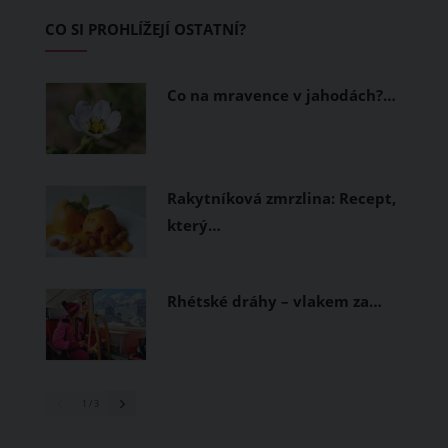
Základem letního šatníku by proto
CO SI PROHLÍŽEJÍ OSTATNÍ?
měly být přírodní nebo funkční
prodyšné tkaniny a volnější střihy.
Co na mravence v jahodách?…
Rakytníková zmrzlina: Recept,
který…
Rhétské dráhy – vlakem za…
1
/ 3