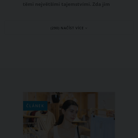
těmi největšími tajemstvími. Zda jim
můžeme skutečně důvěřovat, ovlivňuje
také datum jejich narození. Na která
(290) NAČÍST VÍCE
znamení zvěrokruhu se tedy můžete
spolehnout, že udrží vaše tajemství
jako v hrobě? Jsou to ta následující.
ČLÁNEK