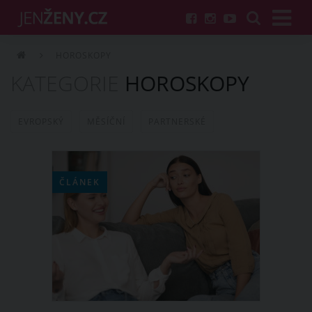
HOROSKOPY
KATEGORIE
HOROSKOPY
EVROPSKÝ
MĚSÍČNÍ
PARTNERSKÉ
ČLÁNEK