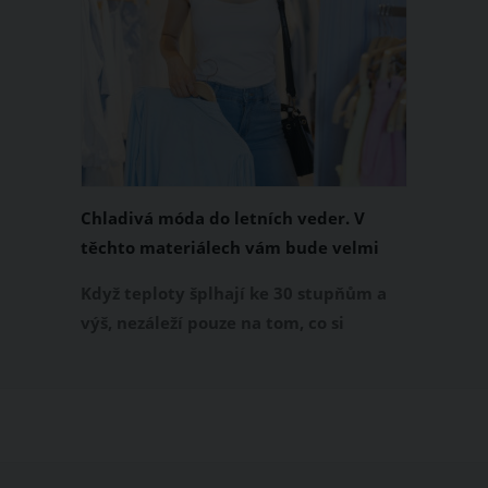
Chladivá móda do letních veder. V
těchto materiálech vám bude velmi
příjemně
Když teploty šplhají ke 30 stupňům a
výš, nezáleží pouze na tom, co si
obléknete, ale také z čeho je oblečení
ušité. Některé materiály totiž zadržují
teplo a pot, jiné naopak nechají
pokožku dýchat a pomohou vám
zvládnout i opravdu horké dny.