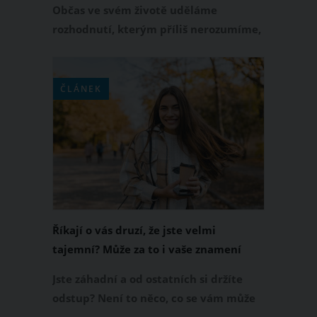
Občas ve svém životě uděláme
rozhodnutí, kterým příliš nerozumíme,
ovšem sami v sobě jsme přesvědčeni,
že je to tak správně. A právě za tímto
přesvědčením stojí i naše znamení
ČLÁNEK
zvěrokruhu, které nás v životě dokáže
opravdu velmi ovlivňovat, a to i co se
týče našich špatných vlastností. A jaké
vlastnosti to pak tedy jsou?
Říkají o vás druzí, že jste velmi
tajemní? Může za to i vaše znamení
zvěrokruhu
Jste záhadní a od ostatních si držíte
odstup? Není to něco, co se vám může