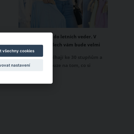
Chladivá móda do letních veder. V
těchto materiálech vám bude velmi
t všechny cookies
příjemně
Když teploty šplhají ke 30 stupňům a
výš, nezáleží pouze na tom, co si
vovat nastavení
obléknete, ale také z čeho je oblečení
ušité. Některé materiály totiž zadržují
teplo a pot, jiné naopak nechají
pokožku dýchat a pomohou vám
zvládnout i opravdu horké dny.
Základem letního šatníku by proto
měly být přírodní nebo funkční
prodyšné tkaniny a volnější střihy.