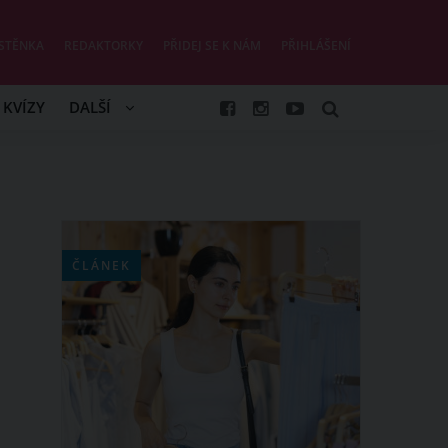
STĚNKA
REDAKTORKY
PŘIDEJ SE K NÁM
PŘIHLÁŠENÍ
KVÍZY
DALŠÍ
ČLÁNEK