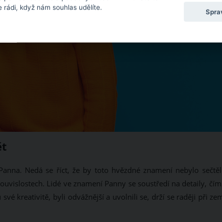
 rádi, když nám souhlas udělíte.
Spra
ět
anna. Nedá se říct, že by toto hvězdné znamení nebylo sečtěl
ouvislostech. Lidé ve znamení Panny se soustředí na detaily, čím
vé kreativitě, byli odvážnější a uvolnili se, drží se raději při ze