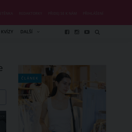
STĚNKA
REDAKTORKY
PŘIDEJ SE K NÁM
PŘIHLÁŠENÍ
KVÍZY
DALŠÍ
e
ČLÁNEK
OCK