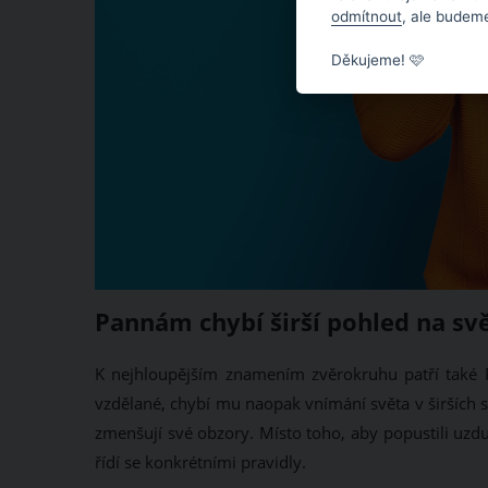
odmítnout
, ale budeme
Děkujeme! 🩷
Pannám chybí širší pohled na sv
K nejhloupějším znamením zvěrokruhu patří také P
vzdělané, chybí mu naopak vnímání světa v širších s
zmenšují své obzory. Místo toho, aby popustili uzdu s
řídí se konkrétními pravidly.