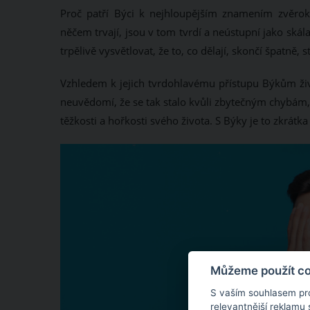
Proč patří Býci k nejhloupějším znamením zvěrokr
něčem trvají, jsou v tom tvrdí a neústupní jako skál
trpělivě vysvětlovat, že to, co dělají, skončí špatně, 
Vzhledem k jejich tvrdohlavému přístupu Býkům ži
neuvědomí, že se tak stalo kvůli zbytečným chybám, k
těžkosti a hořkosti svého života. S Býky je to zkrátk
Můžeme použít coo
S vaším souhlasem pr
relevantnější reklamu