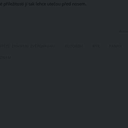
 příležitosti jí tak lehce utečou před nosem.
Autor
UPĚJŠÍ ZNAMENÍ ZVĚROKRUHU
KOZOROH
BÝK
PANNA
EZNAM