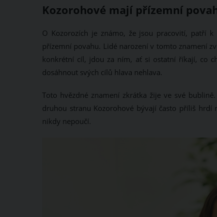
Kozorohové mají přízemní povahu
O Kozorozích je známo, že jsou pracovití, patří k
přízemní povahu. Lidé narození v tomto znamení zvě
konkrétní cíl, jdou za ním, ať si ostatní říkají, co 
dosáhnout svých cílů hlava nehlava.
Toto hvězdné znamení zkrátka žije ve své bublině. 
druhou stranu Kozorohové bývají často příliš hrdí 
nikdy nepoučí.