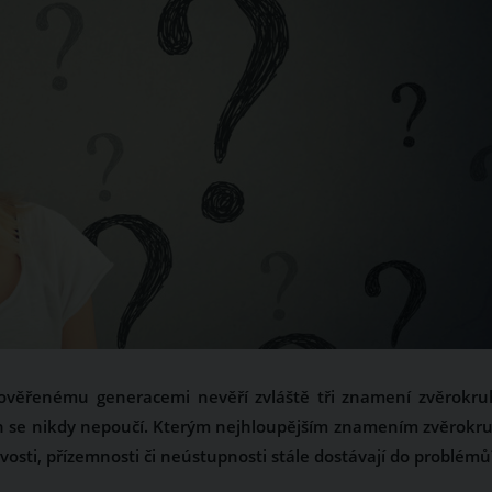
 ověřenému generacemi nevěří zvláště tři znamení zvěrokru
rých se nikdy nepoučí. Kterým nejhloupějším znamením zvěrokr
avosti, přízemnosti či neústupnosti stále dostávají do problémů