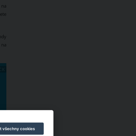
 na
dete
hdy
t na
CK
t všechny cookies