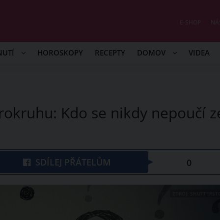
E-SHOP
NÁ
NUTÍ
HOROSKOPY
RECEPTY
DOMOV
VIDEA
rokruhu: Kdo se nikdy nepoučí z
SDÍLEJ PŘÁTELŮM
0
ZDROJ: SHUTTERST