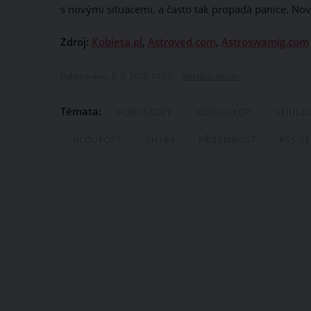
s novými situacemi, a často tak propadá panice. Nové
Zdroj:
Kobieta.pl
,
Astroved.com
,
Astroswamig.com
Publikováno: 3. 9. 2025 14:57
Nahlásit obsah
Témata:
HOROSKOPY
HORKOSKOP
NEJHLO
HLOUPOST
CHYBY
PŘÍZEMNOST
RSS-S