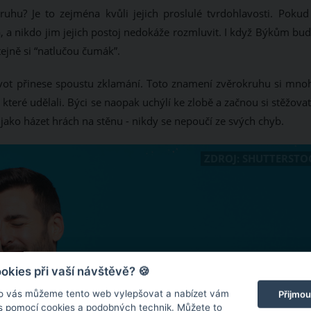
uhu? Je to zejména kvůli jejich proslulé tvrdohlavosti. Pokud
a, a nikdo jim jejich postoj nedokáže rozmluvit. I když Býkům bu
stejně si “natlučou čumák”.
vot přinese spoustu zklamání. Toto znamení zvěrokruhu si mno
teré udělali. Býci se naopak uchýlí ke zlobě a začnou si stěžova
a jako házet hrách na stěnu - nikdy se nepoučí ze svých chyb.
ZDROJ: SHUTTERSTO
kies při vaší návštěvě? 🍪
o vás můžeme tento web vylepšovat a nabízet vám
Přijmou
 s pomocí cookies a podobných technik. Můžete to