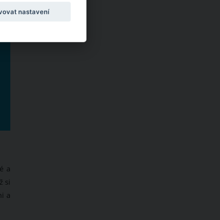
vovat nastavení
é a
ž si
mi a