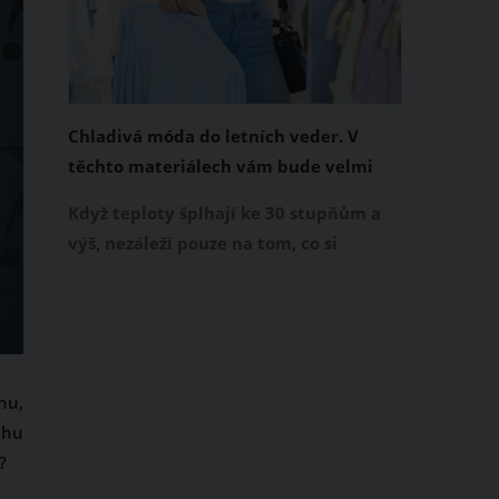
Chladivá móda do letních veder. V
těchto materiálech vám bude velmi
příjemně
Když teploty šplhají ke 30 stupňům a
výš, nezáleží pouze na tom, co si
obléknete, ale také z čeho je oblečení
ušité. Některé materiály totiž zadržují
teplo a pot, jiné naopak nechají
pokožku dýchat a pomohou vám
zvládnout i opravdu horké dny.
hu,
Základem letního šatníku by proto
uhu
měly být přírodní nebo funkční
?
prodyšné tkaniny a volnější střihy.