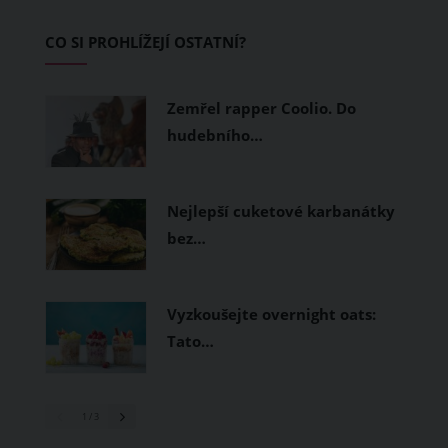
Základem letního šatníku by proto
CO SI PROHLÍŽEJÍ OSTATNÍ?
měly být přírodní nebo funkční
prodyšné tkaniny a volnější střihy.
Zemřel rapper Coolio. Do
hudebního…
Nejlepší cuketové karbanátky
bez…
Vyzkoušejte overnight oats:
Tato…
1
/ 3