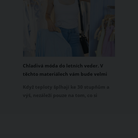
Chladivá móda do letních veder. V
těchto materiálech vám bude velmi
příjemně
Když teploty šplhají ke 30 stupňům a
výš, nezáleží pouze na tom, co si
obléknete, ale také z čeho je oblečení
ušité. Některé materiály totiž zadržují
teplo a pot, jiné naopak nechají
pokožku dýchat a pomohou vám
zvládnout i opravdu horké dny.