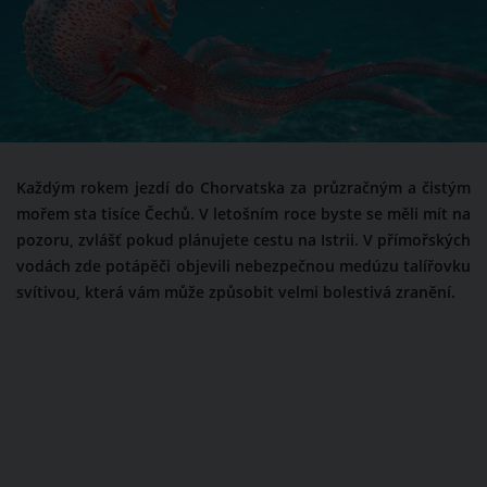
Každým rokem jezdí do Chorvatska za průzračným a čistým
mořem sta tisíce Čechů. V letošním roce byste se měli mít na
pozoru, zvlášť pokud plánujete cestu na Istrii. V přímořských
vodách zde potápěči objevili nebezpečnou medúzu talířovku
svítivou, která vám může způsobit velmi bolestivá zranění.