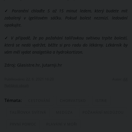
✓
Poranění chlaďte 5 až 15 minut ledem, který budete mít
zabalený v igelitovém sáčku. Pokud bolest nezmizí, ledování
opakujte.
✓
V případě, že po požahání talířovkou svítivou trpíte bolestí,
která se nedá vydržet, běžte si pro radu do lékárny. Lékárník by
vám měl vydat analgetika a hydrokortizon.
Zdroj: Glasistre.hr, Jutarnji.hr
Publikováno: 22. 6. 2021 16:20
Autor:
AK
Nahlásit obsah
Témata:
CESTOVÁNÍ
CHORVATSKO
ISTRIE
TALÍŘOVKA SVÍTIVÁ
MEDÚZA
POŽAHÁNÍ MEDÚZOU
PRVNÍ POMOC
PLAVÁNÍ V MOŘI