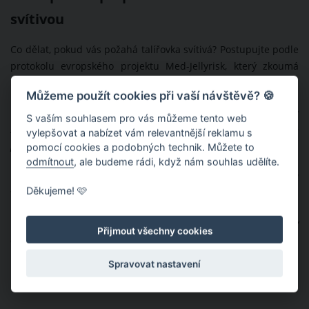
svítivou
Co dělat, pokud vás požahá talířovka svítivá? Postupujte podle
protokolu evropského projektu Med-Jellyrisk, který zkoumá
problém přemnožených medúz ve Středozemním moři.
Můžeme použít cookies při vaší návštěvě? 🍪
✓
Jestliže vás zraní talířovka svítivá,
nenanášejte
na ránu čerstvou
S vaším souhlasem pro vás můžeme tento web
sladkou vodu, ocet, čpavek ani alkohol. V případě šoku nebo
vylepšovat a nabízet vám relevantnější reklamu s
problémů s dýcháním ihned vyhledejte lékařskou pomoc.
pomocí cookies a podobných technik. Můžete to
odmítnout
, ale budeme rádi, když nám souhlas udělíte.
✓
Poraněnou pokožku opatrně opláchněte mořskou vodou, ránu
Děkujeme! 🩷
však neotírejte.
✓
Pomocí pinzety nebo plastové karty odstraňte z kůže zbytky
Přijmout všechny cookies
chapadel se žahavými buňkami.
Spravovat nastavení