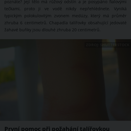
poznáte? Její tělo má růžový odstín a je posypáno fialovými
tečkami, proto ji ve vodě nikdy nepřehlédnete. Vyniká
typickým polokulovitým zvonem medúzy, který má průměr
zhruba 6 centimetrů. Chapadla talířovky obsahující jedovaté
žahavé buňky jsou dlouhé zhruba 20 centimetrů.
ZDROJ: SHUTTERSTOCK
První pomoc při požahání talířovkou