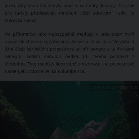
ježka. Aby tomu tak nebylo, stačí si vzít boty do vody. Co však
pro turisty představuje mnohem větší zdravotní riziko, je
talířovka svítivá.
Na přítomnost této nebezpečné medúzy v Jaderském moři
upozornil chorvatský zpravodajský portál Glas Istre. Ve vodách
jižní části Istrijského poloostrova se při ponoru s talířovkami
svítivými setkali minulou neděli 13. června potápěči z
Medulinu. Tyto medúzy konkrétně zpozorovali na poloostrově
Kamenjak v zátoce Velika Kolumbarica.
ZDROJ: SHUTTERSTOCK