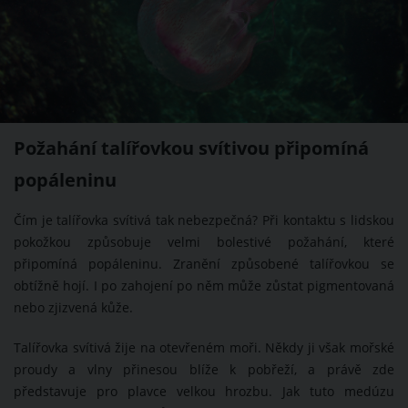
Požahání talířovkou svítivou připomíná
popáleninu
Čím je talířovka svítivá tak nebezpečná? Při kontaktu s lidskou
pokožkou způsobuje velmi bolestivé požahání, které
připomíná popáleninu. Zranění způsobené talířovkou se
obtížně hojí. I po zahojení po něm může zůstat pigmentovaná
nebo zjizvená kůže.
Talířovka svítivá žije na otevřeném moři. Někdy ji však mořské
proudy a vlny přinesou blíže k pobřeží, a právě zde
představuje pro plavce velkou hrozbu. Jak tuto medúzu