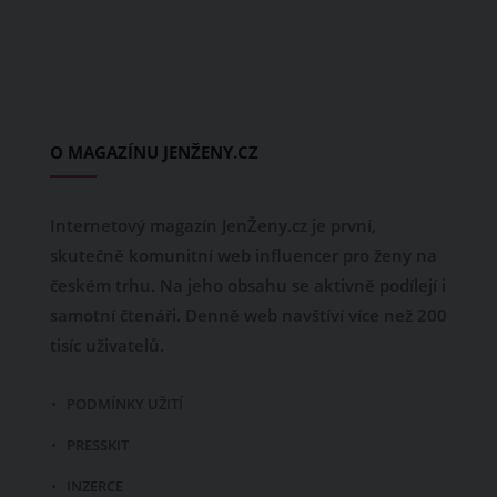
O MAGAZÍNU JENŽENY.CZ
Internetový magazín JenŽeny.cz je první,
skutečně komunitní web influencer pro ženy na
českém trhu. Na jeho obsahu se aktivně podílejí i
samotní čtenáři. Denně web navštíví více než 200
tisíc uživatelů.
PODMÍNKY UŽITÍ
PRESSKIT
INZERCE