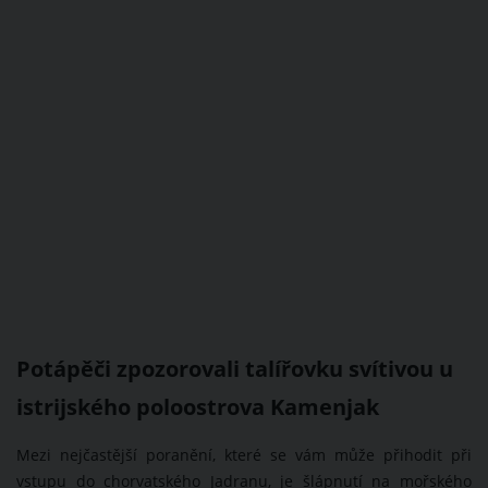
Potápěči zpozorovali talířovku svítivou u
istrijského poloostrova Kamenjak
Mezi nejčastější poranění, které se vám může přihodit při
vstupu do chorvatského Jadranu, je šlápnutí na mořského