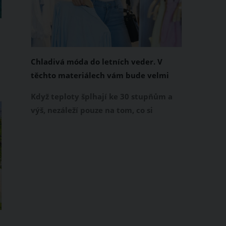
Chladivá móda do letních veder. V
těchto materiálech vám bude velmi
příjemně
Když teploty šplhají ke 30 stupňům a
výš, nezáleží pouze na tom, co si
obléknete, ale také z čeho je oblečení
ušité. Některé materiály totiž zadržují
teplo a pot, jiné naopak nechají
pokožku dýchat a pomohou vám
zvládnout i opravdu horké dny.
Základem letního šatníku by proto
měly být přírodní nebo funkční
prodyšné tkaniny a volnější střihy.