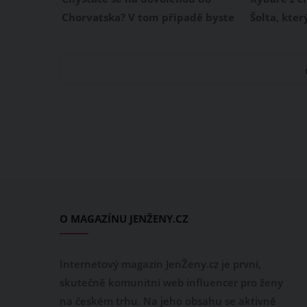
dovolené
mořských 
Chorvatska? V tom případě byste
Šolta, kter
měli vědět, že tato balkánská
Jaderském 
země nově zavádí zákaz nedělního
předchozíc
prodeje. Pokud na místo svého
překvapení.
pobytu dorazíte právě v neděli, s
nebezpečná
tímto zákazem nedělního prodeje
mihule moř
v Chorvatsku raději počítejte, ať
pohled vyp
nejste nemile překvapeni.
nenechte s
mořských s
oběť násle
O MAGAZÍNU JENŽENY.CZ
Internetový magazín JenŽeny.cz je první,
skutečně komunitní web influencer pro ženy
na českém trhu. Na jeho obsahu se aktivně