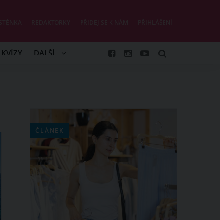
STĚNKA
REDAKTORKY
PŘIDEJ SE K NÁM
PŘIHLÁŠENÍ
KVÍZY
DALŠÍ
ČLÁNEK