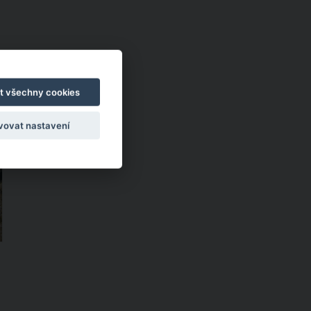
e
t všechny cookies
vovat nastavení
e