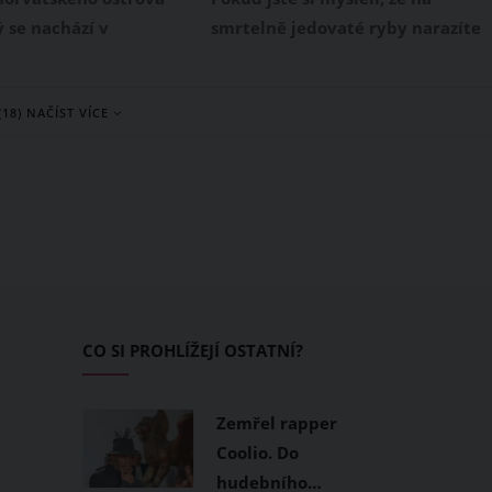
savců
je hrozbou pro rybáře i plavce
ý se nachází v
smrtelně jedovaté ryby narazíte
moři, potkalo v
pouze v exotických krajinách,
h dnech velmi nemilé
musíme vás vyvést z omylu. Již po
(18) NAČÍST VÍCE
 K jejich lodi se přisála
několikáté totiž chorvatští rybáři
 parazitická ryba
vylovili z Jaderského moře
ská. I když na první
čtverzubce stříbropásého, který
adá nevinně jako úhoř,
obsahuje extrémně silný jed
e zmást. Z ryb a
tetrodotoxin. Co vám při
avců vysává krev, její
kontaktu s touto rybou, která je v
dně zemře.
Jadranu invazivním druhem,
hrozí?
CO SI PROHLÍŽEJÍ OSTATNÍ?
Zemřel rapper
Coolio. Do
hudebního…