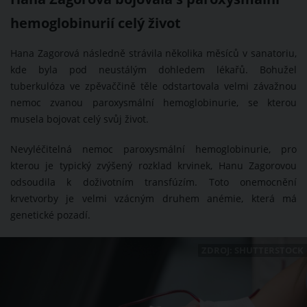
hemoglobinurií celý život
Hana Zagorová následně strávila několika měsíců v sanatoriu,
kde byla pod neustálým dohledem lékařů. Bohužel
tuberkulóza ve zpěvaččině těle odstartovala velmi závažnou
nemoc zvanou paroxysmální hemoglobinurie, se kterou
musela bojovat celý svůj život.
Nevyléčitelná nemoc paroxysmální hemoglobinurie, pro
kterou je typický zvýšený rozklad krvinek, Hanu Zagorovou
odsoudila k doživotním transfúzím. Toto onemocnění
krvetvorby je velmi vzácným druhem anémie, která má
genetické pozadí.
ZDROJ: SHUTTERSTOCK