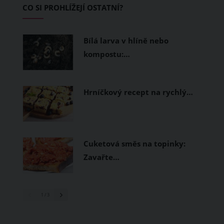
CO SI PROHLÍŽEJÍ OSTATNÍ?
měly být přírodní nebo funkční
prodyšné tkaniny a volnější střihy.
Bílá larva v hlíně nebo
kompostu:…
Hrníčkový recept na rychlý…
Cuketová směs na topinky:
Zavařte…
1
/ 3