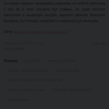
Ta ovšem nakonec nedopadla a zpěvačka se vnitřně smiřovala
s tím, že jí není souzeno být matkou. Se svým druhým
manželem a osudovým mužem, operním pěvcem Štefanem
Margitou, se k tématu mateřství a rodičovství již nevracela.
Zdroj:
Blesk.cz
,
Mojezdravi.cz
,
Cs.wikipedia.org
Publikováno: 8. 9. 2022 12:21
Autor:
AK
Nahlásit obsah
Témata:
CELEBRITY
HANA ZAGOROVÁ
NEMOC HANY ZAGOROVÉ
TUBERKULÓZA
PAROXYSMÁLNÍ HEMOGLOBINURIE
PORUCHA KRVETVORBY
ZÁVAŽNÉ ONEMOCNĚNÍ
RSS-SEZNAM