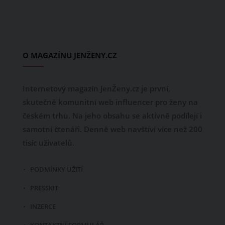
O MAGAZÍNU JENŽENY.CZ
Internetový magazín JenŽeny.cz je první,
skutečně komunitní web influencer pro ženy na
českém trhu. Na jeho obsahu se aktivně podílejí i
samotní čtenáři. Denně web navštíví více než 200
tisíc uživatelů.
PODMÍNKY UŽITÍ
PRESSKIT
INZERCE