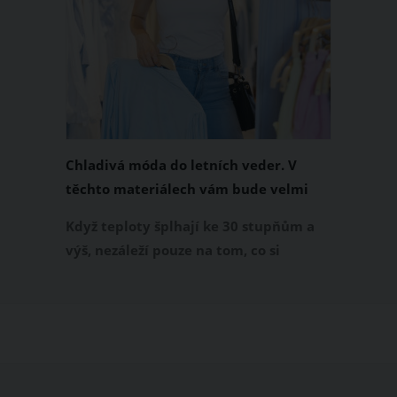
Chladivá móda do letních veder. V
těchto materiálech vám bude velmi
příjemně
Když teploty šplhají ke 30 stupňům a
výš, nezáleží pouze na tom, co si
obléknete, ale také z čeho je oblečení
ušité. Některé materiály totiž zadržují
teplo a pot, jiné naopak nechají
pokožku dýchat a pomohou vám
zvládnout i opravdu horké dny.
Základem letního šatníku by proto