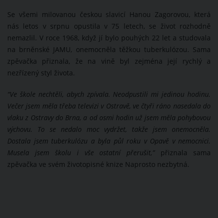
Se všemi milovanou českou slavicí Hanou Zagorovou, která
nás letos v srpnu opustila v 75 letech, se život rozhodně
nemazlil. V roce 1968, když jí bylo pouhých 22 let a studovala
na brněnské JAMU, onemocněla těžkou tuberkulózou. Sama
zpěvačka přiznala, že na vině byl zejména její rychlý a
nezřízený styl života.
“
Ve škole nechtěli, abych zpívala. Neodpustili mi jedinou hodinu.
Večer jsem měla třeba televizi v Ostravě, ve čtyři ráno nasedala do
vlaku z Ostravy do Brna, a od osmi hodin už jsem měla pohybovou
výchovu. To se nedalo moc vydržet, takže jsem onemocněla.
Dostala jsem tuberkulózu a byla půl roku v Opavě v nemocnici.
Musela jsem školu i vše ostatní přerušit,”
přiznala sama
zpěvačka ve svém životopisné knize Naprosto nezbytná.