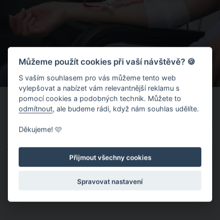
Můžeme použít cookies při vaší návštěvě? 🍪
S vaším souhlasem pro vás můžeme tento web
vylepšovat a nabízet vám relevantnější reklamu s
České slavici lékaři nedoporučili mít děti
pomocí cookies a podobných technik. Můžete to
odmítnout
, ale budeme rádi, když nám souhlas udělíte.
Nemoc Hany Zagorové zpěvačku neomezovala pouze po
Děkujeme! 🩷
zdravotní stránce, ale zejména po stránce rodinné. Kvůli
jejímu závažnému onemocnění jí totiž lékaři nedoporučili mít
děti. Vzhledem k léčbě by se jí totiž mohlo miminko narodit
Přijmout všechny cookies
těžce postižené.
Spravovat nastavení