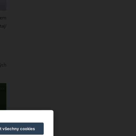
rem
ají
vých
OCK
t všechny cookies