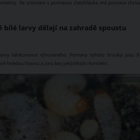
í končetiny. Ve srovnání s ponravou zlatohlávka má ponrava chrou
bílé larvy dělají na zahradě spoustu
arvy lalokonosce rýhovaného. Ponravy tohoto brouka jsou 8
avě hnědou hlavou a jsou bez jakýchkoliv končetin.
ZDROJ: SHUTTERST