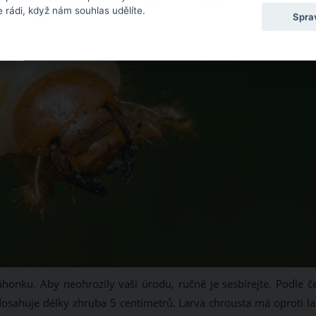
 rádi, když nám souhlas udělíte.
Spra
honku. Aby neohrozily vaši úrodu, ručně je sesbírejte. Podle č
dosahuje délky zhruba 5 centimetrů. Larva chrousta má oproti la