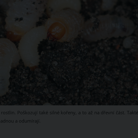
ostlin. Poškozují také silné kořeny, a to až na dřevní část. Takt
 vadnou a odumírají.