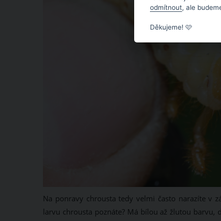
odmítnout
, ale budeme
Děkujeme! 🩷
Na ponravy chrousta tedy velmi často narazíte v zá
larvu chrousta poznáte? Má bílou až žlutou barvu, 