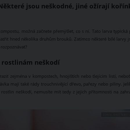
Některé jsou neškodné, jiné ožírají kořín
kompostu, možná začnete přemýšlet, co s ní. Tato larva typická 
atřit hned několika druhům brouků. Zatímco některé bílé larvy j
it rozpoznávat?
y rostlinám neškodí
azit zejména v kompostech, hnojištích nebo tlejícím listí, neboť
ka mají také rády trouchnivějící dřevo, pařezy nebo piliny. Jeli
rostlin neškodí, nemusíte mít tedy z jejich přítomnosti na zahr
ZDROJ: SHUTTERST