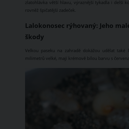
zlatohlávka větší hlavu, výraznější tykadla i delš
rovněž špičatější zadeček.
Lalokonosec rýhovaný: Jeho malé 
škody
Velkou paseku na zahradě dokážou udělat také l
milimetrů velké, mají krémově bílou barvu s červen