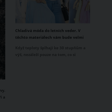
Chladivá móda do letních veder. V
těchto materiálech vám bude velmi
příjemně
Když teploty šplhají ke 30 stupňům a
výš, nezáleží pouze na tom, co si
obléknete, ale také z čeho je oblečení
ušité. Některé materiály totiž zadržují
teplo a pot, jiné naopak nechají
pokožku dýchat a pomohou vám
zvládnout i opravdu horké dny.
vy.
Základem letního šatníku by proto
í a
měly být přírodní nebo funkční
prodyšné tkaniny a volnější střihy.