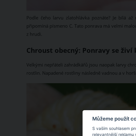
Podle čeho larvu zlatohlávka poznáte? Je bílá až
připomíná písmeno C. Tato ponrava má velmi malou hl
z hrudi.
Chroust obecný: Ponravy se živí 
Velkými nepřáteli zahrádkářů jsou naopak larvy chrou
rostlin. Napadené rostliny následně vadnou a v horš
Můžeme použít coo
S vaším souhlasem pr
relevantnější reklamu