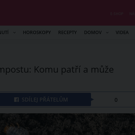
E-SHOP
NÁ
NUTÍ
HOROSKOPY
RECEPTY
DOMOV
VIDEA
kompostu: Komu patří a může
SDÍLEJ PŘÁTELŮM
0
ZDROJ: SHUTTERST