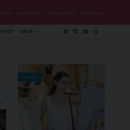
STĚNKA
REDAKTORKY
PŘIDEJ SE K NÁM
PŘIHLÁŠENÍ
KVÍZY
DALŠÍ
ČLÁNEK
OCK