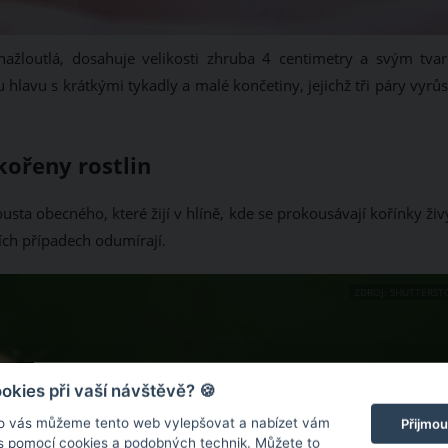
 nažloutlá, dosahuje velikosti zhruba 4 centimetry a svým tva
avu s krátkými tykadly a malé končetiny, jejichž tři páry vyrůst
kořeny rostlin
sta obecného, které žijí v hlíně, kde se prokousávají kořínky ži
ích případech odumírají.
ZDROJ: SHUTTERST
kies při vaší návštěvě? 🍪
o vás můžeme tento web vylepšovat a nabízet vám
Přijmou
 s pomocí cookies a podobných technik. Můžete to