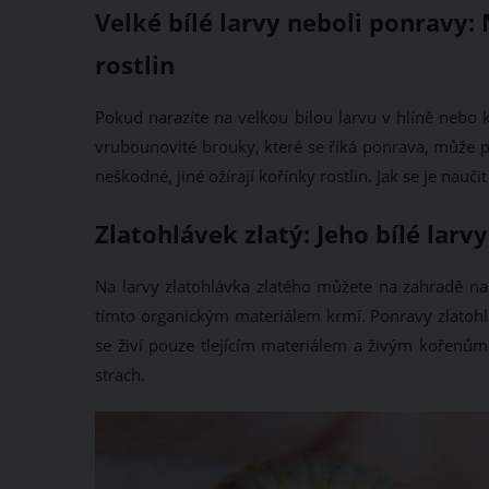
Velké bílé larvy neboli ponravy: 
rostlin
Pokud narazíte na velkou bílou larvu v hlíně nebo 
vrubounovité brouky, které se říká ponrava, může p
neškodné, jiné ožírají kořínky rostlin. Jak se je nauč
Zlatohlávek zlatý: Jeho bílé larv
Na larvy zlatohlávka zlatého můžete na zahradě nar
tímto organickým materiálem krmí. Ponravy zlatohláv
se živí pouze tlejícím materiálem a živým kořenům 
strach.