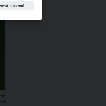
vovat nastavení
eho
rvě