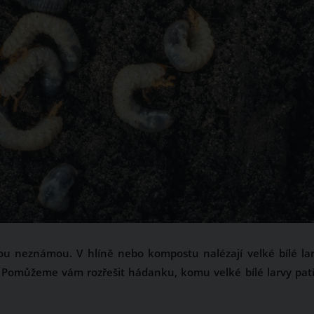
kou neznámou. V hlíně nebo kompostu nalézají velké bílé lar
é? Pomůžeme vám rozřešit hádanku, komu velké bílé larvy patř