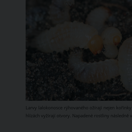
Larvy lalokonosce rýhovaného ožírají nejen kořínky r
hlízách vyžírají otvory. Napadené rostliny následně