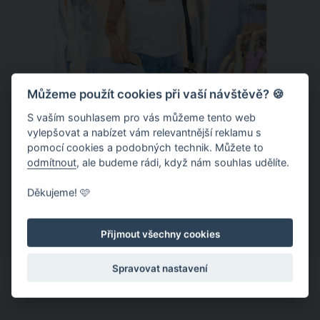
Můžeme použít cookies při vaší návštěvě? 🍪
S vaším souhlasem pro vás můžeme tento web
vylepšovat a nabízet vám relevantnější reklamu s
Chladivá móda do letních veder. V
pomocí cookies a podobných technik. Můžete to
těchto materiálech vám bude velmi
odmítnout
, ale budeme rádi, když nám souhlas udělíte.
příjemně
Když teploty šplhají ke 30 stupňům a
Děkujeme! 🩷
výš, nezáleží pouze na tom, co si
obléknete, ale také z čeho je oblečení
Přijmout všechny cookies
ušité. Některé materiály totiž zadržují
teplo a pot, jiné naopak nechají
Spravovat nastavení
pokožku dýchat a pomohou vám
zvládnout i opravdu horké dny.