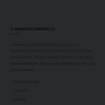
O MAGAZÍNU JENŽENY.CZ
Internetový magazín JenŽeny.cz je první,
skutečně komunitní web influencer pro ženy na
českém trhu. Na jeho obsahu se aktivně podílejí i
samotní čtenáři. Denně web navštíví více než 200
tisíc uživatelů.
PODMÍNKY UŽITÍ
PRESSKIT
INZERCE