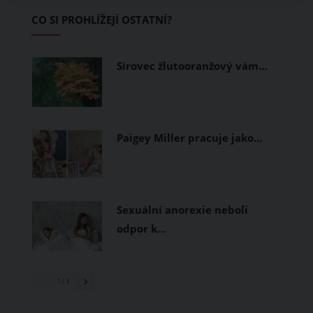
Základem letního šatníku by proto
CO SI PROHLÍŽEJÍ OSTATNÍ?
měly být přírodní nebo funkční
prodyšné tkaniny a volnější střihy.
Sírovec žlutooranžový vám…
Paigey Miller pracuje jako…
Sexuální anorexie neboli
odpor k…
1
/ 3