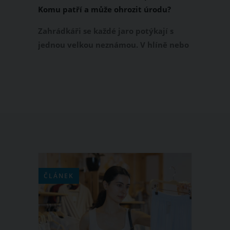
Komu patří a může ohrozit úrodu?
Zahrádkáři se každé jaro potýkají s
jednou velkou neznámou. V hlíně nebo
kompostu nalézají velké bílé larvy.
Našli jste je při rytí nebo hrabání
záhonků také? Pomůžeme vám rozřešit
hádanku, komu velké bílé larvy patří a
zda mohou nějak znehodnotit vaši
úrodu.
ČLÁNEK