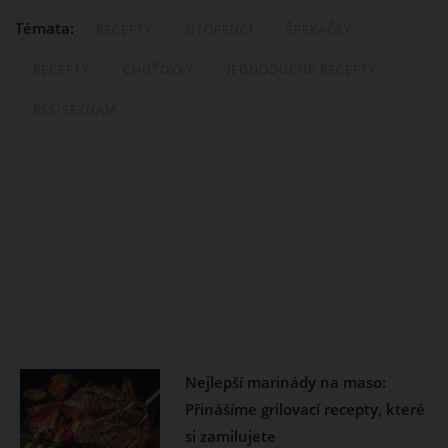
Témata:
RECEPTY
UTOPENCI
ŠPEKÁČKY
RECEPTY
CHUŤOVKY
JEDNODUCHÉ RECEPTY
RSS-SEZNAM
Nejlepší marinády na maso:
Přinášíme grilovací recepty, které
si zamilujete