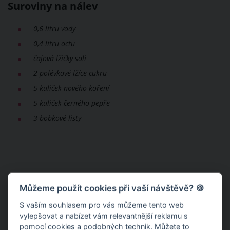
Suroviny na nálev
0,6 litru vody
0,4 litru octu
čajová lžičky soli
2 polévkové lžíce cukru
5 kuliček nového koření
5 kuliček černého pepře
3 bobkové listy
Můžeme použít cookies při vaší návštěvě? 🍪
S vaším souhlasem pro vás můžeme tento web
vylepšovat a nabízet vám relevantnější reklamu s
pomocí cookies a podobných technik. Můžete to