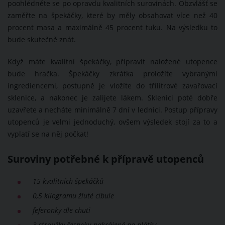
poohlédněte se po opravdu kvalitních surovinách. Obzvlášť se
zaměřte na špekáčky, které by měly obsahovat více než 40
procent masa a maximálně 45 procent tuku. Na výsledku to
bude skutečně znát.
Když máte kvalitní špekáčky, připravit naložené utopence
bude hračka. Špekáčky zkrátka proložíte vybranými
ingrediencemi, postupně je vložíte do třílitrové zavařovací
sklenice, a nakonec je zalijete lákem. Sklenici poté dobře
uzavřete a necháte minimálně 7 dní v lednici. Postup přípravy
utopenců je velmi jednoduchý, ovšem výsledek stojí za to a
vyplatí se na něj počkat!
Suroviny potřebné k přípravě utopenců
15 kvalitních špekáčků
0,5 kilogramu žluté cibule
feferonky dle chuti