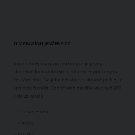
O MAGAZÍNU JENŽENY.CZ
Internetový magazín JenŽeny.cz je první,
skutečně komunitní web influencer pro ženy na
českém trhu. Na jeho obsahu se aktivně podílejí i
samotní čtenáři. Denně web navštíví více než 200
tisíc uživatelů.
PODMÍNKY UŽITÍ
PRESSKIT
INZERCE