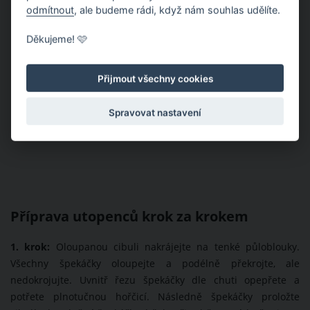
odmítnout
, ale budeme rádi, když nám souhlas udělíte.
Děkujeme! 🩷
Přijmout všechny cookies
Spravovat nastavení
Příprava utopenců krok za krokem
1. krok:
Oloupanou cibuli nakrájejte na tenké půloblouky.
Všechny špekáčky oloupejte a podélně překrojte, ale
nedokrojujte. Uvnitř řezu špekáčky dle chuti opepřete a
potřete plnotučnou hořčicí. Následně špekáčky proložte