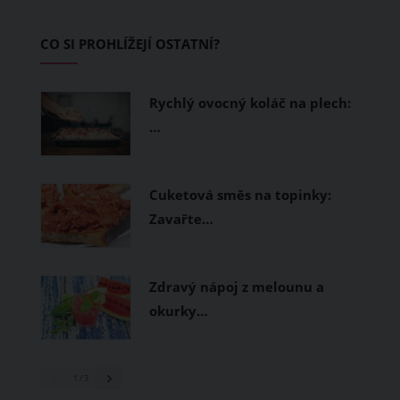
který svými flowtraily zaujme i
začínající jezdce.
CO SI PROHLÍŽEJÍ OSTATNÍ?
Rychlý ovocný koláč na plech:
…
Cuketová směs na topinky:
Zavařte…
Zdravý nápoj z melounu a
okurky…
1
/ 3