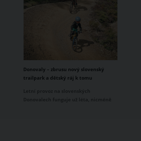
Donovaly – zbrusu nový slovenský
trailpark a dětský ráj k tomu
Letní provoz na slovenských
Donovalech funguje už léta, nicméně
dosud cílil především na pěší a rodiny s
dětmi. Letos nově se Donovaly zapisují
také na dovolenkové seznamy bikerů,
protože tu vznikl zbrusu nový trailpark,