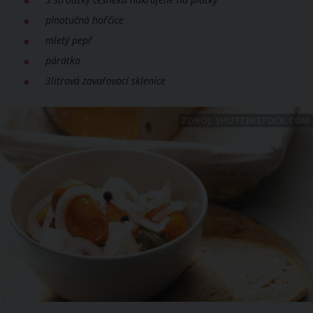
3 stroužky česneku nakrájené na plátky
plnotučná hořčice
mletý pepř
párátka
3litrová zavařovací sklenice
ZDROJ: SHUTTERSTOCK.COM