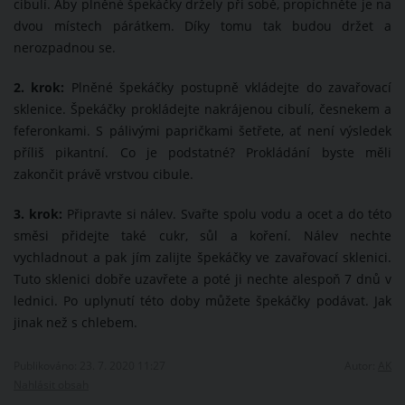
cibulí. Aby plněné špekáčky držely při sobě, propíchněte je na
dvou místech párátkem. Díky tomu tak budou držet a
nerozpadnou se.
2. krok:
Plněné špekáčky postupně vkládejte do zavařovací
sklenice. Špekáčky prokládejte nakrájenou cibulí, česnekem a
feferonkami. S pálivými papričkami šetřete, ať není výsledek
příliš pikantní. Co je podstatné? Prokládání byste měli
zakončit právě vrstvou cibule.
3. krok:
Připravte si nálev. Svařte spolu vodu a ocet a do této
směsi přidejte také cukr, sůl a koření. Nálev nechte
vychladnout a pak jím zalijte špekáčky ve zavařovací sklenici.
Tuto sklenici dobře uzavřete a poté ji nechte alespoň 7 dnů v
lednici. Po uplynutí této doby můžete špekáčky podávat. Jak
jinak než s chlebem.
Publikováno: 23. 7. 2020 11:27
Autor:
AK
Nahlásit obsah