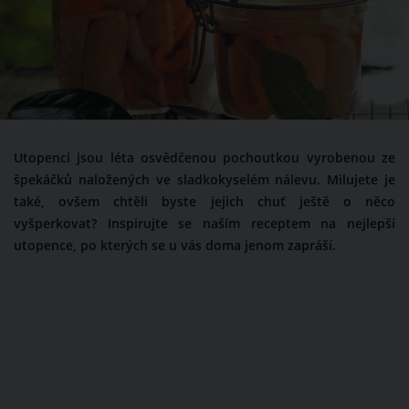
Utopenci jsou léta osvědčenou pochoutkou vyrobenou ze
špekáčků naložených ve sladkokyselém nálevu. Milujete je
také, ovšem chtěli byste jejich chuť ještě o něco
vyšperkovat? Inspirujte se naším receptem na nejlepší
utopence, po kterých se u vás doma jenom zapráší.