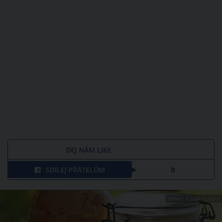
DEJ NÁM LIKE
SDÍLEJ PŘÁTELŮM
0
ZDROJ: PIXABAY.COM