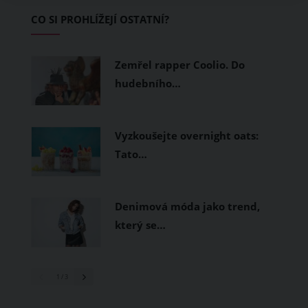
Základem letního šatníku by proto
CO SI PROHLÍŽEJÍ OSTATNÍ?
měly být přírodní nebo funkční
prodyšné tkaniny a volnější střihy.
Zemřel rapper Coolio. Do
hudebního…
Vyzkoušejte overnight oats:
Tato…
Denimová móda jako trend,
který se…
1
/ 3