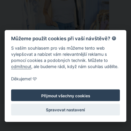
Můžeme použít cookies při vaší návštěvě? 🍪
S vaším souhlasem pro vás můžeme tento web
vylepšovat a nabízet vám relevantnější reklamu s
Chladivá móda do letních veder. V
pomocí cookies a podobných technik. Můžete to
těchto materiálech vám bude velmi
odmítnout
, ale budeme rádi, když nám souhlas udělíte.
příjemně
Když teploty šplhají ke 30 stupňům a
Děkujeme! 🩷
výš, nezáleží pouze na tom, co si
obléknete, ale také z čeho je oblečení
Přijmout všechny cookies
ušité. Některé materiály totiž zadržují
teplo a pot, jiné naopak nechají
Spravovat nastavení
pokožku dýchat a pomohou vám
zvládnout i opravdu horké dny.