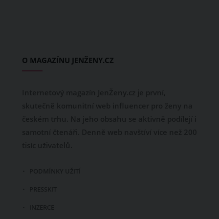
O MAGAZÍNU JENŽENY.CZ
Internetový magazín JenŽeny.cz je první,
skutečně komunitní web influencer pro ženy na
českém trhu. Na jeho obsahu se aktivně podílejí i
samotní čtenáři. Denně web navštíví více než 200
tisíc uživatelů.
PODMÍNKY UŽITÍ
PRESSKIT
INZERCE