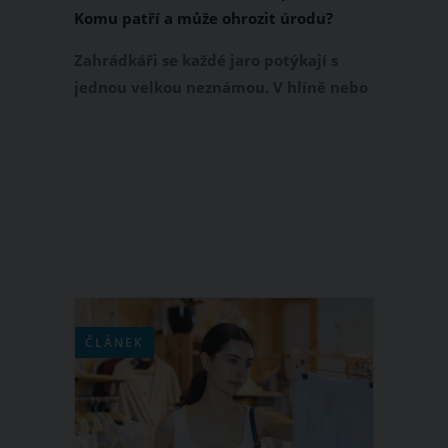
Komu patří a může ohrozit úrodu?
Zahrádkáři se každé jaro potýkají s
jednou velkou neznámou. V hlíně nebo
kompostu nalézají velké bílé larvy.
Našli jste je při rytí nebo hrabání
záhonků také? Pomůžeme vám rozřešit
hádanku, komu velké bílé larvy patří a
zda mohou nějak znehodnotit vaši
úrodu.
ČLÁNEK