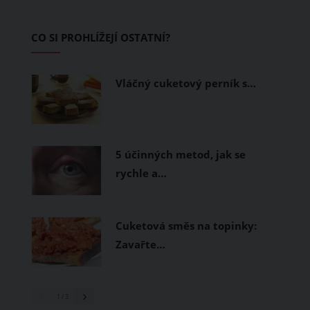
zvládnout i opravdu horké dny.
Základem letního šatníku by proto
CO SI PROHLÍŽEJÍ OSTATNÍ?
měly být přírodní nebo funkční
prodyšné tkaniny a volnější střihy.
Vláčný cuketový perník s…
5 účinných metod, jak se
rychle a…
Cuketová směs na topinky:
Zavařte…
1
/ 3