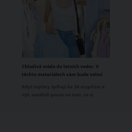
Chladivá móda do letních veder. V
těchto materiálech vám bude velmi
příjemně
Když teploty šplhají ke 30 stupňům a
výš, nezáleží pouze na tom, co si
obléknete, ale také z čeho je oblečení
ušité. Některé materiály totiž zadržují
teplo a pot, jiné naopak nechají
pokožku dýchat a pomohou vám