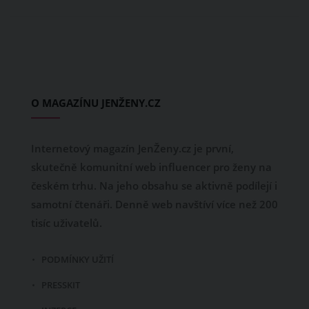
O MAGAZÍNU JENŽENY.CZ
Internetový magazín JenŽeny.cz je první,
skutečně komunitní web influencer pro ženy na
českém trhu. Na jeho obsahu se aktivně podílejí i
samotní čtenáři. Denně web navštíví více než 200
tisíc uživatelů.
PODMÍNKY UŽITÍ
PRESSKIT