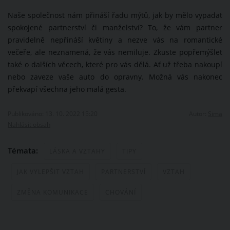
Naše společnost nám přináší řadu mýtů, jak by mělo vypadat
spokojené partnerství či manželství? To, že vám partner
pravidelně nepřináší květiny a nezve vás na romantické
večeře, ale neznamená, že vás nemiluje. Zkuste popřemýšlet
také o dalších věcech, které pro vás dělá. Ať už třeba nakoupí
nebo zaveze vaše auto do opravny. Možná vás nakonec
překvapí všechna jeho malá gesta.
Publikováno: 13. 10. 2022 15:20
Autor:
Sima
Nahlásit obsah
Témata:
LÁSKA A VZTAHY
TIPY
JAK VYLEPŠIT VZTAH
PARTNERSTVÍ
VZTAH
ZMĚNA KOMUNIKACE
CHOVÁNÍ