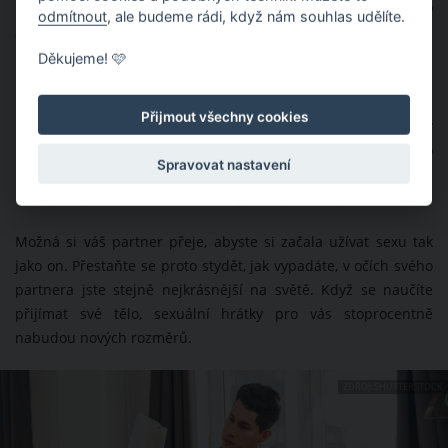
pravidelně. Pokud to není váš případ, mohla by být tato
odmítnout
, ale budeme rádi, když nám souhlas udělíte.
změna pro váš vztah příjemným zpestřením.
Děkujeme! 🩷
Přijměte svou sexualitu
Přijmout všechny cookies
Každý den jsou ženy bombardovány zprávami o tom, jak by
měly či neměly vyjadřovat svou sexualitu. V důsledku toho
Spravovat nastavení
některé z nich přestávají přijímat své tělo takové, jaké je, což
má výrazný vliv na důvěrné vztahy mezi partnery.
Možná si váš partner přeje, abyste si začala užívat sexu tak
jako on. Přestaňte se proto stydět, jak vypadáte, v očích svého
partnera jste stejně nejkrásnější na světě. Když se naučíte
přijímat své tělo, sexuální hrátky pro vás stoprocentně
nabudou nových rozměrů.
ZDROJ: SHUTTERSTOCK