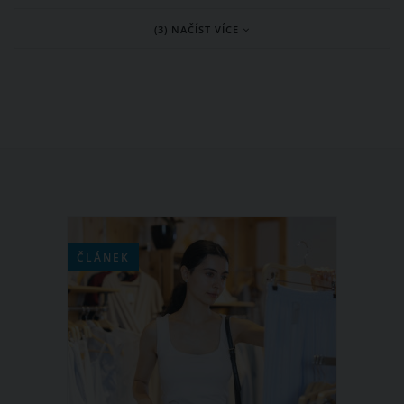
Samozřejmě, že se nabízí možnost
(3) NAČÍST VÍCE
skočit po hlavě do bazénu, jenže co
dělat, když jsme třeba v práci?
ČLÁNEK