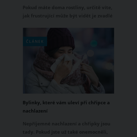
Pokud máte doma rostliny, určitě víte,
jak frustrující může být vidět je zvadlé
nebo dokonce přelité. Nicméně, není
třeba zoufat, existuje několik způsobů,
jak pomoci vašim rostlinám se zotavit.
ČLÁNEK
Bylinky, které vám uleví při chřipce a
nachlazení
Nepříjemné nachlazení a chřipky jsou
tady. Pokud jste už také onemocněli,