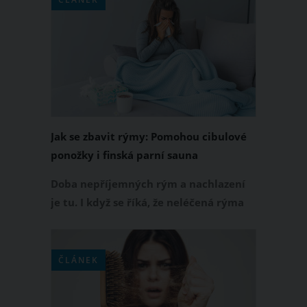
celého roku. Pokud nedůvěřujete
antibiotikům, můžete zánět močových
cest vyléčit i přírodní cestou. Jaké
bylinky a další přírodní přípravky jsou
v tomto případě nejúčinnější?
Jak se zbavit rýmy: Pomohou cibulové
ponožky i finská parní sauna
Doba nepříjemných rým a nachlazení
je tu. I když se říká, že neléčená rýma
trvá sedm dnů a léčená jeden týden,
nemusí to být pravda. Díky několika
trikům se můžete zbavit rýmy o dost
ČLÁNEK
rychleji. Co tedy zabírá?