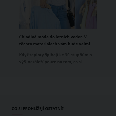
Chladivá móda do letních veder. V
těchto materiálech vám bude velmi
příjemně
Když teploty šplhají ke 30 stupňům a
výš, nezáleží pouze na tom, co si
obléknete, ale také z čeho je oblečení
ušité. Některé materiály totiž zadržují
teplo a pot, jiné naopak nechají
pokožku dýchat a pomohou vám
zvládnout i opravdu horké dny.
Základem letního šatníku by proto
CO SI PROHLÍŽEJÍ OSTATNÍ?
měly být přírodní nebo funkční