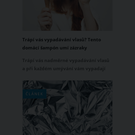
Trápí vás vypadávání vlasů? Tento
domácí šampón umí zázraky
Trápí vás nadměrné vypadávání vlasů
a při každém umývání vám vypadají
další a další? Už není třeba vyhazovat
peníze za šampóny a různé masky na
vlasy, které stejně nepomohou. Kouzlo
ČLÁNEK
se skrývá úplně někde jinde!