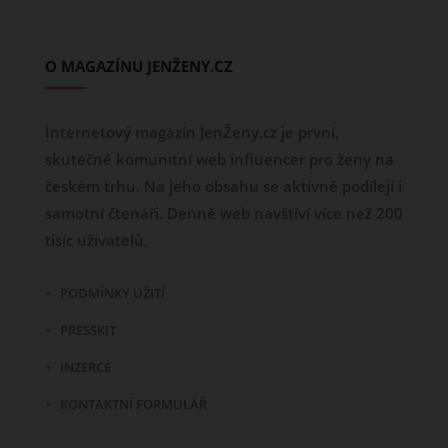
O MAGAZÍNU JENŽENY.CZ
Internetový magazín JenŽeny.cz je první,
skutečně komunitní web influencer pro ženy na
českém trhu. Na jeho obsahu se aktivně podílejí i
samotní čtenáři. Denně web navštíví více než 200
tisíc uživatelů.
PODMÍNKY UŽITÍ
PRESSKIT
INZERCE
KONTAKTNÍ FORMULÁŘ