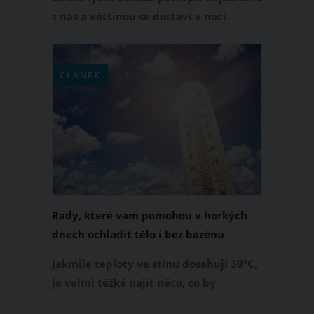
z nás a většinou se dostaví v noci.
Bolest je tak silná, že nás dokáže ze
spánku probudit a my se marně
snažíme si od ní alespoň trochu ulevit,
ČLÁNEK
jenže nic nepomáhá.
Rady, které vám pomohou v horkých
dnech ochladit tělo i bez bazénu
Jakmile teploty ve stínu dosahují 30°C,
je velmi těžké najít něco, co by
dokázalo naše tělo ochladit.