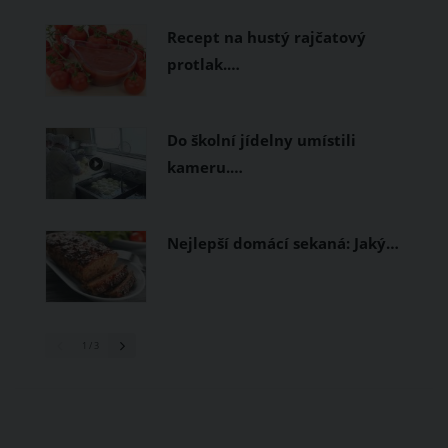
prodyšné tkaniny a volnější střihy.
Recept na hustý rajčatový
protlak.…
Do školní jídelny umístili
kameru.…
Nejlepší domácí sekaná: Jaký…
1
/ 3