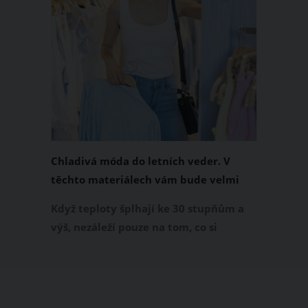
Chladivá móda do letních veder. V
těchto materiálech vám bude velmi
příjemně
Když teploty šplhají ke 30 stupňům a
výš, nezáleží pouze na tom, co si
obléknete, ale také z čeho je oblečení
ušité. Některé materiály totiž zadržují
teplo a pot, jiné naopak nechají
pokožku dýchat a pomohou vám