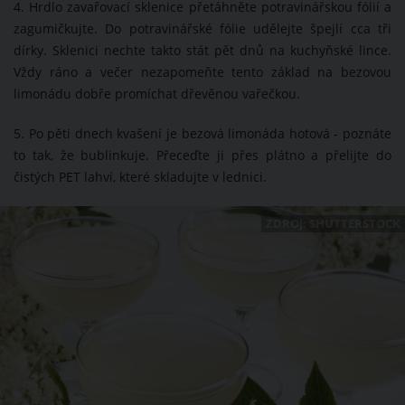
4. Hrdlo zavařovací sklenice přetáhněte potravinářskou fólií a
zagumičkujte. Do potravinářské fólie udělejte špejlí cca tři
dírky. Sklenici nechte takto stát pět dnů na kuchyňské lince.
Vždy ráno a večer nezapomeňte tento základ na bezovou
limonádu dobře promíchat dřevěnou vařečkou.
5. Po pěti dnech kvašení je bezová limonáda hotová - poznáte
to tak, že bublinkuje. Přeceďte ji přes plátno a přelijte do
čistých PET lahví, které skladujte v lednici.
ZDROJ: SHUTTERSTOCK