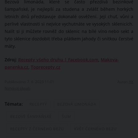
Bezová limonáda, které se často přezdívá bezinkové
šampaňské, je nejlepší za studena a zvlášť během horkých
letních dnů představuje dokonalé osvěžení. Její chuť, vůni a
perlivé vlastnosti si nejvíce vychutnáte ve vysokých sklenicích.
Nalít si ji můžete rovněž do sklenic na bílé víno nebo sekt a
tyto sklenice dozdobit třeba plátkem jahody či snítkou čerstvé
máty.
Zdroj:
Recepty všeho druhu | Facebook.com
,
Makova-
panenka.cz
,
Toprecepty.cz
Publikováno: 7. 6. 2023 11:01
Autor:
AK
Nahlásit obsah
Témata:
RECEPTY
BEZOVÁ LIMONÁDA
BEZOVÉ ŠAMPAŇSKÉ
ŠUM
RECEPTY Z ČERNÉHO BEZU
KVĚT ČERNÉHO BEZU