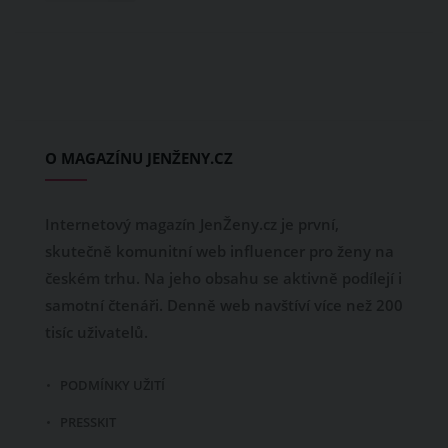
O MAGAZÍNU JENŽENY.CZ
Internetový magazín JenŽeny.cz je první,
skutečně komunitní web influencer pro ženy na
českém trhu. Na jeho obsahu se aktivně podílejí i
samotní čtenáři. Denně web navštíví více než 200
tisíc uživatelů.
PODMÍNKY UŽITÍ
PRESSKIT