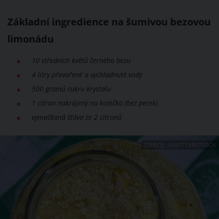
Základní ingredience na šumivou bezovou
limonádu
10 středních květů černého bezu
4 litry převařené a vychladnuté vody
500 gramů cukru krystalu
1 citron nakrájený na kolečka (bez pecek)
vymačkaná šťáva ze 2 citronů
ZDROJ: SHUTTERSTOCK