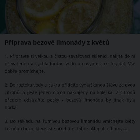
Příprava bezové limonády z květů
1. Připravte si velkou a čistou zavařovací sklenici, nalijte do ní
převařenou a vychladnutou vodu a nasypte cukr krystal. Vše
dobře promíchejte.
2. Do roztoku vody a cukru přidejte vymačkanou šťávu ze dvou
citronů, a ještě jeden citron nakrájený na kolečka. Z citronů
předem odstraňte pecky - bezová limonáda by jinak byla
hořká.
3. Do základu na šumivou bezovou limonádu vmíchejte květy
černého bezu, které jste před tím dobře oklepali od hmyzu.