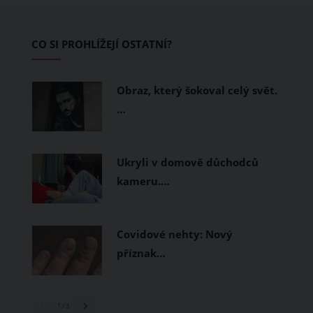
zvládnout i opravdu horké dny.
Základem letního šatníku by proto
CO SI PROHLÍŽEJÍ OSTATNÍ?
měly být přírodní nebo funkční
prodyšné tkaniny a volnější střihy.
Obraz, který šokoval celý svět.
…
Ukryli v domově důchodců
kameru.…
Covidové nehty: Nový
příznak…
1
/ 3