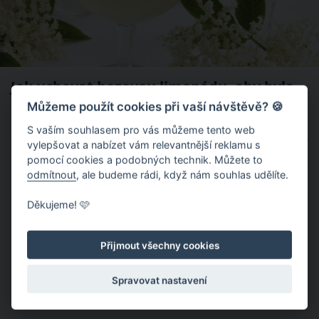
Jak uchovat bezovou limonádu, aby byla
Můžeme použít cookies při vaší návštěvě? 🍪
dokonalá
S vaším souhlasem pro vás můžeme tento web
Šumivou bezovou limonádu uchovávejte v uzavřených PET
vylepšovat a nabízet vám relevantnější reklamu s
pomocí cookies a podobných technik. Můžete to
lahvích v lednici, kde je chladno a temno. Jelikož v této perlivé
odmítnout
, ale budeme rádi, když nám souhlas udělíte.
limonádě z bezových květů neustále probíhá kvašení, a má
tím pádem podobné vlastnosti jako burčák, mějte u PET lahve
Děkujeme! 🩷
povolené víčko, aby nedošlo k jejímu přetlakování.
Přijmout všechny cookies
Spravovat nastavení