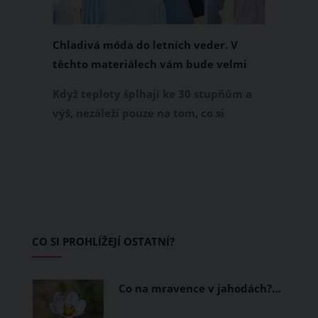
Chladivá móda do letních veder. V
těchto materiálech vám bude velmi
příjemně
Když teploty šplhají ke 30 stupňům a
výš, nezáleží pouze na tom, co si
obléknete, ale také z čeho je oblečení
ušité. Některé materiály totiž zadržují
teplo a pot, jiné naopak nechají
pokožku dýchat a pomohou vám
zvládnout i opravdu horké dny.
Základem letního šatníku by proto
CO SI PROHLÍŽEJÍ OSTATNÍ?
měly být přírodní nebo funkční
prodyšné tkaniny a volnější střihy.
Co na mravence v jahodách?…