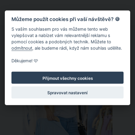
studena, ze kterých si můžete v
průběhu celého roku umíchat
osvěžující domácí limonády. Právě teď
Můžeme použít cookies při vaší návštěvě? 🍪
nastal ideální čas ke sběru květu
S vaším souhlasem pro vás můžeme tento web
černého bezu nebo čerstvých lístků
vylepšovat a nabízet vám relevantnější reklamu s
pomocí cookies a podobných technik. Můžete to
máty. Tak proč si z nich během chvíle
odmítnout
, ale budeme rádi, když nám souhlas udělíte.
nevykouzlit vynikající domácí sirup?
Děkujeme! 🩷
ČLÁNEK
Přijmout všechny cookies
Spravovat nastavení