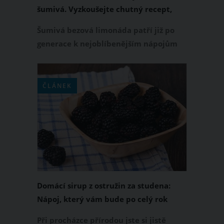
šumivá. Vyzkoušejte chutný recept,
který osvěží
Šumivá bezová limonáda patří již po
generace k nejoblíbenějším nápojům
začátku letní sezony. Domácí limonádu
z květů černého bezu dělaly už naše
prababičky. Ostatně, tomuto nápoji
ČLÁNEK
říkaly šum. Jak se dělá bezová
limonáda šumivá? Přinášíme
osvědčený recept.
Domácí sirup z ostružin za studena:
Nápoj, který vám bude po celý rok
připomínat léto
Při procházce přírodou jste si jistě