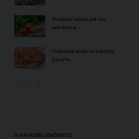
Praskání rajčat: Jak mu
zabránit a…
Cuketová směs na topinky:
Zavařte…
1
/ 3
O MAGAZÍNU JENŽENY.CZ