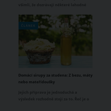
všimli, že dozrávají některé lahodné
lesní plody. Kromě malin to jsou
černomodré ostružiny, které jsou
nadopované množstvím vitamínů a
ČLÁNEK
minerálů. Pokud vám nechutnají
kupované sirupy z obchodu, můžete si z
ostružin vyrobit vynikající domácí
sirup. Bude nejen zdravý, ale nebude
obsahovat ani jakoukoliv chemii.
Domácí sirupy za studena: Z bezu, máty
nebo mateřídoušky
Jejich příprava je jednoduchá a
výsledek rozhodně stojí za to. Řeč je o
domácích sirupech připravovaných za