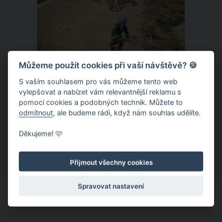
Můžeme použít cookies při vaší návštěvě? 🍪
S vaším souhlasem pro vás můžeme tento web
vylepšovat a nabízet vám relevantnější reklamu s
Donovaly – zbrusu nový slovenský
pomocí cookies a podobných technik. Můžete to
trailpark a dětský ráj k tomu
odmítnout
, ale budeme rádi, když nám souhlas udělíte.
Letní provoz na slovenských
Děkujeme! 🩷
Donovalech funguje už léta, nicméně
dosud cílil především na pěší a rodiny s
Přijmout všechny cookies
dětmi. Letos nově se Donovaly zapisují
také na dovolenkové seznamy bikerů,
Spravovat nastavení
protože tu vznikl zbrusu nový trailpark,
který svými flowtraily zaujme i