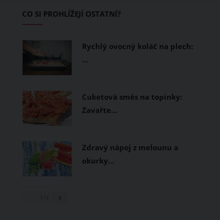
začínající jezdce.
CO SI PROHLÍŽEJÍ OSTATNÍ?
Rychlý ovocný koláč na plech:
…
Cuketová směs na topinky:
Zavařte…
Zdravý nápoj z melounu a
okurky…
1
/ 3