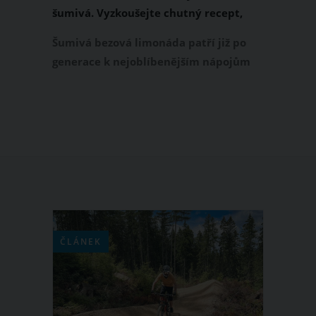
šumivá. Vyzkoušejte chutný recept,
který osvěží
Šumivá bezová limonáda patří již po
generace k nejoblíbenějším nápojům
začátku letní sezony. Domácí limonádu
z květů černého bezu dělaly už naše
prababičky. Ostatně, tomuto nápoji
říkaly šum. Jak se dělá bezová
limonáda šumivá? Přinášíme
osvědčený recept.
ČLÁNEK