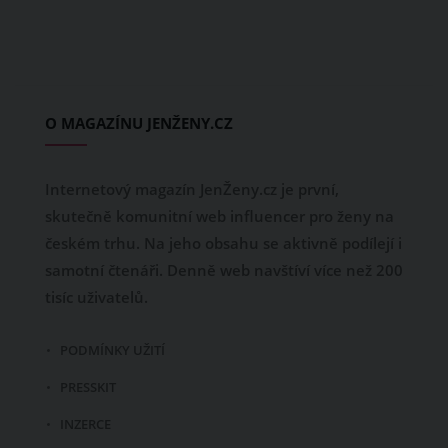
O MAGAZÍNU JENŽENY.CZ
Internetový magazín JenŽeny.cz je první,
skutečně komunitní web influencer pro ženy na
českém trhu. Na jeho obsahu se aktivně podílejí i
samotní čtenáři. Denně web navštíví více než 200
tisíc uživatelů.
PODMÍNKY UŽITÍ
PRESSKIT
INZERCE