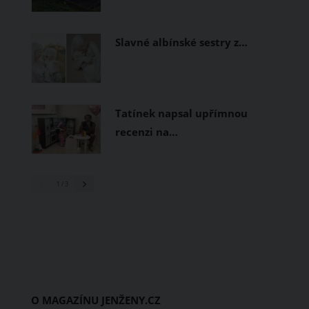
Slavné albínské sestry z…
Tatínek napsal upřímnou
recenzi na…
1
/ 3
O MAGAZÍNU JENŽENY.CZ