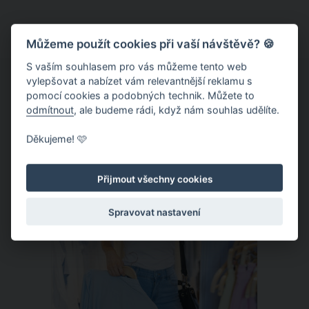
z květů černého bezu dělaly už naše
prababičky. Ostatně, tomuto nápoji
říkaly šum. Jak se dělá bezová
Můžeme použít cookies při vaší návštěvě? 🍪
limonáda šumivá? Přinášíme
S vaším souhlasem pro vás můžeme tento web
osvědčený recept.
vylepšovat a nabízet vám relevantnější reklamu s
pomocí cookies a podobných technik. Můžete to
odmítnout
, ale budeme rádi, když nám souhlas udělíte.
Děkujeme! 🩷
ČLÁNEK
Přijmout všechny cookies
Spravovat nastavení