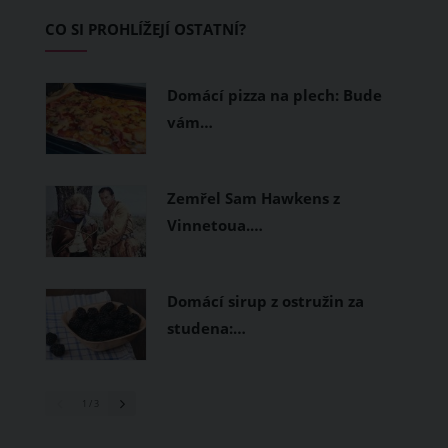
Základem letního šatníku by proto
CO SI PROHLÍŽEJÍ OSTATNÍ?
měly být přírodní nebo funkční
prodyšné tkaniny a volnější střihy.
Domácí pizza na plech: Bude
vám…
Zemřel Sam Hawkens z
Vinnetoua.…
Domácí sirup z ostružin za
studena:…
1
/ 3