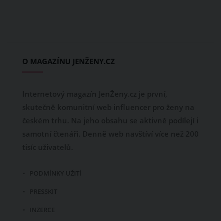
O MAGAZÍNU JENŽENY.CZ
Internetový magazín JenŽeny.cz je první,
skutečně komunitní web influencer pro ženy na
českém trhu. Na jeho obsahu se aktivně podílejí i
samotní čtenáři. Denně web navštíví více než 200
tisíc uživatelů.
PODMÍNKY UŽITÍ
PRESSKIT
INZERCE