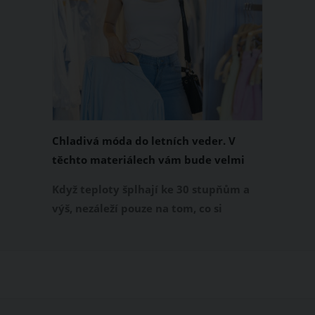
Chladivá móda do letních veder. V
těchto materiálech vám bude velmi
příjemně
Když teploty šplhají ke 30 stupňům a
výš, nezáleží pouze na tom, co si
obléknete, ale také z čeho je oblečení
ušité. Některé materiály totiž zadržují
teplo a pot, jiné naopak nechají
pokožku dýchat a pomohou vám
zvládnout i opravdu horké dny.