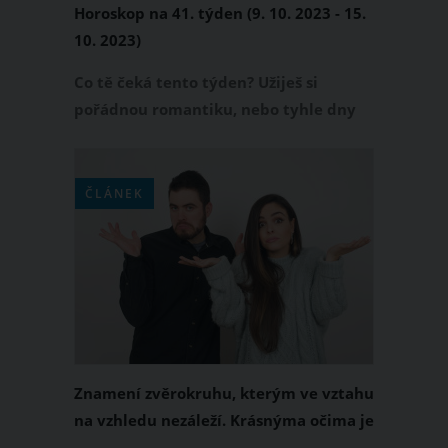
Horoskop na 41. týden (9. 10. 2023 - 15.
10. 2023)
Co tě čeká tento týden? Užiješ si
pořádnou romantiku, nebo tyhle dny
prožiješ spíš pracovně? Přečti si svůj
horoskop!
ČLÁNEK
Znamení zvěrokruhu, kterým ve vztahu
na vzhledu nezáleží. Krásnýma očima je
nedostanete