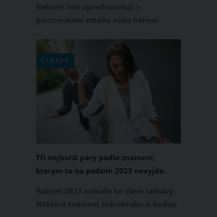
Někteří lidé upřednostňují v
partnerském vztahu nebo během
randění fyzický vzhled. Existují však
znamení zvěrokruhu, která rozhodně
neřeší, jak jejich protějšek vypadá.
ČLÁNEK
Kterým hvězdným znamením tedy na
vzhledu primárně nezáleží a u svého
partnera namísto krásné tvářičky
požadují úplně něco jiného?
Tři nejhorší páry podle znamení,
kterým to na podzim 2023 nevyjde.
Patříte mezi ně?
Podzim 2023 nebude ke všem laskavý.
Některá znamení zvěrokruhu si budou