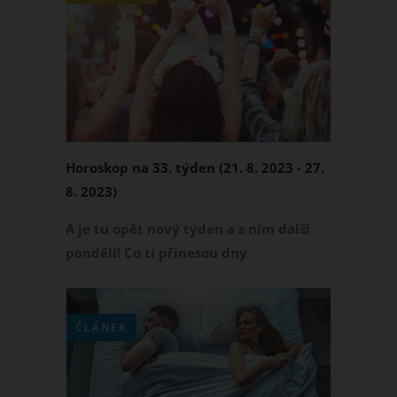
magnet. Přinášíme tři
nejpřitažlivějších znamení zvěrokruhu,
kterým druzí nedokážou odolat.
Horoskop na 33. týden (21. 8. 2023 - 27.
8. 2023)
A je tu opět nový týden a s ním další
pondělí! Co ti přinesou dny
následujícího týdne? Budeš si užívat
radostných chvilek, nebo se naopak
budeš potýkat s nepříjemnou situací?
ČLÁNEK
Přečti si svůj horoskop na tento týden!