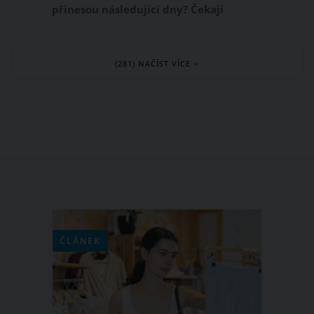
přinesou následující dny? Čekají
starosti a strasti? Nebo se můžeš těšit
na krásné zážitky? Přečti si svůj
(281) NAČÍST VÍCE
horoskop!
ČLÁNEK