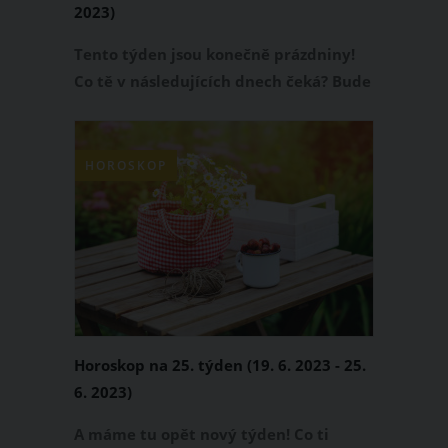
2023)
Tento týden jsou konečně prázdniny!
Co tě v následujících dnech čeká? Bude
to jiné, než roky předtím? Nebo to
bude u tebe spíš stará dobrá klasika?
Přečti si svůj horoskop!
HOROSKOP
Horoskop na 25. týden (19. 6. 2023 - 25.
6. 2023)
A máme tu opět nový týden! Co ti