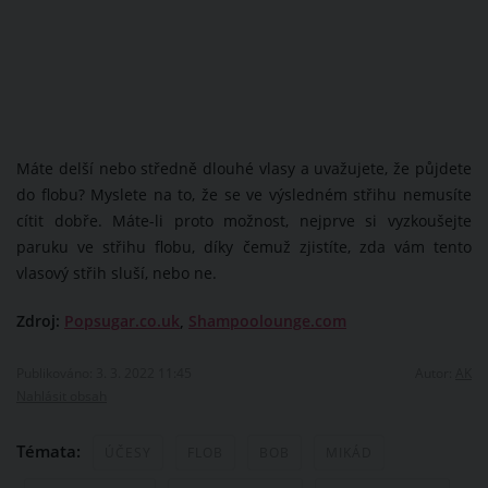
Máte delší nebo středně dlouhé vlasy a uvažujete, že půjdete
do flobu? Myslete na to, že se ve výsledném střihu nemusíte
cítit dobře. Máte-li proto možnost, nejprve si vyzkoušejte
paruku ve střihu flobu, díky čemuž zjistíte, zda vám tento
vlasový střih sluší, nebo ne.
Zdroj:
Popsugar.co.uk
,
Shampoolounge.com
Publikováno: 3. 3. 2022 11:45
Autor:
AK
Nahlásit obsah
Témata:
ÚČESY
FLOB
BOB
MIKÁD