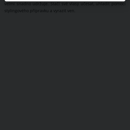
velmi snadno udržuje. Stačí své vlasy učesat, uhladit pomocí
stylingového přípravku a vyrazit ven.