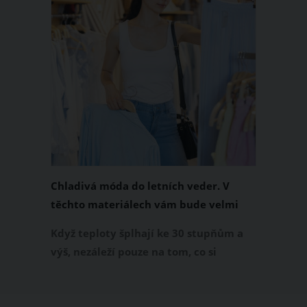
Chladivá móda do letních veder. V
těchto materiálech vám bude velmi
příjemně
Když teploty šplhají ke 30 stupňům a
výš, nezáleží pouze na tom, co si
obléknete, ale také z čeho je oblečení
ušité. Některé materiály totiž zadržují