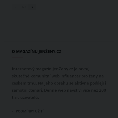
1
/ 3
O MAGAZÍNU JENŽENY.CZ
Internetový magazín JenŽeny.cz je první,
skutečně komunitní web influencer pro ženy na
českém trhu. Na jeho obsahu se aktivně podílejí i
samotní čtenáři. Denně web navštíví více než 200
tisíc uživatelů.
PODMÍNKY UŽITÍ