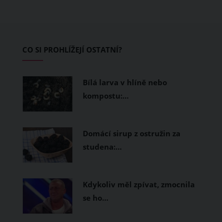
teplo a pot, jiné naopak nechají
pokožku dýchat a pomohou vám
zvládnout i opravdu horké dny.
Základem letního šatníku by proto
CO SI PROHLÍŽEJÍ OSTATNÍ?
měly být přírodní nebo funkční
prodyšné tkaniny a volnější střihy.
Bílá larva v hlíně nebo
kompostu:…
Domácí sirup z ostružin za
studena:…
Kdykoliv měl zpívat, zmocnila
se ho…