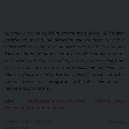
“Uplynuly 3 roky od největšího strachu mého života. Tolik otázek,
pochybností, strachu, ale především spousta lásky. Největší a
nejkrásnější láska, která se mi nevešla do hrudi. Prosila jsem
Boha, aby na mě předal všechno utrpení a všechnu bolest, kterou
jsi ve svém životě cítila. Ale věděla jsem, že jsi daleko silnější než
já. A je to tak - tato síla, kterou mi přenášíš, mě nutí hledat pro
tebe to nejlepší, má lásko. Všechno nejlepší,”
napsala od srdce
Lunina máma na Instagramu pod fotku své dcery s
narozeninovým dortem.
Zdroj:
Instagram.com/luna.love.hope
,
Dailymail.co.uk
,
Thesun.co.uk
,
Medlineplus.gov
Publikováno: 10. 3. 2022 15:30
Autor:
AK
Nahlásit obsah