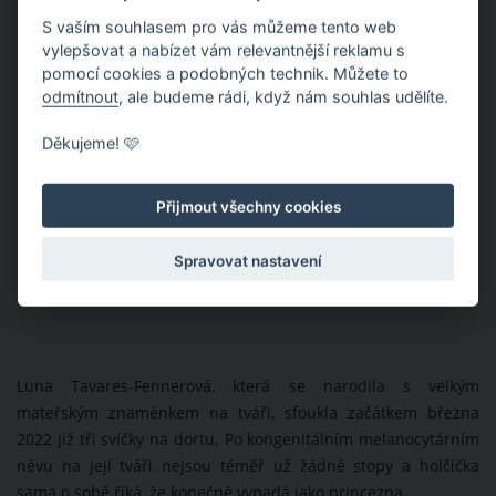
S vaším souhlasem pro vás můžeme tento web
vylepšovat a nabízet vám relevantnější reklamu s
pomocí cookies a podobných technik. Můžete to
odmítnout
, ale budeme rádi, když nám souhlas udělíte.
Děkujeme! 🩷
Přijmout všechny cookies
Spravovat nastavení
Luna Tavares-Fennerová, která se narodila s velkým
mateřským znaménkem na tváři, sfoukla začátkem března
2022 již tři svíčky na dortu. Po kongenitálním melanocytárním
névu na její tváři nejsou téměř už žádné stopy a holčička
sama o sobě říká, že konečně vypadá jako princezna.