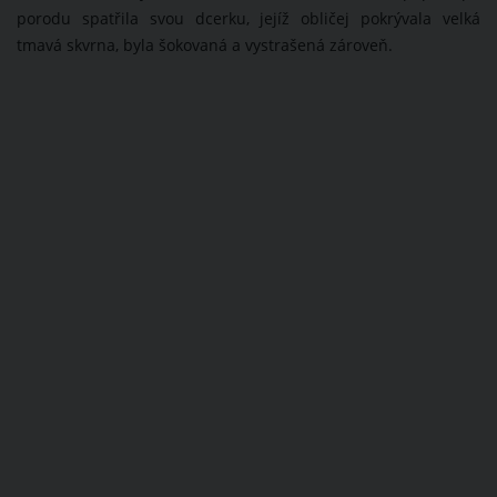
porodu spatřila svou dcerku, jejíž obličej pokrývala velká
tmavá skvrna, byla šokovaná a vystrašená zároveň.