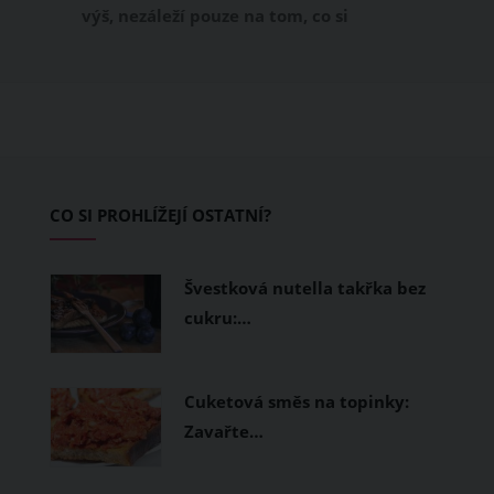
výš, nezáleží pouze na tom, co si
obléknete, ale také z čeho je oblečení
ušité. Některé materiály totiž zadržují
teplo a pot, jiné naopak nechají
pokožku dýchat a pomohou vám
zvládnout i opravdu horké dny.
Základem letního šatníku by proto
CO SI PROHLÍŽEJÍ OSTATNÍ?
měly být přírodní nebo funkční
prodyšné tkaniny a volnější střihy.
Švestková nutella takřka bez
cukru:…
Cuketová směs na topinky:
Zavařte…