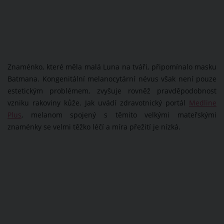
Znaménko, které měla malá Luna na tváři, připomínalo masku
Batmana. Kongenitální melanocytární névus však není pouze
estetickým problémem, zvyšuje rovněž pravděpodobnost
vzniku rakoviny kůže. Jak uvádí zdravotnický portál
Medline
Plus
, melanom spojený s těmito velkými mateřskými
znaménky se velmi těžko léčí a míra přežití je nízká.