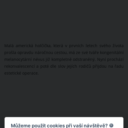
Malá americká holčička, která v prvních letech svého života
prošla opravdu náročnou cestou, má ze své tváře kongenitální
melanocytární névus již kompletně odstraněný. Nyní prochází
rekonvalescencí a poté dle slov jejích rodičů přijdou na řadu
estetické operace.
Můžeme použít cookies při vaší návštěvě? 🍪