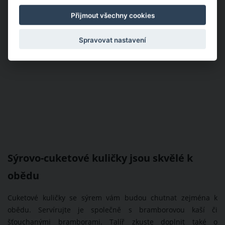
Přijmout všechny cookies
Spravovat nastavení
Sýrovo-cuketové kuličky jsou skvělé k
obědu
Cuketové kuličky se sýrem vám budou chutnat zejména k
obědu. Servírujte je společně s bramborovou kaší či
šťouchanými bramborami. Talíř zkuste doplnit také o