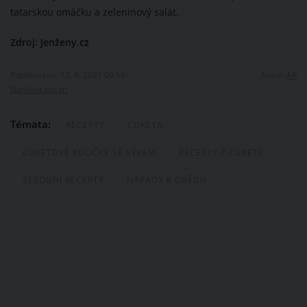
tatarskou omáčku a zeleninový salát.
Zdroj: Jenženy.cz
Publikováno: 12. 8. 2021 09:56
Autor:
AK
Nahlásit obsah
Témata:
RECEPTY
CUKETA
CUKETOVÉ KULIČKY SE SÝREM
RECEPTY Z CUKETY
SEZONNÍ RECEPTY
NÁPADY K OBĚDU