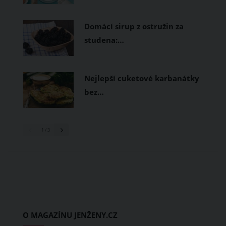
Domácí sirup z ostružin za
studena:…
Nejlepší cuketové karbanátky
bez…
1
/ 3
O MAGAZÍNU JENŽENY.CZ