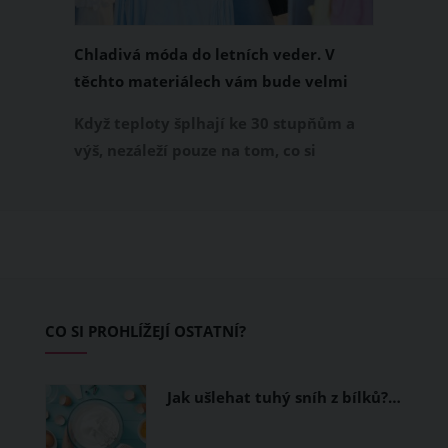
Chladivá móda do letních veder. V
těchto materiálech vám bude velmi
příjemně
Když teploty šplhají ke 30 stupňům a
výš, nezáleží pouze na tom, co si
obléknete, ale také z čeho je oblečení
ušité. Některé materiály totiž zadržují
teplo a pot, jiné naopak nechají
pokožku dýchat a pomohou vám
zvládnout i opravdu horké dny.
Základem letního šatníku by proto
CO SI PROHLÍŽEJÍ OSTATNÍ?
měly být přírodní nebo funkční
prodyšné tkaniny a volnější střihy.
Jak ušlehat tuhý sníh z bílků?…