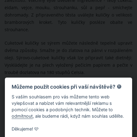
záležitostí. Všechny výše uvedené ingredience - tedy cuketu,
eidam, vejce, mouku, strouhanku, sůl a pepř - smíchejte
dohromady. Z připraveného těsta uválejte kuličky o velikosti
bramborových kroket. Tyto kuličky posléze obalte ve
strouhance.
Cuketové kuličky se sýrem můžete následně tepelně upravit
dvěma způsoby. Smažte je do zlatova na pánvi v rozpáleném
oleji. Sýrovo-cuketové kuličky však lze připravit také dietněji:
Vyskládejte je na plech vyložený pečicím papírem a pečte v
troubě dozlatova na 180 stupňů Celsia.
Můžeme použít cookies při vaší návštěvě? 🍪
S vaším souhlasem pro vás můžeme tento web
vylepšovat a nabízet vám relevantnější reklamu s
pomocí cookies a podobných technik. Můžete to
odmítnout
, ale budeme rádi, když nám souhlas udělíte.
Děkujeme! 🩷