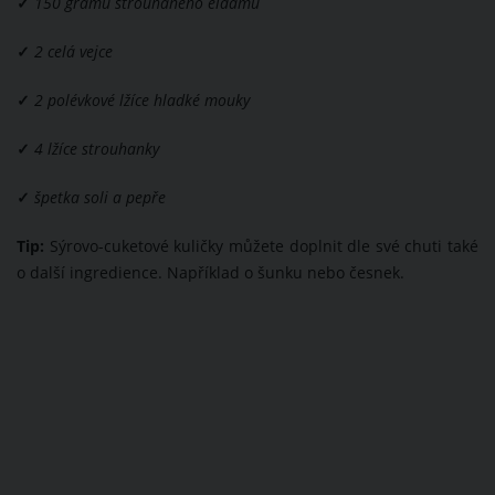
✓
150 gramů strouhaného eidamu
✓
2 celá vejce
✓
2 polévkové lžíce hladké mouky
✓
4 lžíce strouhanky
✓
špetka soli a pepře
Tip:
Sýrovo-cuketové kuličky můžete doplnit dle své chuti také
o další ingredience. Například o šunku nebo česnek.