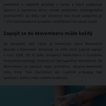
povědomí o rakovině prostaty a varlat a která podporuje
výzkum a samotnou léčbu tohoto závažného onkologického
onemocnění. Za dobu své existence toto hnutí podpořilo již
1 250 mezinárodních projektů zaměřených na zdraví mužů.
Zapojit se do Movemberu může každý
Do kampaně, jejíž název je kombinací slova Moustache
(knírek) a November (listopad), se čeští muži poprvé zapojili
v roce 2008. Od té doby stoupenci Movemberu v tuzemsku
hromadně narůstají, můžete jich tak napočítat desetitisíce. Do
Movemberu se zapojují nejen jednotlivci, skupiny kamarádů
nebo firmy. Tuto charitativní akci tradičně propagují také
sportovci, politici nebo známé osobnosti.
ZDROJ: SHUTTERSTOCK.COM