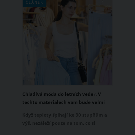
ČLÁNEK
Chladivá móda do letních veder. V
těchto materiálech vám bude velmi
příjemně
Když teploty šplhají ke 30 stupňům a
výš, nezáleží pouze na tom, co si
obléknete, ale také z čeho je oblečení