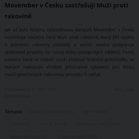
Movember v Česku zastřešují Muži proti
rakovině
Jak už bylo řečeno, celosvětovou kampaň Movember v Česku
zastřešuje nadační fond Muži proti rakovině, který šíří osvětu
o prevenci rakoviny prostaty a varlat, anebo podporuje
výzkumné projekty na rozvoj léčby urologických nádorů. Tento
nadační fond se rovněž snaží získávat finanční prostředky, ze
kterých nakupuje vhodné přístrojové vybavení pro léčbu
mužů postižených rakovinou prostaty či varlat.
Publikováno: 4. 11. 2025 10:45
Autor:
Sima
Nahlásit obsah
Témata:
ZDRAVÝ ŽIVOTNÍ STYL
MOVEMBER
LISTOPAD
MĚSÍC KNÍRŮ
RAKOVINA PROSTATY
RAKOVINA VARLAT
CHARITATIVNÍ AKCE