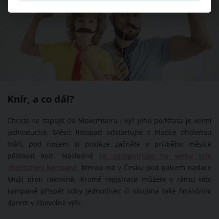
Knír, a co dál?
Chcete se zapojit do Movemberu i vy? Jeho podstata je velmi
jednoduchá. Měsíc listopad odstartujte s hladce oholenou
tváří, pod nosem si posléze začněte v průběhu měsíce
pěstovat knír. Následně
se zaregistrujte na webu této
charitativní kampaně
, kterou má v Česku pod palcem nadace
Muži proti rakovině. Kromě registrace můžete v rámci této
kampaně přispět coby jednotlivec či skupina také finančním
darem v libovolné výši.