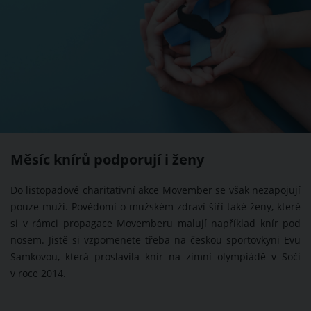
Měsíc knírů podporují i ženy
Do listopadové charitativní akce Movember se však nezapojují
pouze muži. Povědomí o mužském zdraví šíří také ženy, které
si v rámci propagace Movemberu malují například knír pod
nosem. Jistě si vzpomenete třeba na českou sportovkyni Evu
Samkovou, která proslavila knír na zimní olympiádě v Soči
v roce 2014.