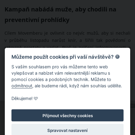
Kampaň nabádá muže, aby chodili na
preventivní prohlídky
Cílem Movemberu je ovlivnit co nejvíc mužů, aby si nechali
v průběhu listopadu narůst knír, a šířili tak povědomí o
rakovině prostaty a varlat. Proč je zvýšení informovanosti o
tomto závažném onkologickém onemocnění tak důležité?
Můžeme použít cookies při vaší návštěvě? 🍪
Movember se zkrátka mužům snaží připomenout, aby mysleli
S vaším souhlasem pro vás můžeme tento web
na své zdraví a chodili na pravidelné preventivní prohlídky.
vylepšovat a nabízet vám relevantnější reklamu s
Díky nepodceněné prevenci totiž může být rakovina varlat a
pomocí cookies a podobných technik. Můžete to
prostaty odhalena včas, což je základní předpoklad následné
odmítnout
, ale budeme rádi, když nám souhlas udělíte.
účinné léčby.
Děkujeme! 🩷
ZDROJ: SHUTTERSTOCK.COM
Přijmout všechny cookies
Spravovat nastavení