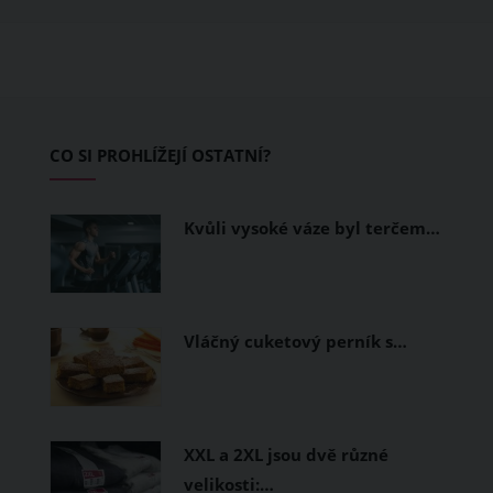
ušité. Některé materiály totiž zadržují
teplo a pot, jiné naopak nechají
pokožku dýchat a pomohou vám
zvládnout i opravdu horké dny.
Základem letního šatníku by proto
CO SI PROHLÍŽEJÍ OSTATNÍ?
měly být přírodní nebo funkční
prodyšné tkaniny a volnější střihy.
Kvůli vysoké váze byl terčem…
Vláčný cuketový perník s…
XXL a 2XL jsou dvě různé
velikosti:…