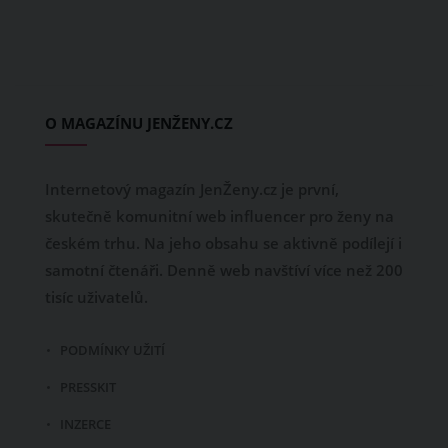
O MAGAZÍNU JENŽENY.CZ
Internetový magazín JenŽeny.cz je první,
skutečně komunitní web influencer pro ženy na
českém trhu. Na jeho obsahu se aktivně podílejí i
samotní čtenáři. Denně web navštíví více než 200
tisíc uživatelů.
PODMÍNKY UŽITÍ
PRESSKIT
INZERCE