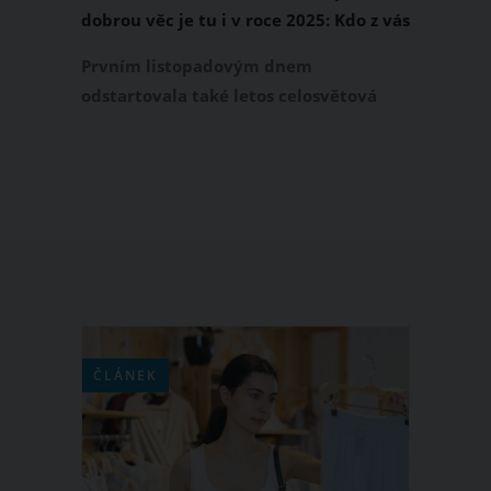
dobrou věc je tu i v roce 2025: Kdo z vás
se připojí?
Prvním listopadovým dnem
odstartovala také letos celosvětová
charitativní akce Movember, do které
se každoročně zapojují i tisícovky mužů
z celého Česka. V rámci této kampaně,
prostřednictvím které podporují
prevenci, výzkum i léčbu rakoviny
prostaty a varlat, si po celý listopad
pěstují knírek pod nosem. Připojíte se
také?
ČLÁNEK