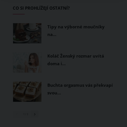
Základem letního šatníku by proto
CO SI PROHLÍŽEJÍ OSTATNÍ?
měly být přírodní nebo funkční
prodyšné tkaniny a volnější střihy.
Tipy na výborné moučníky
na…
Koláč Ženský rozmar uvítá
doma i…
Buchta orgasmus vás překvapí
svou…
1
/ 3