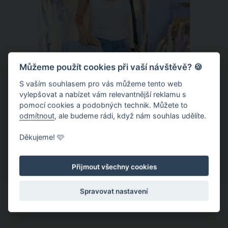
Můžeme použít cookies při vaší návštěvě? 🍪
S vaším souhlasem pro vás můžeme tento web
vylepšovat a nabízet vám relevantnější reklamu s
Chladivá móda do letních veder. V
pomocí cookies a podobných technik. Můžete to
těchto materiálech vám bude velmi
odmítnout
, ale budeme rádi, když nám souhlas udělíte.
příjemně
Když teploty šplhají ke 30 stupňům a
Děkujeme! 🩷
výš, nezáleží pouze na tom, co si
obléknete, ale také z čeho je oblečení
Přijmout všechny cookies
ušité. Některé materiály totiž zadržují
teplo a pot, jiné naopak nechají
Spravovat nastavení
pokožku dýchat a pomohou vám
zvládnout i opravdu horké dny.