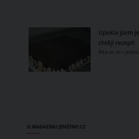
Upekla jsem j
chtějí recept!
Říká se, že v jedn
O MAGAZÍNU JENŽENY.CZ