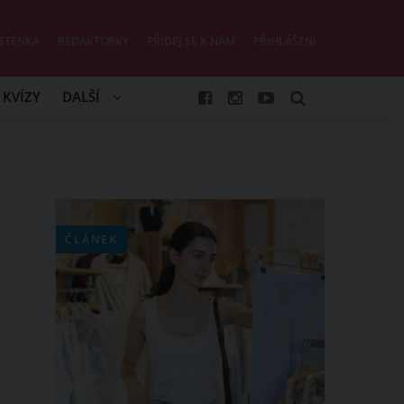
STĚNKA
REDAKTORKY
PŘIDEJ SE K NÁM
PŘIHLÁŠENÍ
KVÍZY
DALŠÍ
ČLÁNEK