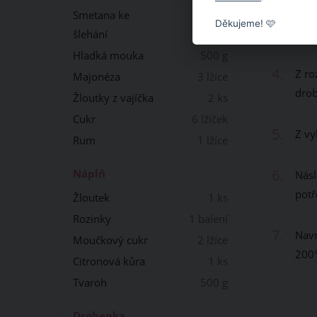
3.
Mezi
Smetana ke
Děkujeme! 🩷
doh
šlehání
200 ml
Hladká mouka
500 g
4.
Z ro
Majonéza
3 lžíce
dro
Žloutky z vajíčka
2 ks
Cukr
6 lžiček
5.
Z vy
Rum
1 lžíce
6.
Náplň
Násl
potř
Žloutek
1 ks
Rozinky
1 balení
7.
Navr
Moučkový cukr
2 lžíce
200°
Citronová kůra
1 ks
Tvaroh
500 g
Drobenka