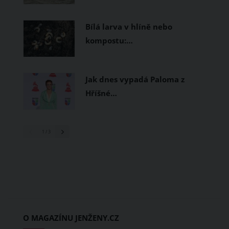
Bílá larva v hlíně nebo
kompostu:…
Jak dnes vypadá Paloma z
Hříšné…
1
/ 3
O MAGAZÍNU JENŽENY.CZ