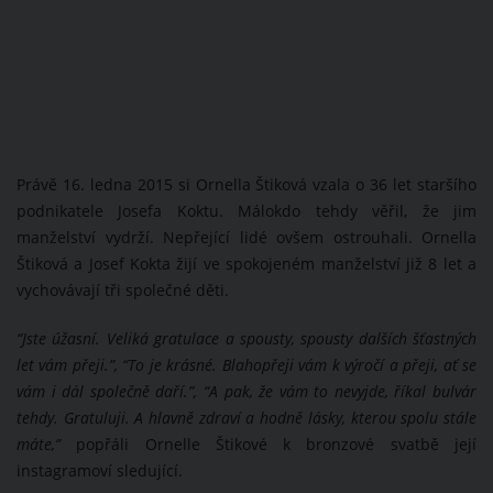
Právě 16. ledna 2015 si Ornella Štiková vzala o 36 let staršího
podnikatele Josefa Koktu. Málokdo tehdy věřil, že jim
manželství vydrží. Nepřející lidé ovšem ostrouhali. Ornella
Štiková a Josef Kokta žijí ve spokojeném manželství již 8 let a
vychovávají tři společné děti.
“Jste úžasní. Veliká gratulace a spousty, spousty dalších šťastných
let vám přeji.”, “To je krásné. Blahopřeji vám k výročí a přeji, ať se
vám i dál společně daří.”, “A pak, že vám to nevyjde, říkal bulvár
tehdy. Gratuluji. A hlavně zdraví a hodně lásky, kterou spolu stále
máte,”
popřáli Ornelle Štikové k bronzové svatbě její
instagramoví sledující.