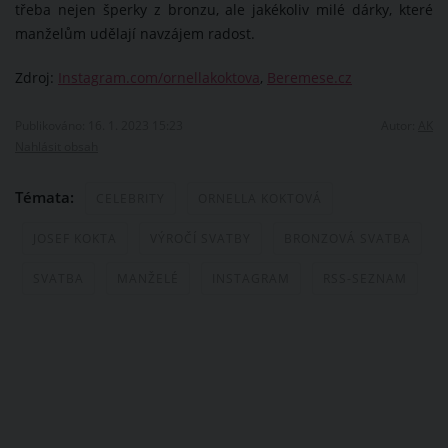
třeba nejen šperky z bronzu, ale jakékoliv milé dárky, které
manželům udělají navzájem radost.
Zdroj:
Instagram.com/ornellakoktova
,
Beremese.cz
Publikováno: 16. 1. 2023 15:23
Autor:
AK
Nahlásit obsah
Témata:
CELEBRITY
ORNELLA KOKTOVÁ
JOSEF KOKTA
VÝROČÍ SVATBY
BRONZOVÁ SVATBA
SVATBA
MANŽELÉ
INSTAGRAM
RSS-SEZNAM