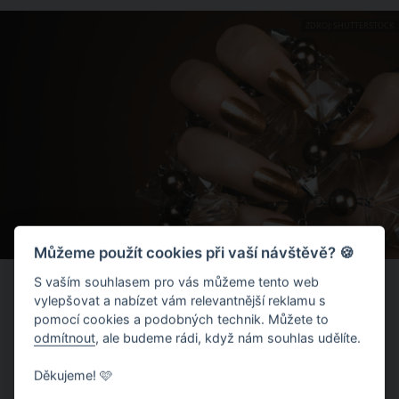
ZDROJ: SHUTTERSTOCK
Můžeme použít cookies při vaší návštěvě? 🍪
S vaším souhlasem pro vás můžeme tento web
vylepšovat a nabízet vám relevantnější reklamu s
pomocí cookies a podobných technik. Můžete to
odmítnout
, ale budeme rádi, když nám souhlas udělíte.
Děkujeme! 🩷