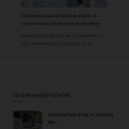
Chladivá móda do letních veder. V
těchto materiálech vám bude velmi
příjemně
Když teploty šplhají ke 30 stupňům a
výš, nezáleží pouze na tom, co si
obléknete, ale také z čeho je oblečení
ušité. Některé materiály totiž zadržují
teplo a pot, jiné naopak nechají
pokožku dýchat a pomohou vám
zvládnout i opravdu horké dny.
Základem letního šatníku by proto
CO SI PROHLÍŽEJÍ OSTATNÍ?
měly být přírodní nebo funkční
prodyšné tkaniny a volnější střihy.
Levandulový sirup za studena:
Má…