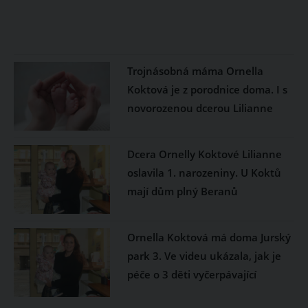
Trojnásobná máma Ornella
Koktová je z porodnice doma. I s
novorozenou dcerou Lilianne
Dcera Ornelly Koktové Lilianne
oslavila 1. narozeniny. U Koktů
mají dům plný Beranů
Ornella Koktová má doma Jurský
park 3. Ve videu ukázala, jak je
péče o 3 děti vyčerpávající