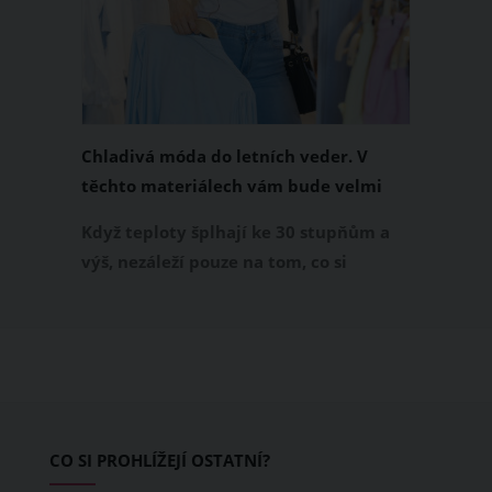
Chladivá móda do letních veder. V
těchto materiálech vám bude velmi
příjemně
Když teploty šplhají ke 30 stupňům a
výš, nezáleží pouze na tom, co si
obléknete, ale také z čeho je oblečení
ušité. Některé materiály totiž zadržují
teplo a pot, jiné naopak nechají
pokožku dýchat a pomohou vám
zvládnout i opravdu horké dny.
Základem letního šatníku by proto
CO SI PROHLÍŽEJÍ OSTATNÍ?
měly být přírodní nebo funkční