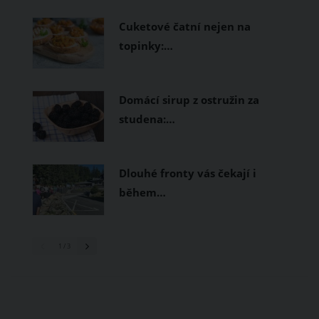
prodyšné tkaniny a volnější střihy.
Cuketové čatní nejen na
topinky:…
Domácí sirup z ostružin za
studena:…
Dlouhé fronty vás čekají i
během…
1
/ 3