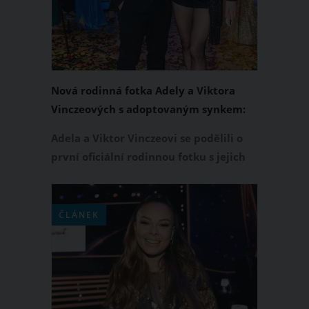
Sabinu zjevně velmi oblíbila, což
potvrzují jejich rozzářené tváře.
Nová rodinná fotka Adely a Viktora
Vinczeových s adoptovaným synkem:
Jsme oficiálně rodina!
Adela a Viktor Vinczeovi se podělili o
první oficiální rodinnou fotku s jejich
adoptovaným synkem Maxmiliánem.
Po dlouhém čekání a procesu adopce je
jejich rodina konečně kompletní a
ČLÁNEK
šťastná.