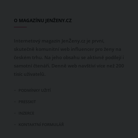
O MAGAZÍNU JENŽENY.CZ
Internetový magazín JenŽeny.cz je první,
skutečně komunitní web influencer pro ženy na
českém trhu. Na jeho obsahu se aktivně podílejí i
samotní čtenáři. Denně web navštíví více než 200
tisíc uživatelů.
PODMÍNKY UŽITÍ
PRESSKIT
INZERCE
KONTAKTNÍ FORMULÁŘ