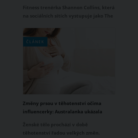
Netrapte se vážením, vzkazuje
Fitness trenérka Shannon Collins, která
na sociálních sítích vystupuje jako The
Gym Nurse, je skvělou motivací pro
všechny ženy, které chtějí vypadat a
cítit se skvěle. Tato 43letá žena a
ČLÁNEK
máma sdílí na Instagramu nejrůznější
rady a tipy, jak být fit v každém věku.
Zaměřila se také na nejčastější chybu,
kterou dělají ženy při hubnutí. O co se
jedná?
Změny prsou v těhotenství očima
influencerky: Australanka ukázala
realitu bez příkras
Ženské tělo prochází v době
těhotenství řadou velkých změn.