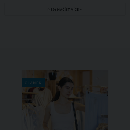
který se měl uskutečnit 12. září 2024.
(439) NAČÍST VÍCE
Co stojí za krachem jejího životního
snu? Monika na Instagramu mimo jiné
uvedla, že se z jejího vysněného
koncertu vytratila radost.
ČLÁNEK