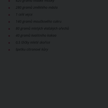
420 gramů hladké mouky
280 gramů změklého másla
1 celé vejce
140 gramů moučkového cukru
80 gramů mletých vlašských ořechů
40 gramů kvalitního kakaa
0,5 lžičky mleté skořice
špetku citronové kůry