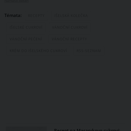
Nahlásit obsah
Témata:
RECEPTY
IŠELSKÁ KOLEČKA
IŠELSKÉ CUKROVÍ
VÁNOČNÍ CUKROVÍ
VÁNOČNÍ PEČENÍ
VÁNOČNÍ RECEPTY
KRÉM DO IŠELSKÉHO CUKROVÍ
RSS-SEZNAM
Recept na Masarykovo cukroví: