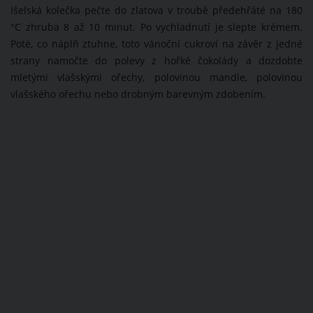
Išelská kolečka pečte do zlatova v troubě předehřáté na 180
°C zhruba 8 až 10 minut. Po vychladnutí je slepte krémem.
Poté, co náplň ztuhne, toto vánoční cukroví na závěr z jedné
strany namočte do polevy z hořké čokolády a dozdobte
mletými vlašskými ořechy, polovinou mandle, polovinou
vlašského ořechu nebo drobným barevným zdobením.