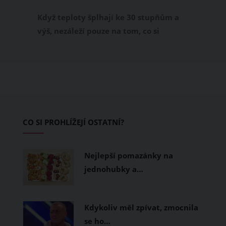
příjemně
Když teploty šplhají ke 30 stupňům a
výš, nezáleží pouze na tom, co si
obléknete, ale také z čeho je oblečení
ušité. Některé materiály totiž zadržují
teplo a pot, jiné naopak nechají
pokožku dýchat a pomohou vám
zvládnout i opravdu horké dny.
Základem letního šatníku by proto
CO SI PROHLÍŽEJÍ OSTATNÍ?
měly být přírodní nebo funkční
prodyšné tkaniny a volnější střihy.
Nejlepší pomazánky na
jednohubky a…
Kdykoliv měl zpívat, zmocnila
se ho…