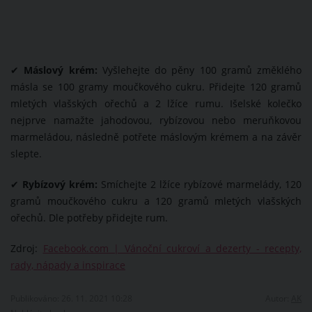
✔
Máslový krém:
Vyšlehejte do pěny 100 gramů změklého
másla se 100 gramy moučkového cukru. Přidejte 120 gramů
mletých vlašských ořechů a 2 lžíce rumu. Išelské kolečko
nejprve namažte jahodovou, rybízovou nebo meruňkovou
marmeládou, následně potřete máslovým krémem a na závěr
slepte.
✔
Rybízový krém:
Smíchejte 2 lžíce rybízové marmelády, 120
gramů moučkového cukru a 120 gramů mletých vlašských
ořechů. Dle potřeby přidejte rum.
Zdroj:
Facebook.com | Vánoční cukroví a dezerty - recepty,
rady, nápady a inspirace
Publikováno: 26. 11. 2021 10:28
Autor:
AK