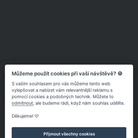
Jaký krém do išelských koleček? Máte
Můžeme použít cookies při vaší návštěvě? 🍪
hned několik možností
S vaším souhlasem pro vás můžeme tento web
vylepšovat a nabízet vám relevantnější reklamu s
pomocí cookies a podobných technik. Můžete to
Zajímá vás, čím išelská kolečka plnit? Vyzkoušet můžete hned
odmítnout
, ale budeme rádi, když nám souhlas udělíte.
několik krémů nejrůznějších chutí. Které náplně jsou pro toto
vánoční cukroví nejlepší?
Děkujeme! 🩷
✔
Meruňkový krém:
Smíchejte 100 gramů mletých ořechů se
100 gramy změklého másla, 100 gramy moučkového cukru, 2
Přijmout všechny cookies