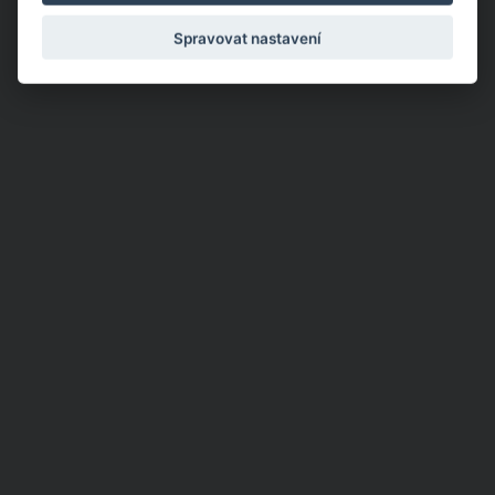
lžícemi meruňkové marmelády a 1 až 2 lžícemi rumu. Dle
potřeby přidejte také drcené piškoty.
Spravovat nastavení