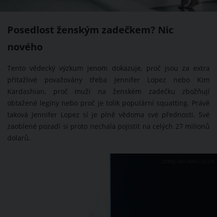
Posedlost ženským zadečkem? Nic
nového
Tento vědecký výzkum jenom dokazuje, proč jsou za extra
přitažlivé považovány třeba Jennifer Lopez nebo Kim
Kardashian, proč muži na ženském zadečku zbožňují
obtažené legíny nebo proč je tolik populární squatting. Právě
taková Jennifer Lopez si je plně vědoma své přednosti. Své
zaoblené pozadí si proto nechala pojistit na celých 27 milionů
dolarů.
ZDROJ: DAILYMAIL.CO.UK