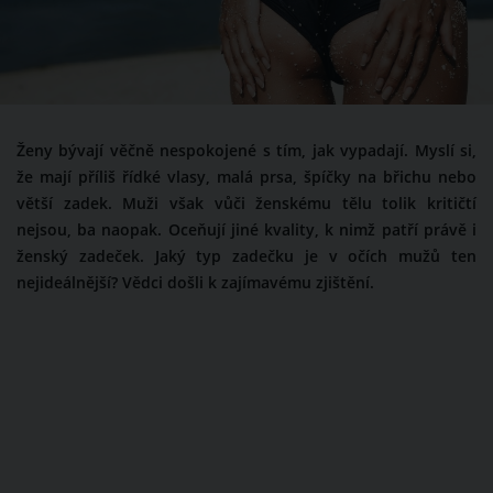
Ženy bývají věčně nespokojené s tím, jak vypadají. Myslí si,
že mají příliš řídké vlasy, malá prsa, špíčky na břichu nebo
větší zadek. Muži však vůči ženskému tělu tolik kritičtí
nejsou, ba naopak. Oceňují jiné kvality, k nimž patří právě i
ženský zadeček. Jaký typ zadečku je v očích mužů ten
nejideálnější? Vědci došli k zajímavému zjištění.