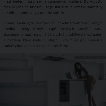
mezi bederní části zad a samotnými hýžděmi. Do výpočtu
toho nejideálnějšího úhlu se pustili vědci z Texaské univerzity
a z Bilkent univerzity v turecké Ankaře.
V rámci svého výzkumu zpovídali několik stovek mužů, kterým
předložili fotky různých typů ženských zadečků. Mezi
zkoumanými muži na plné čáře vyhrálo zakřivení mezi páteří
a hýžděmi, které mělo 45 stupňů. Pro muže jsou vypouklé
zadečky bez ohledu na objem prostě top.
ZDROJ: SHUTTERSTOCK.COM