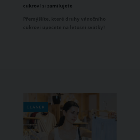
cukroví si zamilujete
Přemýšlíte, které druhy vánočního
cukroví upečete na letošní svátky?
Kromě tradičních vanilkových rohlíčků,
lineckého cukroví, ořechových pracen
a perníčků, vyzkoušejte také něco
jiného. Co říkáte na recept na išelská
kolečka? Toto vánoční cukroví vás
dostane svým vzhledem i svou chutí.
ČLÁNEK