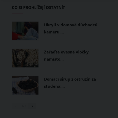
Základem letního šatníku by proto
CO SI PROHLÍŽEJÍ OSTATNÍ?
měly být přírodní nebo funkční
prodyšné tkaniny a volnější střihy.
Ukryli v domově důchodců
kameru.…
Zařaďte ovesné vločky
namísto…
Domácí sirup z ostružin za
studena:…
1
/ 3