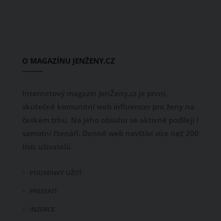
O MAGAZÍNU JENŽENY.CZ
Internetový magazín JenŽeny.cz je první,
skutečně komunitní web influencer pro ženy na
českém trhu. Na jeho obsahu se aktivně podílejí i
samotní čtenáři. Denně web navštíví více než 200
tisíc uživatelů.
PODMÍNKY UŽITÍ
PRESSKIT
INZERCE