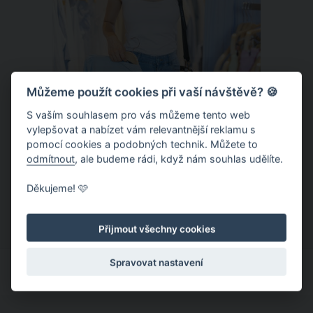
Můžeme použít cookies při vaší návštěvě? 🍪
S vaším souhlasem pro vás můžeme tento web
vylepšovat a nabízet vám relevantnější reklamu s
Chladivá móda do letních veder. V
pomocí cookies a podobných technik. Můžete to
těchto materiálech vám bude velmi
odmítnout
, ale budeme rádi, když nám souhlas udělíte.
příjemně
Když teploty šplhají ke 30 stupňům a
Děkujeme! 🩷
výš, nezáleží pouze na tom, co si
obléknete, ale také z čeho je oblečení
Přijmout všechny cookies
ušité. Některé materiály totiž zadržují
teplo a pot, jiné naopak nechají
Spravovat nastavení
pokožku dýchat a pomohou vám
zvládnout i opravdu horké dny.