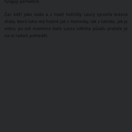
fungují perfektně.
Čas běží jako voda a z malé holčičky Laury vyrostla krásná
dívka, která toho má hodně jak z maminky, tak z tatínka. Jak je
vidno, po své mamince Daře Laura zdědila půvab, protože je
na ni radost pohledět.