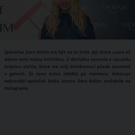
Zpěvačka Dara Rolins má být na co hrdá. Její dcera Laura už
dávno není malou holčičkou. Z děvčátka vyrostla v opravdu
krásnou slečnu, která má svůj dechberoucí půvab zaručeně
v genech. Že svou krásu zdědila po mamince, dokazuje
nejnovější společná fotka, kterou Dara Rolins zveřejnila na
Instagramu.