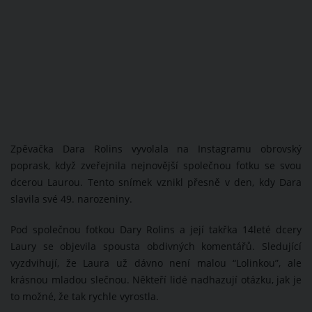
Zpěvačka Dara Rolins vyvolala na Instagramu obrovský
poprask, když zveřejnila nejnovější společnou fotku se svou
dcerou Laurou. Tento snímek vznikl přesně v den, kdy Dara
slavila své 49. narozeniny.
Pod společnou fotkou Dary Rolins a její takřka 14leté dcery
Laury se objevila spousta obdivných komentářů. Sledující
vyzdvihují, že Laura už dávno není malou “Lolinkou”, ale
krásnou mladou slečnou. Někteří lidé nadhazují otázku, jak je
to možné, že tak rychle vyrostla.