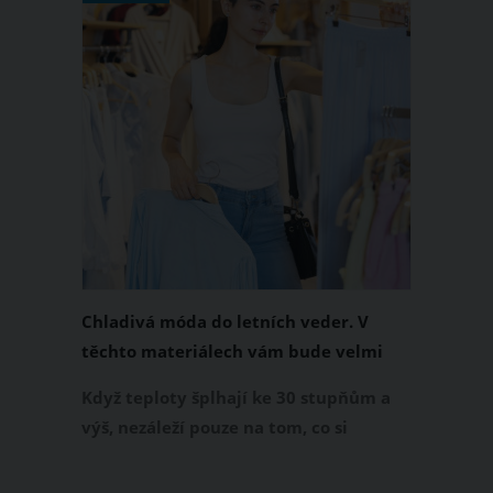
Chladivá móda do letních veder. V
těchto materiálech vám bude velmi
příjemně
Když teploty šplhají ke 30 stupňům a
výš, nezáleží pouze na tom, co si
obléknete, ale také z čeho je oblečení
ušité. Některé materiály totiž zadržují