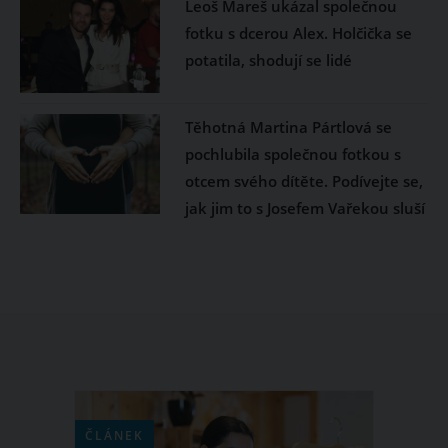
Leoš Mareš ukázal společnou
fotku s dcerou Alex. Holčička se
potatila, shodují se lidé
Těhotná Martina Pártlová se
pochlubila společnou fotkou s
otcem svého dítěte. Podívejte se,
jak jim to s Josefem Vařekou sluší
ČLÁNEK