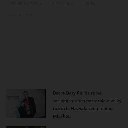
SPOLEČNÁ FOTKA
INSTAGRAM
LAURA
RSS-SEZNAM
Dcera Dary Rolins se na
sociálních sítích postarala o velký
rozruch. Nazvala svou mámu
MILFkou