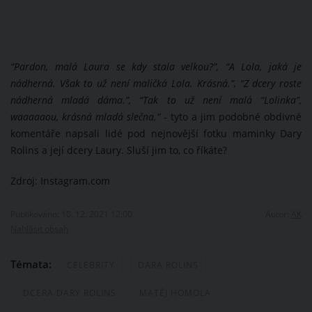
“Pardon, malá Laura se kdy stala velkou?”, “A Lola, jaká je
nádherná. Však to už není maličká Lola. Krásná.”, “Z dcery roste
nádherná mladá dáma.”, “Tak to už není malá “Lolinka”,
waaaaaou, krásná mladá slečna.”
- tyto a jim podobné obdivné
komentáře napsali lidé pod nejnovější fotku maminky Dary
Rolins a její dcery Laury. Sluší jim to, co říkáte?
Zdroj: Instagram.com
Publikováno: 10. 12. 2021 12:00
Autor:
AK
Nahlásit obsah
Témata:
CELEBRITY
DARA ROLINS
DCERA DARY ROLINS
MATĚJ HOMOLA