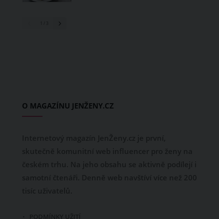
1
/ 3
O MAGAZÍNU JENŽENY.CZ
Internetový magazín JenŽeny.cz je první,
skutečně komunitní web influencer pro ženy na
českém trhu. Na jeho obsahu se aktivně podílejí i
samotní čtenáři. Denně web navštíví více než 200
tisíc uživatelů.
PODMÍNKY UŽITÍ