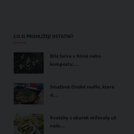
teplo a pot, jiné naopak nechají
pokožku dýchat a pomohou vám
zvládnout i opravdu horké dny.
Základem letního šatníku by proto
CO SI PROHLÍŽEJÍ OSTATNÍ?
měly být přírodní nebo funkční
prodyšné tkaniny a volnější střihy.
Bílá larva v hlíně nebo
kompostu:…
Smažené čínské nudle, které
si…
Kvašáky z okurek milovaly už
naše…