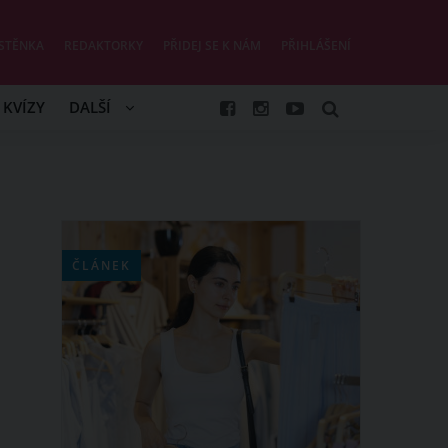
STĚNKA
REDAKTORKY
PŘIDEJ SE K NÁM
PŘIHLÁŠENÍ
KVÍZY
DALŠÍ
ČLÁNEK