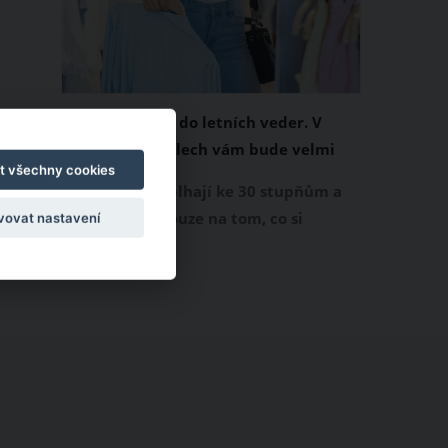
Chladivá móda do letních veder. V
těchto materiálech vám bude velmi
t všechny cookies
příjemně
Když teploty šplhají ke 30 stupňům a
výš, nezáleží pouze na tom, co si
vovat nastavení
obléknete, ale také z čeho je oblečení
ušité. Některé materiály totiž zadržují
teplo a pot, jiné naopak nechají
pokožku dýchat a pomohou vám
zvládnout i opravdu horké dny.
Základem letního šatníku by proto
měly být přírodní nebo funkční
prodyšné tkaniny a volnější střihy.