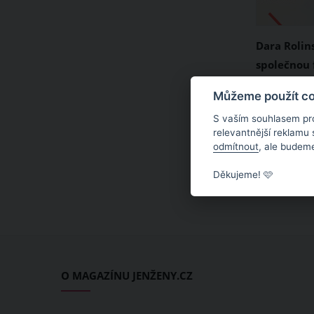
Dara Rolin
společnou 
Z roztomilé
Zpěvačka D
Můžeme použít coo
krásná sle
co hrdá. Je
S vaším souhlasem pr
není malou
relevantnější reklamu
odmítnout
, ale budeme
vyrostla v
slečnu, kt
Děkujeme! 🩷
půvab zaru
krásu zděd
dokazuje n
fotka, kter
zveřejnila
O MAGAZÍNU JENŽENY.CZ