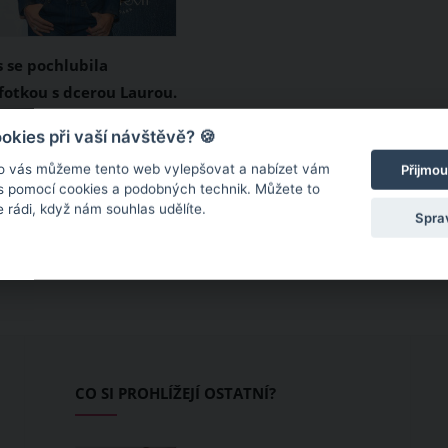
s se pochlubila
fotkou s dcerou Laurou.
 holčičky vyrostla
ara Rolins má být na
kies při vaší návštěvě? 🍪
čna
jí dcera Laura už dávno
o vás můžeme tento web vylepšovat a nabízet vám
Přijmou
 holčičkou. Z děvčátka
 s pomocí cookies a podobných technik. Můžete to
 rádi, když nám souhlas udělíte.
 opravdu krásnou
Spra
erá má svůj dechberoucí
čeně v genech. Že svou
ila po mamince,
ejnovější společná
ou Dara Rolins
 na Instagramu.
CO SI PROHLÍŽEJÍ OSTATNÍ?