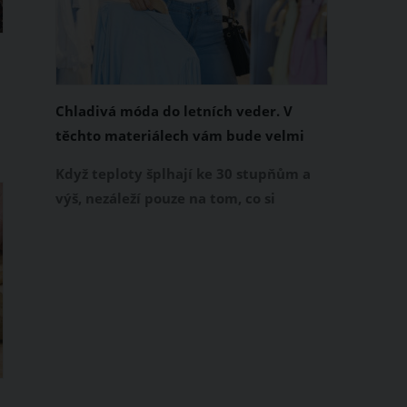
Chladivá móda do letních veder. V
těchto materiálech vám bude velmi
příjemně
í
Když teploty šplhají ke 30 stupňům a
výš, nezáleží pouze na tom, co si
obléknete, ale také z čeho je oblečení
ušité. Některé materiály totiž zadržují
teplo a pot, jiné naopak nechají
pokožku dýchat a pomohou vám
zvládnout i opravdu horké dny.
Základem letního šatníku by proto
měly být přírodní nebo funkční
prodyšné tkaniny a volnější střihy.