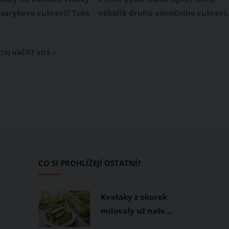
sarykovo cukroví? Toto
několik druhů vánočního cukroví,
é vánoční cukroví
ovšem tlačí vás čas? Pokud chcet
iček, kterému se jinak
mít letos napečeno opravdu co
(10) NAČÍST VÍCE
ykovy knoflíky či
nejrychleji, připravte si vánoční
 je velmi jednoduché
cukroví z jednoho těsta. Jak na to
u, ovšem vynikající
Udělejte si linecké těsto, ze
ile jej jednou
kterého upečete hned 5 druhů
 budete chtít
cukroví. Vánoční pečení si tedy
 cukroví péct každé
tímto způsobem velmi usnadníte.
CO SI PROHLÍŽEJÍ OSTATNÍ?
Kvašáky z okurek
milovaly už naše…