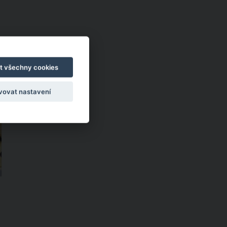
í
t všechny cookies
vovat nastavení