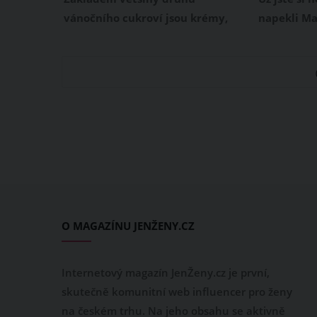
zvládnete do 5 minut
vánočního cukroví jsou krémy,
napekli Ma
které mu dodávají báječnou chuť.
zapomenut
Nevíte, čím plnit nebo slepovat
našich bab
napečené linecké košíčky, ořechy,
říká Masar
kakaová kolečka nebo trubičky?
masaryčky,
Máme pro vás tipy na 4 nejlepší
na příprav
krémy do vánočního cukroví se
chuti. Jakm
salkem, které stojí rozhodně za
ochutnáte,
vyzkoušení a které zvládnete do 5
Masarykovo
minut.
Vánoce.
O MAGAZÍNU JENŽENY.CZ
Internetový magazín JenŽeny.cz je první,
skutečně komunitní web influencer pro ženy
na českém trhu. Na jeho obsahu se aktivně