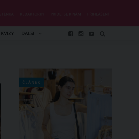
STĚNKA
REDAKTORKY
PŘIDEJ SE K NÁM
PŘIHLÁŠENÍ
KVÍZY
DALŠÍ
ČLÁNEK