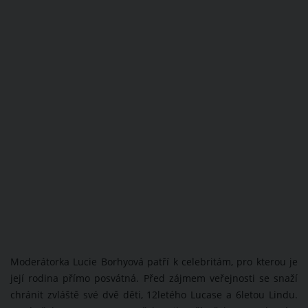
Moderátorka Lucie Borhyová patří k celebritám, pro kterou je
její rodina přímo posvátná. Před zájmem veřejnosti se snaží
chránit zvláště své dvě děti, 12letého Lucase a 6letou Lindu.