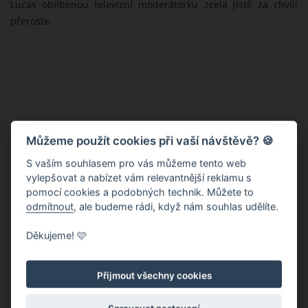
Lucas oblíbenou televizní moderátorku zcela jistě za chvíli
přeroste.
Můžeme použít cookies při vaší návštěvě? 🍪
S vaším souhlasem pro vás můžeme tento web
vylepšovat a nabízet vám relevantnější reklamu s
pomocí cookies a podobných technik. Můžete to
odmítnout
, ale budeme rádi, když nám souhlas udělíte.
Děkujeme! 🩷
Přijmout všechny cookies