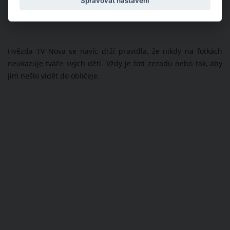
Spravovat nastavení
Hvězda TV Nova se navíc drží pravidla, že nikdy na fotkách
neukazuje tváře svých dětí. Vždy je fotí zezadu nebo tak, aby
jim nešlo vidět do obličeje.