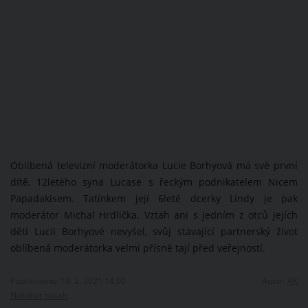
Oblíbená televizní moderátorka Lucie Borhyová má své první
dítě, 12letého syna Lucase s řeckým podnikatelem Nicem
Papadakisem. Tatínkem její 6leté dcerky Lindy je pak
moderátor Michal Hrdlička. Vztah ani s jedním z otců jejích
dětí Lucii Borhyové nevyšel, svůj stávající partnerský život
oblíbená moderátorka velmi přísně tají před veřejností.
Publikováno: 19. 2. 2021 14:00
Autor:
AK
Nahlásit obsah