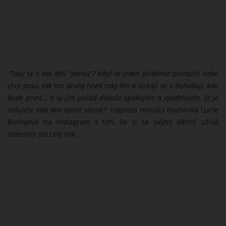
“Taky se o vás děti “perou”? Když se jeden přiběhne pomazlit nebo
chce pusu, tak ten druhý hned taky letí a strkají se a dohadují, kdo
bude první… a vy jim pořád dokola opakujete a vysvětlujete, že je
milujete oba dva úplně stejně?
” napsala milující maminka Lucie
Borhyová na Instagram s tím, že si se svými dětmi užívá
Valentýn po celý rok.