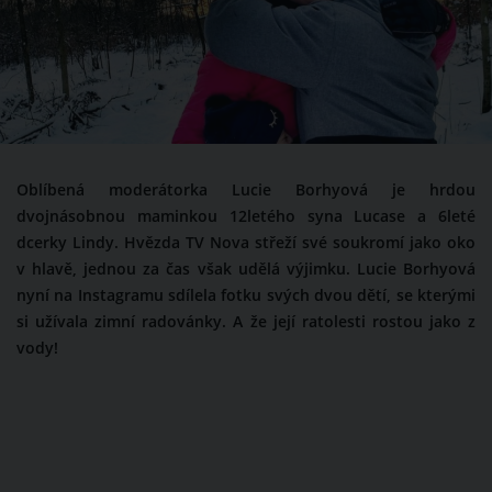
Oblíbená moderátorka Lucie Borhyová je hrdou
dvojnásobnou maminkou 12letého syna Lucase a 6leté
dcerky Lindy. Hvězda TV Nova střeží své soukromí jako oko
v hlavě, jednou za čas však udělá výjimku. Lucie Borhyová
nyní na Instagramu sdílela fotku svých dvou dětí, se kterými
si užívala zimní radovánky. A že její ratolesti rostou jako z
vody!