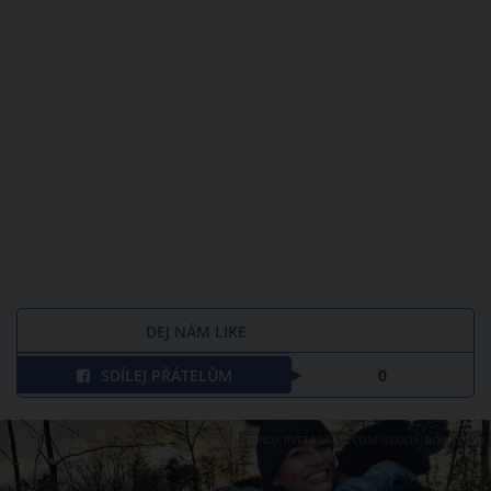
DEJ NÁM LIKE
SDÍLEJ PŘÁTELŮM
0
ZDROJ: INSTAGRAM.COM @LUCIE_BORHYOVA