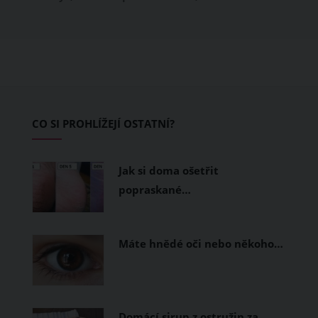
obléknete, ale také z čeho je oblečení
ušité. Některé materiály totiž zadržují
teplo a pot, jiné naopak nechají
pokožku dýchat a pomohou vám
zvládnout i opravdu horké dny.
Základem letního šatníku by proto
CO SI PROHLÍŽEJÍ OSTATNÍ?
měly být přírodní nebo funkční
prodyšné tkaniny a volnější střihy.
Jak si doma ošetřit
popraskané…
Máte hnědé oči nebo někoho…
Domácí sirup z ostružin za