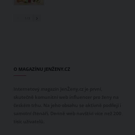
1
/ 3
O MAGAZÍNU JENŽENY.CZ
Internetový magazín JenŽeny.cz je první,
skutečně komunitní web influencer pro ženy na
českém trhu. Na jeho obsahu se aktivně podílejí i
samotní čtenáři. Denně web navštíví více než 200
tisíc uživatelů.