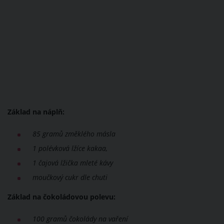
Základ na náplň:
85 gramů změklého másla
1 polévková lžíce kakaa,
1 čajová lžička mleté kávy
moučkový cukr dle chuti
Základ na čokoládovou polevu:
100 gramů čokolády na vaření