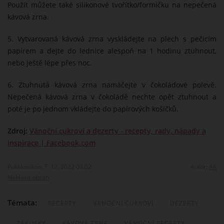
Použít můžete také silikonové tvořítko/formičku na nepečená
kávová zrna.
5. Vytvarovaná kávová zrna vyskládejte na plech s pečicím
papírem a dejte do lednice alespoň na 1 hodinu ztuhnout,
nebo ještě lépe přes noc.
6. Ztuhnutá kávová zrna namáčejte v čokoládové polevě.
Nepečená kávová zrna v čokoládě nechte opět ztuhnout a
poté je po jednom vkládejte do papírových košíčků.
Zdroj:
Vánoční cukroví a dezerty - recepty, rady, nápady a
inspirace | Facebook.com
Publikováno: 7. 12. 2022 09:02
Autor:
AK
Nahlásit obsah
Témata:
RECEPTY
VÁNOČNÍ CUKROVÍ
DEZERTY
ZÁKUSKY
KÁVOVÁ ZRNA
VÁNOČNÍ RECEPTY