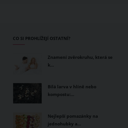
ušité. Některé materiály totiž zadržují
teplo a pot, jiné naopak nechají
pokožku dýchat a pomohou vám
zvládnout i opravdu horké dny.
Základem letního šatníku by proto
CO SI PROHLÍŽEJÍ OSTATNÍ?
měly být přírodní nebo funkční
prodyšné tkaniny a volnější střihy.
Znamení zvěrokruhu, která se
k…
Bílá larva v hlíně nebo
kompostu:…
Nejlepší pomazánky na
jednohubky a…