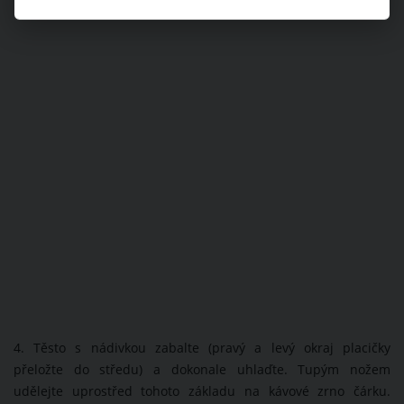
4. Těsto s nádivkou zabalte (pravý a levý okraj placičky
přeložte do středu) a dokonale uhlaďte. Tupým nožem
udělejte uprostřed tohoto základu na kávové zrno čárku.