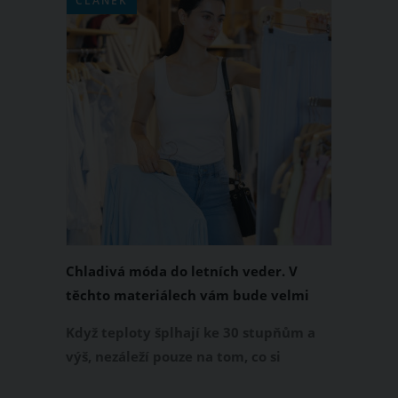
ČLÁNEK
Chladivá móda do letních veder. V
těchto materiálech vám bude velmi
příjemně
Když teploty šplhají ke 30 stupňům a
výš, nezáleží pouze na tom, co si
obléknete, ale také z čeho je oblečení