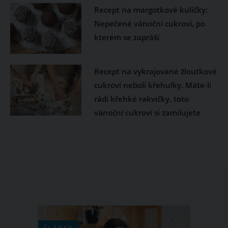
Recept na margotkové kuličky:
Nepečené vánoční cukroví, po
kterém se zapráší
Recept na vykrajované žloutkové
cukroví neboli křehulky. Máte-li
rádi křehké rakvičky, toto
vánoční cukroví si zamilujete