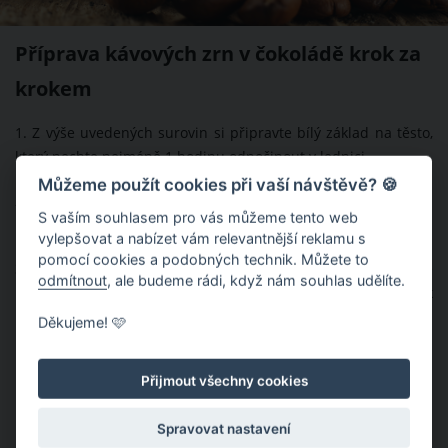
Příprava kávových zrn v čokoládě krok za
krokem
1. Z výše uvedených surovin si připravte bílý základ na těsto,
který nechte nejméně 1 hodinu odpočinout v lednici.
Můžeme použít cookies při vaší návštěvě? 🍪
2. Kakao, kávu, máslo a moučkový cukr zpracujte na tmavou
S vaším souhlasem pro vás můžeme tento web
náplň.
vylepšovat a nabízet vám relevantnější reklamu s
pomocí cookies a podobných technik. Můžete to
3. Bílé těsto vytáhněte z lednice a z každého kousku udělejte
odmítnout
, ale budeme rádi, když nám souhlas udělíte.
malou placičku, do které dávejte obrácenou lžičkou kousek
nádivky.
Děkujeme! 🩷
Přijmout všechny cookies
Spravovat nastavení